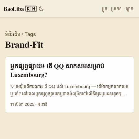
BaoLiba 🇰🇭
ប្លុក
ប្រភេទ
ស្លាក
ទំព័រដើម
Tags
Brand-Fit
អ្នកផ្សព្វផ្សាយ៖ តើ QQ សាកសមសម្រាប់
Luxembourg?
💡 មេរៀនពិចារណា៖ ពី QQ ដល់ Luxembourg — តើម៉ាកអ្នកសាកសម​
ឬនៅ? នៅពេលអ្នកផ្សព្វផ្សាយកម្ពុជាចង់ពង្រីកទៅលើទីផ្សារប្រទេសតូចៗនៅ
អឺរ៉ុបគួរតែមានសំណួរមូលដ្ឋានមួយ — តើប៉ុន្មានល្បឿន និងទំនុកចិត្តដែល
11 សីហា 2025
·
4 នាទី
ម៉ាក​របស់អ្នកអាចទទួលបាននៅទីនោះ? សម្រាប់ខ្សែសង្វាក់ “QQ →
Luxembourg” វិបត្តិមិនមែនត្រឹមតែបច្ចេកទេសប៉ុណ្ណោះទេ — វាជាការ
វិភាគភាសា, ក្លឹបសង្គម, និងតម្រូវការដែលមិនសឹងមាននៅលើទីផ្សារ ។
បន្តពីបទពិសោធន៍ចុងក្រោយៗ និងការយកចិត្តទុកដាក់ពីงานរាយការណ៍ទូទៅ
— ឧទាហរណ៍ ប្រជាជនគាំទ្រម៉ាក “Hong Kong” មានគំនិតថាផលិតផល