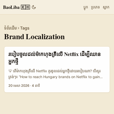
BaoLiba 🇰🇭
ប្លុក
ប្រភេទ
ស្លាក
ទំព័រដើម
Tags
Brand Localization
របៀបចូលដល់ម៉ាកហុងគ្រីលើ Netflix ដើម្បីឈាន
អ្នកថ្មី
💡 តើម៉ាកហុងគ្រីលើ Netflix គួរចូលដល់អ្នកថ្មីដោយរបៀបណា? បើសួរ
ត្រង់ៗ៖ “How to reach Hungary brands on Netflix to gain
exposure to new audience?” ចម្លើយមិនមែនជាការបញ្ជាក់ថា “ដាក់
20 មេសា 2026
·
4 នាទី
ឲ្យច្រើនៗ” ឬ “boost ads ប៉ុណ្ណោះ” ទេ។ អ្វីដែលឈ្នះពិតៗនៅឆ្នាំ 2026 គឺ
localization + entertainment។ នេះជាគន្លឹះដែលឃើញឡើងច្បាស់នៅ
គ្រប់ទីផ្សារ ពីម៉ិកស៊ិក ដល់ប្រេស៊ីល និងអាមេរិក ដូចគ្នា: ម៉ាកមិនអាចលក់តែ
product story បែបទូទៅបានទៀតទេ ត្រូវបង្កើត narrative ដែលចូល
vibe សង្គម និងចងទៅគោលដៅអាជីវកម្ម។ Reference content ដែល