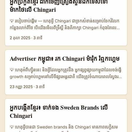
អ្នកប្រកួតខ្មែរ ដាក់ចេញគ្រឿងសួនឯកទេសទៅ
1.800.000 📈 Avg Engagement (micro) 9.5% 11% 7% 💸
audience ជាអ្នកទេសចរណ៍, shoppers luxury និង B2B buyers។
និង engagement ខ្សោយជាងទាំងពីរ។ ...
ម៉ាកថៃលើ Chingari
Avg Creator Fee (micro) USD 40 USD 60 USD 35 ⏱️ Time
នៅកម្ពុជា ពេលអ្នកសាកល្បងស្នាក់នៅលើ Chingari — ជំហានមិនមែន
to Recruit 3–7 days 1–4 days 5–10 days 🔍 Discovery
ត្រឹមបង្ហាញទេ វាជារៀបចំបែប strategic: ចាប់ផ្តើមពីការយល់ដឹងពីម៉ាក
💡 របៀបចាប់ផ្តើម — ហេតុអ្វី Chingari ជាច្រកសំខាន់សម្រាប់ចែករំលែក
Tools In-app search, local groups Platform API, agencies
Luxembourg, បង្ហាញគំរូ localized, និង ផ្តល់ KPI សងខាង។ អត្ថបទ
កន្លែងលាក់ពីថៃ បើយើងមើលពីទ្រឹស្តី និងពិភាក្សា Chingari កំពុងតែលេច
Hashtags, DMs តារាងបង្ហាញថា Chingari មាន Monthly Active
នេះប្រើចំណេះដឹងលើគន្លងផ្សព្វផ្សាយ, ទិន្នន្យ័យទីផ្សារ (យោងពី
ឡើងជាមួយសហគមន៍ប៉ះពាល់ថ្មីៗ នៅឡើយផង — ជារៀងរាល់ថ្ងៃមានវីដេអូ
user សាកសមសម្រាប់ niche testing ជាពិសេសដោយ engagement
2 តុលា 2025
·
3 នាទី
Globenewswire report trends លើ luxury និង innovation), និង
បែប UGC, challenge និង livestream ដែលអាចញាតិផលចម្រុះ។
ល្អ និងថ្លៃ creator ទាប — វាជាជម្រើសល្អសម្រាប់ MVP tests ប្រសិនបើ
practical outreach scripts ដែលអ្នកអាចប្រើបានពហុទ្វារ។ ...
សម្រាប់អ្នកបង្កើតខ្មែរដែលចង់ “reach” ម៉ាកថៃ ដើម្បីបញ្ចេញ hidden
អ្នកចង់ការពារកម្រៃ និងទូលំទូលាយ។ ជាមួយ TikTok អ្នកទទួលបាន
local gems (ហាងបឺតៗ, សួនច្បារ, បង្អែមទំហំតូច) — តម្រូវការមិនត្រឹម
សមត្ថភាព viral លឿន ប៉ុន្តែថ្លៃខ្ពស់; Instagram ល្អសម្រាប់ visual
Advertiser កម្ពុជា៖ រក Chingari ម៉ារ៉ុក រំឮកហ្គេម
ត្រូវជាច្រើនទេ: content hook ដែលទាក់ទាញ, ផ្នែក localized (ភាសា/
branding និង long-form relationship building។ ...
តម្លៃ), និង path to brand contact (DM ផ្ទាល់, email ជាផ្លូវការ, ឬ
💡 ហេតុអំពីហ្ស៊ីននេះ និង​អ្វីដែលអ្នកត្រូវដឹង អ្នកផ្សព្វផ្សាយកម្ពុជាដែលចង់ធ្វើ
platform collab features)។ នៅលើទដ្ឋភាពផ្លូវហេតុការណ៍ពិភពលោក,
growth សម្រាប់ហ្គេមនៅលើទីផ្សារអន្តរជាតិ យើងត្រូវចំណាយពេលស្វែងរក
ការសហការណ៍រវាង tourism boards និង platform ផ្សេងៗ (ឧ.
creators នឹងសហគមន៍ដែលពាក់ព័ន្ធ។ ករណី “Morocco Chingari
23 កញ្ញា 2025
·
3 នាទី
Meituan, Ctrip, Alipay, Douyin) បានបង្ហាញថា កញ្ចប់ប្រូម៉ូសិនដែល
creators” សំខាន់ ព្រោះ Chingari កំពុងទទួលការចាប់អារម្មណ៍នៅប៉ុន្មាន
ផ្តល់ value (discounts, cashback, e-coupons, livestream
តំបន់ MENA ហើយ creators ម៉ារ៉ុក ដឹកនាំមានចំណូលចិត្តលេងហ្គេម,
events) ធ្វើឱ្យប្រតិបត្តិការធ្វើដំណើរមានភាពទាក់ទាញឡើង — នេះជា
stream, និង memetic challenges — តែការភ្ជាប់ពួកគេចំពោះអាជីវ
អ្នកបង្កើតខ្មែរ៖ ទាក់ទង Sweden Brands លើ
សញ្ញាមួយសម្រាប់ម៉ាកថៃ: ពួកគេចង់ឃើញ UGC ដែលបង្ហាញថា “worth
កម្មក្រៅប្រទេសត្រូវការយុទ្ធសាស្ត្រ។ ខែកញ្ញា 2025 ទុកឲ្យយើងឃើញថាការ
Chingari
it” សម្រាប់ភ្ញៀវក្នុងតម្លៃ និងបទពិសោធន៍។ ...
ប្រើប្លាតហ្វមថ្មីៗ និង meme tokens កំពុងបង្ហាញការចូលទៅ
ក្នុងសហគមន៍ហ្គេម (សំដៅពីទិន្នន័យ​លហ្សីន និងពហុប្រភពដំណឹងទូទៅ)។
💡 ហេតុអ្វីបានជា Sweden brands និង Chingari មានភាពសក្ដិសម
ដូច្នេះលទ្ធផល​សម្រាប់អ្នក: ការរក Chingari creators ម៉ារ៉ុក មិនគ្រាន់តែ