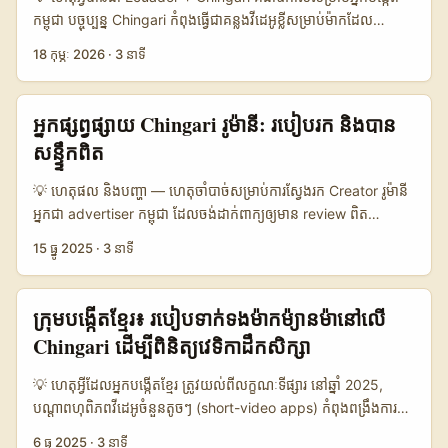
អារម្មណ៍៖ តើអ្នកប្រើកញ្ចប់ content ធ្វើដូចម្តេចដើម្បី “ទាក់ទាញ”
កម្ពុជា បច្ចុប្បន្ន Chingari កំពុងធ្វើជាគន្លងវីដេអូខ្លីសម្រាប់ម៉ាកដែល
ម៉ាកអាល្លឺម៉ង់? អ្នកនឹងរៀបចំ pitch ផ្នែកណា? តើ logistic partnership
ចង់លោតចូលទីផ្សារបណ្តាញលើសពីអឺរ៉ុប និងអាមេរិក។ ប្រសិនបើអ្នកចង់ជួយ
18 កុម្ភៈ 2026
·
3 នាទី
និង localized campaigns មានតួនាទីយ៉ាងដូចម្តេច? អត្ថបទនេះជា
សិល្បករថ្មី (emerging artists) ទទួលពន្លឺពីម៉ាក Ecuador — មានពីរ
សៀវភៅដៃ عملي — បែប street‑smart, ជាមួយ tactic ដែលអនុវត្ត
យ៉ាងសំខាន់៖ ផលិតខ្លឹមសារដែល localized សម្រាប់ទីផ្សារ Ecuador
បាន និងវិភាគពីចំណុចទន់ច្របូកច្របល់។ 📊 Snapshot:
ហើយរៀបចំបញ្ជី contact ដែលមានទំនុកចិត្ត។ យល់ដឹងពីបរិបទអន្តរជាតិ
អ្នកផ្សព្វផ្សាយ Chingari រូម៉ានី: របៀបរក និងបាន
ប្រៀបធៀបជម្រើស outreach យ៉ាងងាយស្រួល 🧩 Metric Direct DM
ក៏ជួយបាន — ឧទាហរណ៍ Dharma Collab Artists Agency (DCAA)
សន្ទ្ទឹកពិត
on Chingari Email to Brand Through Logistic Partner 👥
កំពុងធ្វើជំហានសδροហើយពង្រីកសហភាពអន្តរជាតិតាមរយៈ
Monthly Active 120.000 — — 📈 Response Rate 8% 12%
endorsement និង partnership ( Economic Times reference
💡 ហេតុផល និងបញ្ហា — ហេតុចាំបាច់សម្រាប់ការស្វែងរក Creator រូម៉ានី
22% ⏱️ Average Time to Reply 3 days 5 days 2 weeks 💰
), ដែលបង្ហាញថាម៉ាកធំចាប់អារម្មណ៍ចំពោះ talent ដែលអាច represent
អ្នកជា advertiser កម្ពុជា ដែលចង់ដាក់ពាក្យឲ្យមាន review ពិត
Typical Budget Needed Free–$150 $0–$500 $1.000+ 🔒
ពិភពលោក។ អ្នកកម្ពុជាអាចសម្រាប់លើកសិល្បករម៉ូដថ្មីៗទៅលើឆានែលថ្មីៗ
ប្រាកដលើ Chingari? ចំណុចសង្គ្រោះ៖ ថ្ងៃនេះ social commerce កំពុង
Legal / Compliance Risk Low Medium Low តារាងខ្លឹមសារ​
15 ធ្នូ 2025
·
3 នាទី
បែបនេះ។ ក្នុងអត្ថបទនេះខ្ញុំនឹងបង្ហាញវិធីច្បាស់ៗពី: ការស្វែងរកម៉ាក
ផ្លាស់ប្ដូរ។ ឧទាហរណ៍ like Myntra បានសាងសង្វាក់ creator
បង្ហាញថា outreach ត្រង់ Chingari លឿន ហើយមិនចំណាយថ្លៃ, ការ
Ecuador លើ Chingari, ការប្រើ data និង localized creative, ការ
ecosystem ដល់ល្បឿនធំ ដោយមានម៉្លោង UGC ភាគល្អ និង
អ៊ីមែលផ្ទាល់មានចំណេះដឹងល្អសម្រាប់នីតិវិធីបារ, និងការទៅកាន់ logistic
ទាក់ទង B2B/DM ដែលបានចំរូង culture, និង playbook សម្រាប់ការ
conversion ខ្ពស់ — វាសំខាន់ចំពោះយើងពេលស្វែងរក creators
partner (ឧ. JD.com និង DHL) ផ្ដល់ response អតិបរិមាធំប៉ុន្តែត្រូវ
ក្រុមបង្កើតខ្មែរ៖ របៀបទាក់ទងម៉ាកម៉្យានម៉ា​នៅលើ
ធ្វើកិម្មសិល្បៈជាមួយម៉ាក។ ...
ចែករំលែក review ដែលមាន authentic មានន័យថា ការតំឡើង
ការវិនិយោគ និងពេលវេលា។ ប្រសិនបើគោលបំណងគឺ traction មាន
Chingari ដើម្បីពិនិត្យវេទិកាដឹកសិក្សា
content គួរតែ-driven by creators, not scripts។ (យោង:
ល្បឿន — ចាប់ពី Chingari ជាជម្រើសដំបូង; ប្រសិនបើចង់សម្រាប់
Myntra reference content) នៅ context រូម៉ានី + Chingari, អ្នក
បណ្តាញលក់អនឡាញឆាប់ទូលំទូលាយ — ការភ្ជាប់ជាមួយ JD.com/DHL
💡 ហេតុអ្វីដែលអ្នកបង្កើតខ្មែរ ត្រូវយល់ពីលក្ខណៈទីផ្សារ នៅឆ្នាំ 2025,
កំពុងស្វែងរក និយាយស្ទាត់ភាសារូម៉ានី ឬ អង់គ្លេស, ស្ទូឌីយោនៅនិយម, និង
អាចជាតំបន់ល្អ។ ...
បណ្តាពហុពិភពវីដេអូចំនួនតូចៗ (short-video apps) កំពុងពង្រឹងការ
talent ដែលដឹងកុននៃ local trends — នេះមិនមែនស្មើនឹងធ្វើដោយ
តភ្ជាប់មុខមាត់ម៉ាកនៅតំបន់ជិតខាង — រួមទាំងម៉្យានម៉ា​ដែលក្រុមហ៊ុនក្នុង
6 ធ្នូ 2025
·
3 នាទី
copy‑paste តែ campaign តែមួយទេ។ កិច្ចការនេះទាមទារ research,