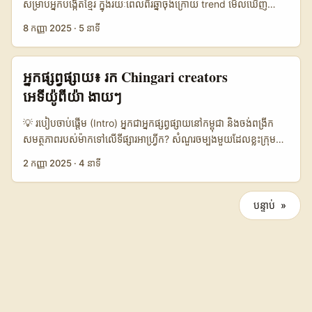
សម្រាប់អ្នកបង្កើតខ្មែរ ក្នុងរយៈពេលពីរឆ្នាំចុងក្រោយ trend មើលឃើញ
ស្វែង username និង DM មួយទេ — ត្រូវមាន localization ស៊ីភី,
បានថា brands អន្តរជាតិ (រួមទាំងបម៉ាកៗពី Sweden) កំពុងស្វែងរក
8 កញ្ញា 2025
·
5 នាទី
creative briefs យ៉ាងច្បាស់, និង KPI ប្រកបដោយសមត្ថភាព។ 📊
UGC និង micro-influencers ដើម្បីបង្ហាញ “hidden local gems”
Data Snapshot Table — ការប្រៀបធៀបវេទិកាត្រូវបានប្រើសម្រាប់
— កន្លែងតូចៗ ទេសភាពក្បែរម្ដង ដើម្បីទាក់ទាញអតិថិជនដែលចូលចិត្ត
Reach និង Engagement 🧩 Metric Chingari ម៉ារ៉ុក TikTok ម៉ារ៉ុក
authenticity។ បើចង់ទាក់ទង៖ ការ reach-out តាម Chingari មិន
អ្នកផ្សព្វផ្សាយ៖ រក Chingari creators
YouTube ម៉ារ៉ុក 👥 Monthly Active 1.200.000 2.500.000
បានជាផ្លូវការ ឬធម្មតានោះទេ — វាត្រូវការវិធីសាស្ត្រជាក់លាក់:
អេទីយ៉ូពីយ៉ា ងាយៗ
1.800.000 📈 Average Engagement 8% 12% 6% 💬 Gaming
personalization, proof-of-performance, និង localized
Content Share 35% 45% 20% 💰 Creator Monetization
storytelling។ យ៉ាងដែលគួរយកចិត្តទុកដាក់ — campaigns ផ្នែក
💡 របៀបចាប់ផ្តើម (Intro) អ្នកជា​អ្នកផ្សព្វផ្សាយនៅ​កម្ពុជា និងចង់ពង្រីក​
Options Ads／Live Gifts Ads／Live Gifts／Brand Deals
FMCG និង FMCG-adjacent ដែលមាន prize draws លើ
សមត្ថភាពរបស់ម៉ាកទៅលើទីផ្សារអាហ្វ្រីក? សំណួរចម្បងមួយដែលខ្លះក្រុម
Sponsor／Membership 🔎 Discovery Tools In-app search
packaging បានទទួលសកម្មភាពខ្លាំង (reported interactions លើស
ហ៊ុនស្រុកសួរ គឺ “តើយើងចាប់ផ្តើមពីណា ដើម្បីរក Chingari creators
／Hashtags Creator Marketplace／Hashtags Search／
2 កញ្ញា 2025
·
4 នាទី
130.000) — នេះជាឧទាហរណ៍ថាប្រសិនបើអ្នកបង្កើតស្គាល់របៀបចែក
ពីអេទីយ៉ូពីយ៉ា សម្រាប់ product seeding?” — ពេលនេះ Chingari
Recommendations តារាងបង្ហាញថា TikTok នៅតែមាន reach និង
content ដែលទាក់ទាញនិងអាចប្រើ mechanics (giveaways,
បានក្លាយជា alternative platform សម្រាប់ short‑form video ដែល
engagement ល្អបំផុតសម្រាប់ content ហ្គេមនៅម៉ារ៉ុក, ប៉ុន្តែ Chingari
redeemable points) brand អាចចាប់អារម្មណ៍បានយល់ច្បាស់។
អ្នកផ្ទាល់អាចធ្វើ growth តម្លៃថោកបើធ្វើត្រឹមត្រូវ។ អត្ថបទនេះសម្រាប់
មានសមត្ថភាពក្នុង niche gaming content និងថ្មីៗ។ សម្រាប់
បន្ទាប់ »
(យោង: ITBizNews ព័ត៌មានលើកលែងដែលរំលេច Cremo និងការ
advertisers និង growth managers នៅកម្ពុជា — ខ្ញុំបំបែកជាដំណើរ
advertiser កម្ពុជា — ធ្វើការភ្ជាប់ជាមួយ creators នៅលើច្រើនវេទិកា។
ពង្រឹងឆានែលអន្ដរជាតិ) ...
ការអនុវត្តបាន: ពិភាក្សា background ចុងក្រោយពី Creative DNA និង
Chingari ជាជម្រើសល្អសម្រាប់ localized campaign និងកាត់បន្ថយ
ឧទាហរណ៍ទីផ្សារអាហ្វ្រីក, បង្ហាញ checklist និង funnel ស្វែងរក
តម្លៃ CPM, ប៉ុន្តែសម្រាប់ virality ល្មម TikTok និង YouTube បង្ហាញ
creator, then playbook សម្រាប់ product seeding ដែលផ្អែក
ភាពខ្លាំងជាង។ ...
លើការសង្កេត និងព័ត៌មានសារពើភ័ណ្ឌ។ សូមចិត្តទុកដាក់ — យើងនឹង
សម្គាល់ហានិភ័យ និងស្នើឲ្យប្រើ tools ដែលងាយក្នុង context កម្ពុជា។ 📊