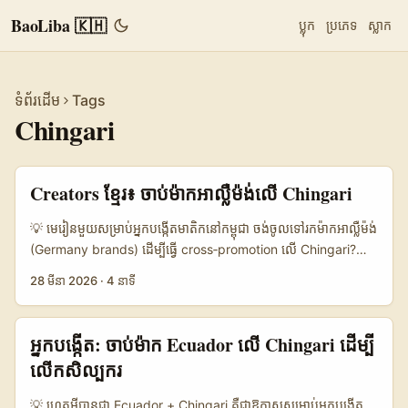
BaoLiba 🇰🇭
ប្លុក
ប្រភេទ
ស្លាក
ទំព័រដើម
Tags
Chingari
Creators ខ្មែរ៖ ចាប់ម៉ាកអាល្លឺម៉ង់លើ Chingari
💡 មេរៀនមួយសម្រាប់អ្នកបង្កើតមាតិកនៅកម្ពុជា ចង់ចូលទៅរកម៉ាកអាល្លឺម៉ង់
(Germany brands) ដើម្បីធ្វើ cross‑promotion លើ Chingari?
មិនមែនសំណួរមានលំបាកទេ បើអ្នកយល់ពីផ្លូវចេញចូលរបស់ពួកម៉ាក និងកិច្ច
28 មីនា 2026
·
4 នាទី
ចរចារដែលពួកគេចូលចិត្ត។ នៅឆ្នាំ 2026 បច្ចុប្បន្នភាពចុងក្រោយបង្ហាញថា
ការរួមដំណើរការ logistics និង e‑commerce platform ផ្ទាក់ពី
JD.com និង DHL ជួយផ្ដល់មូលដ្ឋានដល់ម៉ាកអឺរ៉ុបទៅជួបអ្នកบริโภคក្នុងទី
អ្នកបង្កើត: ចាប់ម៉ាក Ecuador លើ Chingari ដើម្បី
ផ្សារសកល — នេះមានអថិជនក្នុងការទប់ស្កាត់កម្រៃនាំចូល និងបន្ថយការ
លើកសិល្បករ
លំបាកផ្នែក fulfillment (យោងពី JD.com ធ្វើការសហការ​ជាមួយ DHL
ក្នុងគម្រោង cross‑border)។ សម្រាប់ creators ខ្មែ្រមានចំណាប់
💡 ហេតុអ្វីបានជា Ecuador + Chingari គឺជាឱកាសសម្រាប់អ្នកបង្កើត