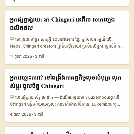
ប្រទេសចាប់ផ្តើមប្រើ Chingari ជា​channel ដើម្បីលក់, ជ្រើសអ្នកពិនិត្យ,
outreach savvy, និង incentive structure ដែលផ្គូផ្គងទៅនឹង local
និងបង្កើនការទទួលស្គាល់។ បណ្តាញពាណិជ្ជកម្មក្នុងតំបន់ (ឧ. Grab,
creator economy។ ...
Fairprice Group) ក៏បង្ហាញថាការគាំទ្រភាសា និងរបៀបទូទាត់របស់ភ្ញៀវ
អ្នកផ្សព្វផ្សាយ: រក Chingari នេពីល សាកល្បង
អាចជាចំណុចសំខាន់ — ផលិតផលដែលងាយចូល និងសមស្របភាសា
ផលិតផល
ទទួលបាន conversion ល្អជាងទំនិញដែលមិនសមស្រប។ (យោងពី
Fairprice/Grab ដាក់ឧទាហរណ៍) សម្រាប់អ្នកបង្កើតនៅកម្ពុជា វីដេអូ
💡 មេរៀនពាក់ព័ន្ធ៖ ហេតុអ្វី advertisers ខ្មែរ ត្រូវចាប់អារម្មណ៍លើ
ពិនិត្យវេទិកាសិក្សា (learning platforms) ភាគច្រើនទទួលបានសន្ទុក
Nepal Chingari creators ផ្ទះតិចស៊ីល្ដាយ! ប្រសិនបើអ្នកជាម្ចាស់ម៉ាក
ប្រសើរ ពេលអ្នកធ្វើLocalized outreach: លើកយកភាសា, គោលដៅប្រើ
ឬអ្នកទីផ្សារ​នៅភ្នំពេញ ហើយចង់ចាប់ផ្តើមសាកល្បងគំនិតផលិតផលថ្មីនៅទី
11 តុលា 2025
·
3 នាទី
ប្រាស់នៅម៉្យានម៉ា (လျှောက်ការប្រើ rials, local channels), និង proof-of-
ផ្សារ niche ឬ diaspora ដូចជា Nepal — Chingari គឺជាជម្រើសដែល
value (វីដេអូដែលបង្ហាញ conversion, lead samples) — អ្នកដែល
គួរឱ្យចាប់អារម្មណ៍។ នៅឆ្នាំ 2025 ការចែកចាយវីដេអូខ្លីនៅលើ apps របស់
ប្រកាន់ខ្លួនជាមិត្តភាព និងច្បាស់លាស់មើលស៊ីថា ម៉ាកមានចំណាប់អារម្មណ៍
ប្រាក់ខ្នាតតូច (short-form) កំពុងធ្វើឲ្យ micro-influencers មាន
អ្នកឈ្មោះតារា? ទៅពង្រឹងកាតព្វកិច្ចលុចសំបុត្រ លុក
ជាច្រើន។ 📊 សេចក្តីសង្ខេបទិន្នន័យ 🧩 Metric Chingari (Myanmar-
engagement ខ្ពស់ជាងដែលក្រៅនេះ។ សំណួរដែលអ្នករក្សាសម្រួល: តើធ្វើ
សំបួរ ចូលចិត្ត Chingari
focus) TikTok (regional) Local FB Pages 👥 Monthly Active
ដូចម្តេចដើម្បីស្វែងរក creator ត្រឹមត្រូវនៅ Nepal, តេស្ដ MVP ឬ
1.200.000 8.500.000 600.000 📈 Avg Engagement 5.6%
concept, និងព្រមទាំងធានាថា campaign នឹងទទួលការសហការ និង
💡 ហេតុអ្វីគួរយកចិត្តទុកដាក់ — ដំណើរជាមួយម៉ាក Luxembourg លើ
9.2% 3.8% 💸 Avg CPM for brand reach USD 4.5 USD 6.8
ដល់ target users ពិតប្រាកដ? អត្ថបទនេះផ្តល់ផែនការអនុវត្ត ដែលបង្កើន
Chingari បន្តិចនិយាយស្លាប: ការទាក់ទងទៅម៉ាកនៅ Luxembourg
USD 2.1 🧾 Ease of Outreach High (local creators) Medium
សមត្ថភាព success និងកាត់បន្ថយការលំបាក cross-border — លេង
មិនមែនអ្វីដែលថ្មីទេ, ប៉ុន្តែការចែកលទ្ធផលលើ Chingari សម្រាប់ cross-
Low តារាងខាងលើបង្ហាញថា Chingari មានប្រជាប្រិយភាពលើសម្រាប់ការ
4 តុលា 2025
·
3 នាទី
សាមញ្ញ បែបទាំងអនុវត្តបានភ្លាម។ 📊 ទិន្នន័យទិញឃ្លាំង (Data
promo មានរឿងដាច់ខាតពិសេស។ Luxembourg មានម៉ាកធម្មជាតិ
ទាក់ទងម៉ាកម៉្យានម៉ា មួយចំនួនដោយសារប្រជាជនដើម និងភាពងាយស្រួល
Snapshot) 🧩 Metric Chingari Nepal TikTok Nepal
សំខាន់ៗ (luxury, sustainable goods, start-ups) ហើយអតិថិជន
ក្នុងការសហការ។ TikTok មានកម្រិត engagement ខ្ពស់ប៉ុន្តែក្លាយជាការ
Instagram Nepal 👥 Monthly Active 1.200.000 2.500.000
នៅអឺរ៉ុបចំណូលខ្ពស់ — នេះបើកឱកាសសម្រាប់ content ដែល target
ប្រកួតប្រជែងខ្លាំង; local Facebook pages មានលក់ថោកប៉ុន្តែ reach