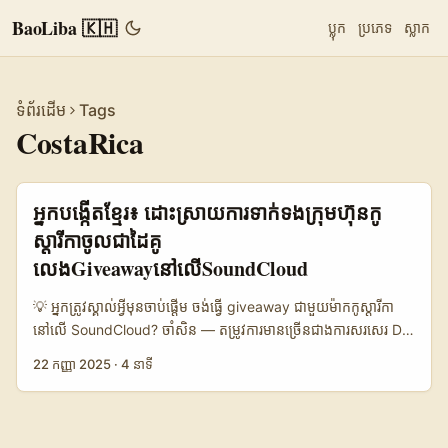
BaoLiba 🇰🇭
ប្លុក
ប្រភេទ
ស្លាក
ទំព័រដើម
Tags
CostaRica
អ្នកបង្កើតខ្មែរ៖ ដោះស្រាយការទាក់ទងក្រុមហ៊ុនកូ
ស្ដារីកាចូលជាដៃគូ
លេងGiveawayនៅលើSoundCloud
💡 អ្នកត្រូវស្គាល់អ្វីមុនចាប់ផ្តើម ចង់ធ្វើ giveaway ជាមួយម៉ាកកូស្ដារីកា​
នៅលើ SoundCloud? ចាំសិន — តម្រូវការមានច្រើនជាងការសរសេរ DM
ដើម។ គោលបំណងរបស់អ្នក (reach, engagement, leads) ត្រូវ
22 កញ្ញា 2025
·
4 នាទី
ច្បាស់។ ក្រុមហ៊ុនកូស្ដារីកា​ដែលលែងតែចាប់អារម្មណ៍ចំពោះការផ្សព្វផ្សាយតាម
សម្លេង និងតម្លៃទីផ្សារ — ហើយជាអ្នកបង្កើតនៅកម្ពុជា អ្នកអាចប្រើភាពច្នៃ
ប្រឌិតដើម្បីជំរុញកិច្ចសហការណ៍រវាងតំបន់។ នៅឆ្នាំ 2025 ទិដ្ឋភាពម៉ាកកំពុង
ផ្លាស់ប្តូរ: Business Insider បានរាយការណ៍ថាម៉ាកធំៗកំពុងចំណាយលើ