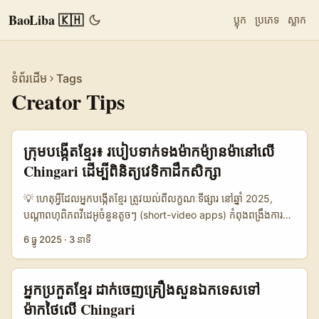
BaoLiba 🇰🇭
ប្លុក
ប្រភេទ
ស្លាក
ទំព័រដើម
Tags
Creator Tips
ក្រុមបង្កើតខ្មែរ៖ របៀបទាក់ទងម៉ាកម៉្យានម៉ា​នៅលើ
Chingari ដើម្បីពិនិត្យវេទិកាដឹកសិក្សា
💡 ហេតុអ្វីដែលអ្នកបង្កើតខ្មែរ ត្រូវយល់ពីលក្ខណៈទីផ្សារ នៅឆ្នាំ 2025,
បណ្តាពហុពិភពវីដេអូចំនួនតូចៗ (short-video apps) កំពុងពង្រឹងការ
តភ្ជាប់មុខមាត់ម៉ាកនៅតំបន់ជិតខាង — រួមទាំងម៉្យានម៉ា​ដែលក្រុមហ៊ុនក្នុង
6 ធ្នូ 2025
·
3 នាទី
ប្រទេសចាប់ផ្តើមប្រើ Chingari ជា​channel ដើម្បីលក់, ជ្រើសអ្នកពិនិត្យ,
និងបង្កើនការទទួលស្គាល់។ បណ្តាញពាណិជ្ជកម្មក្នុងតំបន់ (ឧ. Grab,
Fairprice Group) ក៏បង្ហាញថាការគាំទ្រភាសា និងរបៀបទូទាត់របស់ភ្ញៀវ
អ្នកប្រកួតខ្មែរ ដាក់ចេញគ្រឿងសួនឯកទេសទៅ
អាចជាចំណុចសំខាន់ — ផលិតផលដែលងាយចូល និងសមស្របភាសា
ម៉ាកថៃលើ Chingari
ទទួលបាន conversion ល្អជាងទំនិញដែលមិនសមស្រប។ (យោងពី