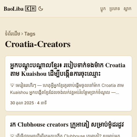
BaoLiba 🇰🇭
ប្លុក
ប្រភេទ
ស្លាក
ទំព័រដើម
Tags
Croatia-Creators
អ្នកបណ្តុះបណ្តាលខ្មែរ៖ របៀបទាក់ទងម៉ាក Croatia
តាម Kuaishou ដើម្បីបង្កើនការចុះឈ្មោះ
💡 មេរៀនរហើរៗ — ហេតុអ្វីអ្នកខ្មែរ​គួរចាប់ផ្តើមចូលទៅម៉ាក Croatia តាម
Kuaishou អ្នកបង្កើតខ្មែរដែលចង់លក់វគ្គអប់រំបន្ថែមប្រាក់ចំណូល —
គោលបំណងរបស់អ្នកគឺ: ទាក់ទងទៅម៉ាក Croatia (ឧ. ក្រុមហ៊ុនផ្តល់សេវា
30 តុលា 2025
·
4 នាទី
កម្មបណ្តុះបណ្តាល, ធុរកិច្ចសហគ្រាសតូច) និងជម្រុញឲ្យពួកគេចុះឈ្មោះក្នុង
វគ្គអនឡាញ។ តែម៉ាកអឺរ៉ុបមើលឃើញតើ Kuaishou ស្ថិតនៅឈុតណា? ត្រូវ
សម្គាល់ៈ Kuaishou មាន community commerce DNA និងផ្តោតលើ
រក Clubhouse creators ក្រូអាតៀ សម្រាប់ម៉ូដរដូវ
livestream e-commerce, ការបណ្តុះបណ្តាលសមត្ថភាពឌីជីថល
(ប្រភព៖ Kuaishou press releases) — វាជាផលិតផលដែលគួរឲ្យចាប់
💡 តើធ្វើដូចម្តេចដើម្បីរកអ្នកបង្កើត Clubhouse ក្រូអាតៀ? សម្រាប់អ្នក