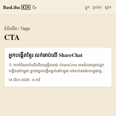
BaoLiba 🇰🇭
ប្លុក
ប្រភេទ
ស្លាក
ទំព័រដើម
Tags
CTA
អ្នកបង្កើតខ្មែរ លក់ឆាប់លើ ShareChat
💡 ភាគ​ចំណែក​បំណើតើហេតុអ្វីបានជា ShareChat មានន័យសម្រាប់អ្នក
បង្កើតនៅកម្ពុជា អ្នកជាអ្នកបង្កើតម្នាក់នៅកម្ពុជា ចង់ទាក់ទងម៉ាកកម្ពុជាឲ្យពាក់
ព័ន្ធ និងផលិត conversion មែនទេ? សំណួរនេះគឺសម្រាប់អ្នកដែលចង់ដឹង
14 សីហា 2025
·
4 នាទី
មុខងារ និង tactique ច្បាស់ — មិនមែនគ្រាន់តែចែក content តែម្តងទេ។
ការទាក់ទងម៉ាកកម្ពុជា ត្រូវមានភាព local, គោលបំណងច្បាស់, ហើយមាន
CTA ដែលពាក់ព័ន្ធជាក់ស្ដែង (discount, trial, limited stock) ។ នៅ
ឆ្នាំ 2025 ទណក្កតាម pattern ទម្លាប់នៃប្រើវីដេអូខ្លី និងការបង្ហាញ
ឧបករណ៍ទូរស័ព្ទបានលូតលាស់ — អ្នកទិញចូលចិត្តមើលវីដេអូសម្រេចចិត្ត
ទទួលបានអត្ថប្រយោជន៍ភ្លាមៗ។ ការសិក្សាអំពី Video Compression និង