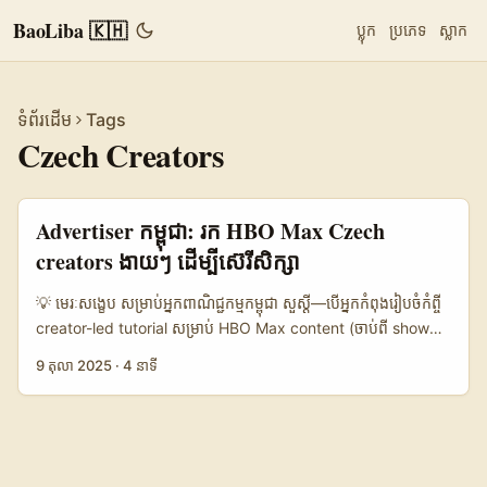
BaoLiba 🇰🇭
ប្លុក
ប្រភេទ
ស្លាក
ទំព័រដើម
Tags
Czech Creators
Advertiser កម្ពុជា: រក HBO Max Czech
creators ងាយៗ ដើម្បីស៊េរីសិក្សា
💡 មេរៈសង្ខេប សម្រាប់អ្នកពាណិជ្ជកម្មកម្ពុជា សួស្ដី—បើអ្នកកំពុងរៀបចំកំព្ចី
creator-led tutorial សម្រាប់ HBO Max content (ចាប់ពី show
ដូចជា Creature Commandos សម្រាប់ season 2 ឬ Blue Beetle
9 តុលា 2025
·
4 នាទី
animated series) អត្ថបទនេះចែកចាយ​ផែនការ​យល់ព្រម និងវិធីស្រេច
ដល់អ្នកបង្កើតនៅ Czech Republic ដែលសមរម្យសម្រាប់គម្រោង
tutorial អ្នក។ គោលបំណង​របស់អ្នក៖ ស្វែងរក creator ដែលមាន
audience ទាក់ទាញ, បរិយាកាសខ្សែខាង content ស្មើ, និងមានការ
ប្រារព្ធការងារជាមួយ brand/streamer — ទាំងអស់នេះដោយកុំចាញ់ពេល