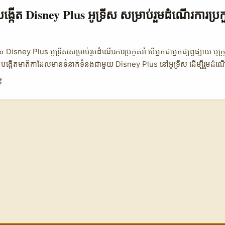
ling Authority) ដែលបានអំពាវនាវ និងដាក់ពិន័យលើ influencer Leftlan
្កើត Disney Plus អូទ្រីស សម្រាប់រួមដំណើរការប្រក
ណូអនឡាញដែលមិនច្បាស់លាស់។ ករណីនេះបង្ហាញថា ការពិនិត្យ content history
ជាចាំបាច់ មុននឹងចុះកិច្ចព្រមព្រៀង។ (យើងនឹងលើកឡើងបន្ថែមពី risk mitigation 
ត Disney Plus អូទ្រីសសម្រាប់រួមដំណើរការប្រកួតរាំ បើអ្នកជាអ្នកផ្សព្វផ្សាយ ឬក្រ
កបង្កើតមាតិកាដែលមានទំនាក់ទំនងជាមួយ Disney Plus នៅអូទ្រីស ដើម្បីរួមដំណ
ែនរឿងងាយទេ ប៉ុន្តែមានវិធីសាស្ត្រដែលអាចជួយអ្នកបានយ៉ាងច្បាស់។ ជាមូលដ្ឋាន អ្នក
ី
ney Plus នៅអូទ្រីសច្រើនប្រើបណ្ដាញសង្គមដូចជា TikTok, Instagram និង You
តិកាពាក់ព័ន្ធផ្សេងៗ។ ការរួមដំណើរការជាមួយអ្នកបង្កើតទាំងនេះ អាចជួយបង្កើនការ
ប់ម៉ាករបស់អ្នក។ លើសពីនេះ ការយល់ដឹងពីទិសដៅឆាប់រហ័សនៃមុខងាររបស់ Disne
ស ជាមួយនឹងការទំនាក់ទំនងជាមួយអ្នកបង្កើតល្បីៗ ត្រូវបានបង្ហាញក្នុងការស្រាវជ្រាវថ
lus + ដែលកំពុងអភិវឌ្ឍស៊េរីថ្មីៗ ដោយមានគំនិតប្លែកៗនិងបច្ចេកវិទ្យាថ្មីៗ។ នេះប
តម្លៃលើការបង្ហាញមាតិកាដែលច្នៃប្រឌិត និងទាក់ទាញសាធារណៈ។ 📊 តារាងទិន្នន័
 នៅអូទ្រីស និងប្រទេសផ្សេងៗ 🧩 ជាតិកម្ម អូទ្រីស អេស្ប៉ាញ អាមេរិក 👥 អ្នកប្រើប
ត្រាបម្លែងចូលរួម (%) 15% 22% 18% 💰 ចំណូលមធ្យមអ្នកបង្កើត (USD) 850 
តរាំ (%) 35% 48% 40% តារាងនេះបង្ហាញពីការប្រៀបធៀបរវាងទីផ្សារអ្នកបង្កើ
ផ្សេងទៀត។ អេស្ប៉ាញមានចំនួនអ្នកប្រើប្រាស់ និងការចូលរួមក្នុងប្រកួតរាំខ្ពស់ជាងគេ 
្នុងកម្រិតដែលសាកសមសម្រាប់អ្នកផ្សព្វផ្សាយនៅកម្ពុជាដែលចង់រកដៃគូរួមដំណើរកា