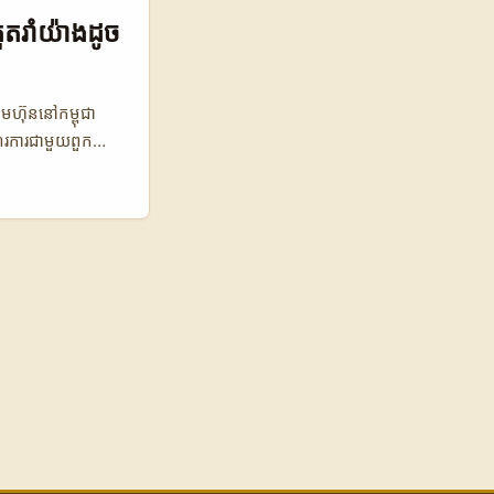
ePapi ពីការ
ួតរាំយ៉ាងដូច
 និងការកំណត់
ទៅក្រោយ) ...
ុមហ៊ុននៅកម្ពុជា
ើរការជាមួយពួក
ប្រើប្រាស់ និងអ្នក
Tube ដើម្បីបង្ហាញ
ចូលរួម និងឱកាស
y Plus និងការផលិត
្មីៗ ដូចបានរាយ
ង្ហាញថាអ្នកបង្កើត
យ: ការប្រៀបធៀបអ្នក
្រាស់ប្រចាំខែ (លាន)
1,200 1,050 🕺
ត Disney Plus
ប៉ុន្តែអូទ្រីសក៏មិន
រជាមួយអ្នកបង្កើត