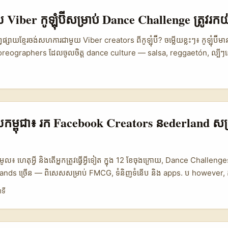
ិង timezone, Kuaishou architecture និង local discovery signals ផ្ស
ស្ត្រស្វែងសមត្ថភាពផ្សេង។ យោងទៅលើ Reference Content, Kuaishou ជាវេទ
សាយ Viber កូឡុំប៊ីសម្រាប់ Dance Challenge ត្រូវរក
(short videos + live streams) ហើយប្រើ AI ដើម្បី personalize feed —
 សកម្មភាព outreach និង creative briefs ដែល match ទៅនឹង algorithm
្សព្វផ្សាយ​ខ្មែរ​ចង់សហការជាមួយ Viber creators ពីកូឡុំប៊ី? ចម្លើយខ្លះៗ៖ កូឡុំប
ania។ ...
choreographers ដែល​ចូលចិត្ត dance culture — salsa, reggaetón, ល្បីៗ
្នកខ្មែរ​ច្រើន​គឺ៖ ការរក “Viber creators” ជាក់លាក់ (អ្នកដែលប្រើ Viber សម
ី
each គ្មាននៅលើផ្ទាំងសាកសម) និងការព្រួយពី language & cultural fit។ អត្
rdinate, distribute exclusive clips, ធ្វើ behind-the-scenes និង build
ience Latino និង diaspora។ នៅទីនេះខ្ញុំសង្ខេបផែនការ 6 ជំហៀងដែលអាច
ល់ negotiation និង measurement — ហើយខ្ញុំដាក់ឧទាហរណ៍ពិតៗ និងក្នុង
្សាយកម្ពុជា៖ រក Facebook Creators នederland សម
លាមៗ។ ...
មូល៖ ហេតុអ្វី និងតើអ្នកត្រូវធ្វើអ្វីទៀត ក្នុង 12 ខែចុងក្រោយ, Dance Challeng
rands ច្រើន — ពិសេសសម្រាប់ FMCG, ទំនិញទំនើប និង apps. ប however, 
ំឲ្យខូច image, បង់លុយច្រើនទេ, ឬប្រទះបញ្ហាផ្នែកគោលសុវត្ថិភាព (brand safe
ាទី
ផ្សាយកម្ពុជាគ្រប់ក្រុម យើងនឹងបង្ហាញវិធីរក Facebook creators នៅ Nether
nce challenge, រួមទាំង screening, negotiation និង KPIs ដែលចាំបាច់។ 
ds ជាតំបន់មានសហគមន៍ creators តែ regulatory risk គឺពិត — នេះបានចាក