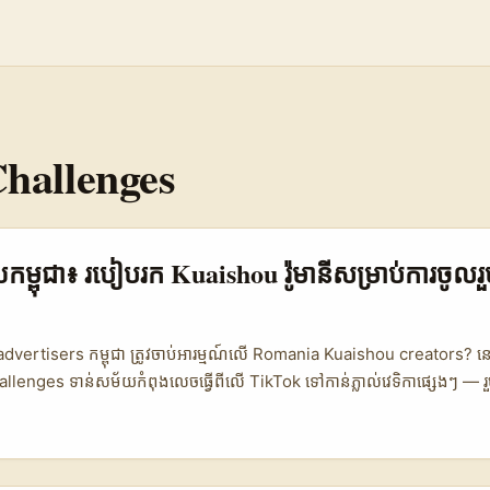
hallenges
្សាយកម្ពុជា៖ របៀបរក Kuaishou រ៉ូមានីសម្រាប់ការចូល
 advertisers កម្ពុជា ត្រូវចាប់អារម្មណ៍លើ Romania Kuaishou creators? ន
allenges ទាន់សម័យកំពុងលេចធ្វើពីលើ TikTok ទៅកាន់ភ្លាល់វេទិកាផ្សេងៗ —
្តរជាតិ និងតម្រូវ local strategies ដូចដែលបានរាយការណ៍ដោយ CaixinGloba
ា, ការស្វែងរក creators រ៉ូមានីលើ Kuaishou មានអត្ថប្រយោជន៍ច្រើន៖ សម្លេងថ្មីៗ 
ិងសក្តានុពលក្នុងការទាក់ទាញអ្នកច្រៀងនិង tourist-adjacent niches។ ប៉ុន្តែបញ