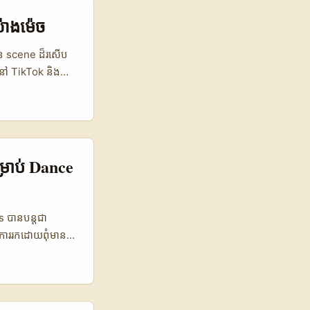
េងពី TikTok —
ិកាចែករំលែកក្នុង
យ៉ាងម៉េច
 នេះទាមទារ
 និង local
៊ីមាន scene ដ៏រសើប
នៅ TikTok និង
្រាប់ community
ថប្រយោជន៍៖ ប្រើ
 tighter fan
អនុវត្តបាន —
តម្រៀប SEO ដើម្បី
្រាប់ Dance
es បានបន្តជា
ការរកដោយពុំមាន
ty)។ នៅទីនេះ
lands ដែលសមស្រប
គោលការណ៍មិនព្រម
់សោក្នុងករណី