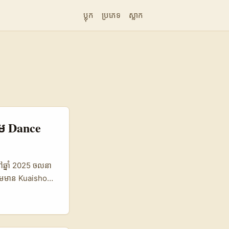
ប្លុក
ប្រភេទ
ស្លាក
រួម Dance
ៅឆ្នាំ 2025 ចលនា
 រួមមាន Kuaishou
l។ សម្រាប់
ស្ទីលធ្វើរាំខុសពី
្ហាជាក់ស្តែងមាន៖