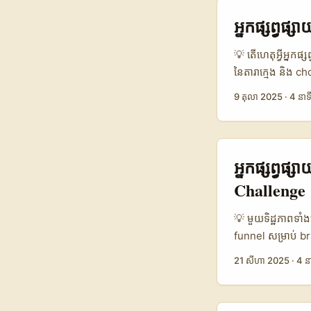
ក្រៅពីខ្សែភាសា ន
ដែលទាមទារយុទ្ធសា
អ្នកផ្សព្វផ្
របៀបគ្រប់លក្ខណៈ 
approach ស្វែងរក
💡 តើហេតុអ្វី​អ្នកផ
culture របស់ Rom
នៃតារាក្មេង និង 
Instagram។ បញ្ហាអ
9 តុលា 2025
·
4 នាទ
building និង outr
Viber ដើម្បី coo
groups ជាមួយ aud
មានពី research ដ
អ្នកផ្សព្វផ
ឲ្យអ្នកអាចប្រើបានភ្
Challenge
💡 មួយទិដ្ឋភាពទាំង
funnel សម្រាប់ b
ផែនការច្បាស់អាចនា
21 សីហា 2025
·
4 ន
សម្រាប់អ្នកផ្សព្វ
សម្រាប់សន្ទុះ da
ភ្លេច៖ Netherlan