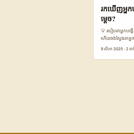
KSA (Dutch Gamb
រកឃើញអ្នកបង
ផ្សព្វផ្សាយកាស៊ី
ម្តេច?
contract រឹងមាំគឺ
💡 របៀបរកអ្នកបង្កើ
ហើយចង់ស្វែងរកអ្ន
គេលើប្រកួតរាំ មិនម
9 សីហា 2025
·
2 នាទ
បង្កើតមាតិកា Dis
ការប្រកួតរាំ និងមា
ផ្សព្វផ្សាយសម្រា
មាតិកាថ្មីៗនៅអូទ្រី
ការណ៍ពី Movistar P
នៅអូទ្រីសកំពុងវាយ
បង្កើត Disney Plus
1.5 4.2 3.8 📈 អ
សមាជិកចូលរួមប្រកួ
នៅអូទ្រីស និងប្រទេស
អាចរារាំងបានទេនៅក