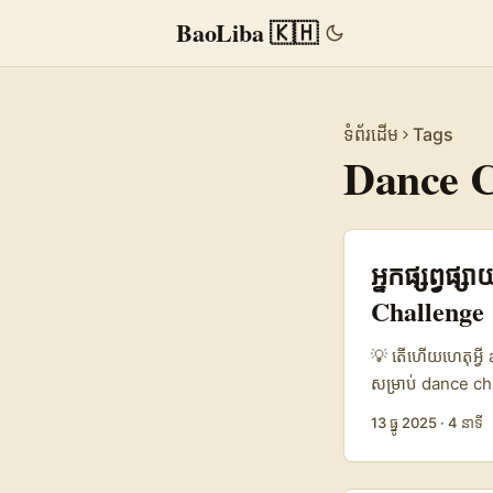
BaoLiba 🇰🇭
ទំព័រដើម
Tags
Dance C
អ្នកផ្សព្វផ
Challenge
💡 តើហើយហេតុអ្វី
សម្រាប់ dance ch
ដែលកំពុងពង្រីកអន
13 ធ្នូ 2025
·
4 នាទី
advertisers កម្ពុជ
ប្រភេទអង្រែស្រុក ន