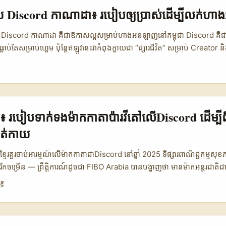
ests) — វាជាឱកាសល្អសម្រាប់អ្នកបង្កើតដែលចង់បង្ហាញ product benefits ជា
ក់ទំនងលើ Discord មិនត្រឹមតែសាមញ្ញទេ មានគ្រោះថ្នាក់បែប misinfo និង acc
ផ្សាយ Discord កាណាដា៖ របៀបឲ្យប្រាស់ដើម្បីលក់
)។ ចាប់ផ្តើមដោយគោលបំណងច្បាស់: ឲ្យ value ឲ្យម៉ាក, កុំងងឹតផ្លូវ — និងត្រូ
។ ...
ជា Discord កាណាដា គឺជាឱកាសល្អសម្រាប់ហាងអនឡាញនៅកម្ពុជា Discord គឺជា
ប់តែសម្រាប់ហ្គេម ប៉ុន្តែឥឡូវនេះវាកំពុងក្លាយជា “ផ្សារជីវិត” សម្រាប់ Creato
orefronts និងម៉ូដែលចែកចាយប្រាក់ចំណូល​បង្ហាញថា creators អាចផ្ទេរក្ដីស្
ោយផ្ទាល់ — ឧទាហរណ៍, Creator Storefronts អាចចាក់ linked Web Shop o
នេះអាចឲ្យម៉ីលប្រើប្រាស់ថយមកជាការប្រែក្លាយជាលក់បាន។ សម្រាប់ពាណិជ្ជកម្មកម
ន្លឹះមិនត្រឹមតែ “រក Creator” ប៉ុណ្ណោះទេ — ត្រូវយល់ពីចរិតសហគមន៍ ការទំនាក់
បង្កើត Offer ទាក់ទាញដែលអាចបម្លែង fan engagement ទៅជា conversion។ យ
មែរ៖ របៀបទាក់ទងម៉ាកកាតាប៉ារវីតៅលើDiscord ដើម្បីពិ
fy/AI chat integrations ក៏បង្ហាញថា conversational commerce កំពុងផ្
ត់កាយ
(យោងទៅលើ partnership trends រវាង Shopify និង OpenAI ក្នុង Refer
បែប local-to-global ជំនាន់នេះអាចធ្វើឲ្យហាងរបស់អ្នកលេចឡើងក្នុងលទ្ធផល Cha
កើតខ្មែរ​គួរចាប់អារម្មណ៍លើម៉ាកកាតាជាDiscord នៅឆ្នាំ 2025 ទីផ្សារពាណិជ្ជកម្មស
េះឃើញតាម Google search ហេីយ។ ...
ុងរីកចម្រើន — ព្រឹត្តិការណ៍ដូចជា FIBO Arabia បានបង្ហាញថា មានម៉ាកអន្តរជាតិ
, Life Fitness, Precor…) ចូលរួម និងចាប់អារម្មណ៍ក្នុងទិញលក់សម្ភារៈហ
ទី
នេះបើសិនអ្នកជាគ្រូបង្រៀនហាត់កាយ ឬអ្នកបង្កើតមាតិក fitness នៅកម្ពុជា មានឱក
សម្រួលការផ្តល់មតិ ដែលអាចទាក់ទាញទស្សនិកជននៅមជ្ឈิมបូព៌ា។ (យោង FIBO 
 Content) Discord ក្លាយជា​ពហុ​គោលដៅសម្រាប់ PR និង community build