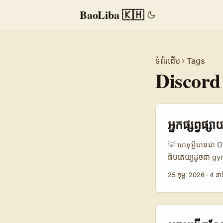
BaoLiba 🇰🇭
ទំព័រដើម
Tags
Discord
អ្នកផ្សព្វផ
💡 ហេតុអ្វីបានជា D
ធិបតេយ្យដូចជា gy
Z និង millennials 
25 កុម្ភៈ 2026
·
4 នាទ
មធ្យោបាយនិងអ៊ឺរ៉ុ
បណ្តាល creator-
(Business Wire 
ដែលទាក់ទាញ និងបង