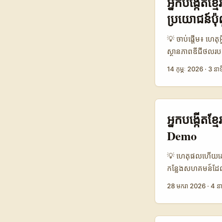
អ្នក​បង្កើត​ខ
localized, និងផ្
ប្រយោជន៍​ប៉ុ
proof points)។ អត្
ជាមួយ creators អា
💡 ចាប់ផ្តើម៖ ហេតុ
ស្ថានភាពឌីជីថលរបស់
ផលិតផល” ក្នុងទ្រ
14 កុម្ភៈ 2026
·
3 នាទ
event) ត្រូវតែជាជ
ពិចារណា — treat 
ត្រូវមានផែនការដា
threads លេីកដើម្ប
អ្នកបង្កើតខ្
Threads Malaysia 
Demo
ច្បាស់ស្ដាប់លើអត្
comparison) 🧩 
💡 ហេតុផលហើយគោលដ
Public Social 
កន្លែងសហគមន៍ដែ
1‑week Retenti
live អ្នកអាចបង្ហា
28 មករា 2026
·
4 នា
Options Subscri
គួររួមបញ្ចូល tact
នេះបង្ហាញថា Dis
ព័ត៌មានពីការប្រើ D
ជាង public soci
Discord អាចកើត