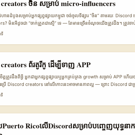
creators ចិន សម្រាប់ micro-influencers
មន៍, បង្កើតប្រតិបត្តិការបានប្រព័ន្ធ, និងចេះធ្វើ pitch ដែលបាន personalize 
។ ...
ជំហានដំបូងសម្រាប់អ្នកផ្សព្វផ្សាយកម្ពុជា ចង់ចូលទីផ្សារ “ចិន” តាមរយៈ Discord
? មិនអីដូចជា “ចាក់ត្រួតជាស្មើ” ទេ — តែមានច្រើនចំណុចយើងត្រូវដឹង។ ត្រូវចាប់
្នកចង់ទាក់ទាញស្ដាប់ দর্শកណាមួយ (gaming, tech, lifestyle) ទេ? តើ c
ាទី
rand awareness ឬ sales conversion? ចំណុចទាំងនេះចាប់ផ្ដើមផែនការ outr
្រូវយល់ពីភាពពិសេសនៃ ecosystem ចិននាពេលនេះ — មិនមែនគ្រាន់តែជាប្រព័ន្ធដឹកន
េ។ មនុស្សចិនច្រើនប្រើប្រាស់ប្រព័ន្ធច្រើនជាប់គ្នា (video platforms, niche 
យមាន creators ថ្មីៗចូលសហគមន៍ Discord ដើម្បី host ខ្លឹមសារ niche ឬ
creators ព័រតូរីកូ ដើម្បីទាញ APP
គណនី science-popularization នៅលើ Bilibili ដែលមាន followers ប
ល់កំណើនរហ័សដោយ ecosystem វិស្ស័យនៅ Shanghai — នេះបង្ហាញថា creato
ិត្តត្រូវដឹងពីអ្វី អ្នកជា​អ្នកផ្សព្វផ្សាយឬអ្នកគ្រប់គ្រង growth សម្រាប់ APP ហើ
ងសហការណ៍ដែលជាប់នឹង platform និងសហគមន៍។ (ហោរា: មានការពិចារណារួមពី
ប្រើ Discord creators នៅលើកោះនេះអាចមានភាពល្អ — ព្រោះ Discord ជាប
n platform ដែលល្អសម្រាប់ conversion (download) បើអ្នកចេះឡើងលើស
ទី
ឃើញពីឧទាហរណ៍ Indie Asylum — សហគមន៍ indie game ដែលចាប់ផ្តើមបង្
 បន្ថែមច្រកអំពីការងារ និង automation ដែលជួយក្នុងការរៀបចំទិន្នន័យ ប្រក
ហើយ “រីកចម្រើន 50% ក្នុង 7 ថ្ងៃ” (ចេញពី Indie Asylum និងការគ្រប់គ្រងដ
្ហាញថា Discord អាច scale លឿនប្រសិនបើមាន content និង utility ត្រឹមត្រូ
្សាយPuerto RicoលើDiscordសម្រាប់បញ្ចេញយុទ្ធនាក