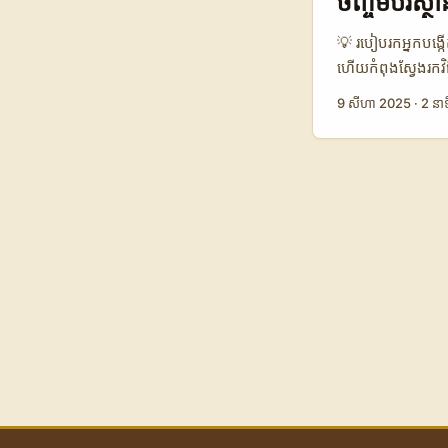
ចិញ្ចឹមបរិស្ថ
💡 របៀបរកអ្នកបង្កើ
ហើយកំពុងស្វែងរកវិធី
ខ្លះបានគិតថា វាស្
9 សីហា 2025
·
2 នាទ
ការងារដែលត្រូវកា
ពិភពលោក ដោយសារតែវ
អារម្មណ៍ដូចគ្នា។
រៀបចំហ្គេមឯករាជ្យ
បរិស្ថានផងដែរ។ ត
បង្កើត Indie Asyl
ឲ្យយើងឃើញថា ការប
បង្កើតក្នុងតំបន់ណ
ផ្សេងៗ) 🧩 វិមា
Creators 👥 អ្នក
ពិភាក្សាប្រចាំថ្ងៃ 
មាន មាន មាន តាម
ច្រើន ហើយកម្រាស់ក
ជាគំរូមួយនៅ Montre