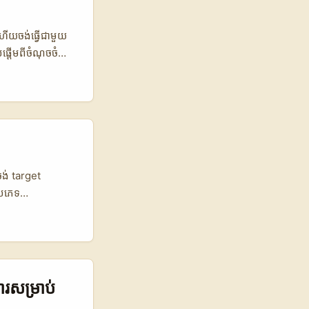
សម្រាប់ម៉ាកដែលមាន
 ហើយចង់ធ្វើជាមួយ
ផ្តើមពីចំណុចចំ
ampaign របស់
each ផ្នែកពិត។
ាំផ្ទាល់
forums, localized
 events បែប
្រហែល 2.000.000
rs ចិនចូលចិត្ត
យចង់ target
 Bilibili និង
្រភេទ
្ទាយ
កើន activity
ាសថា server មាន
ោយ Christopher
វ។ ...
ារសម្រាប់