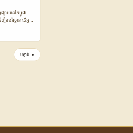
វផ្សាយនៅកម្ពុជា
្ចឹមបរិស្ថាន តើអ្នក
scord នេះ គឺជា
េញនិយមនៅលើ
ំលែកចំណាប់
reamers, អ្នក
បន្ទាប់ »
ំងការចិញ្ចឹម
cey ដែលជាអ្នក
ៅ Montreal គឺធ្វើ
ងសហការជាមួយអ្នក
erto Rico និងតំបន់
obal Discord
0% 40% 💬 ការ
បង្កើតដោយអ្នកបង្កើត
្រាស់ប្រចាំខែជា
Indie Asylum ដែល
គេមឯករាជ្យ។ ការប្រើ