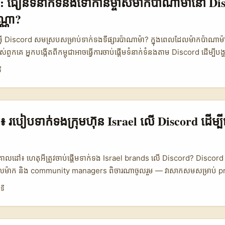
្មែរ: ជឿនទំនាក់ទំនងទៅ​កាន់​ម្ចាស់ម៉ាក​ប៉ាណាម៉ា​នៅ Di
លូវចូលទៅកាន់ creators ល្អៗ (Discord DM, server partnerships, និង cr
ណ្ណា?
ថបទនេះជាគន្លឹះ​ដាក់អង្គភាពដាក់​ដៃ ដើម្បីជួយអ្នកស្វែង, ចុះហត្ថលេខា, និង s
ហ្សែប៊ែយ៉ាន។ ...
អ្វី Discord សមស្របសម្រាប់ទាក់ទងទីផ្សារ​ប៉ាណាម៉ា? ក្នុងពេលដែលម៉ាកប៉ាណាម៉ា​
ពួកគេ អ្នកបង្កើតពីកម្ពុជា​អាចធ្វើការចាប់ផ្តើមទំនាក់ទំនងតាម Discord ដើម្បីបង
ង់ទ្រាយដែលទៅជា micro‑interaction — ន័យថា រាល់សកម្មភាពតូចៗ (claim ro
ី
ំហានដើម្បីឲ្យមនុស្សរាល់គ្នាស្គាល់តម្លៃ​ផលិតផល។ នេះគឺជារឿងដែល TokenMinds
each action as activation step។ អ្នកប្រើ Discord ជាវេទិកា community
ក់សារ និងខ្សែភាពយន្ត onboarding: Announcement ខ្លីៗដែលមាន outcome
ីរកសំណួរ, និង opt‑in quests ដើម្បីធ្វើ demo ជាក់ស្តែង។ អ្នកក្រឡេកមើលករណី
មែរ៖ របៀបទាក់ទង​ក្រុមហ៊ុន Israel លើ Discord ដើម្បីធ
ដើម្បីយល់ពីបែបភាពជាមួយ Gen Z — ប្រើភាសារ play និង banter បើសមរម្យ, ប៉ុ
ថប្រយោជន៍។ 📊 ទិន្នន័យសង្ខេប: Platform options សម្រាប់ទាក់ទងម៉ាក (Coun
Metric Discord (Direct Server) Discord (Partnered / Brand Serv
ៅ៖ ហេតុ​អីត្រូវចាប់ផ្តើមទាក់ទង Israel brands លើ Discord? Discord 
 Monthly Active 1.200.000 800.000 1.000.000 📈 Conversion 12
លម៉ាក និង community managers ពិចារណាចូលរួម — វាសាកសមសម្រាប់ 
on 45% 60% 35% 🧭 Onboarding Ease Medium High Low 💸 Mone
ញ UI, Q&A, និង gather feedback ពី niche audience ដោយផ្ទាល់។ សម្រាប់អ្នកប
ទី
ptions / Server Shop Subscriptions / Exclusive Packs Ads / Cre
ic ដែលមាន sensitivity ទាក់ទងនឹង privacy, cultural fit, និង outreach la
cord brand‑owned server និង partnered servers មាន conversion និង
iscord ក្នុង context ការវេចខ្ចប់ដ៏សំខាន់: ចំណុចពីកន្លែង activism ក្នុង Nepa
al channels ដោយសារតែ control លើ onboarding និង monetisation (s
ជា channel លឿនសម្រាប់ command និង semi-anonymous coordinati