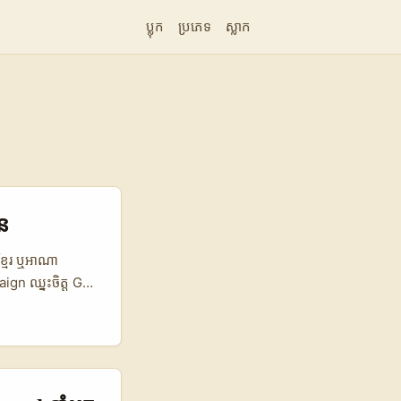
ប្លុក
ប្រភេទ
ស្លាក
ាន
ខ្មែរ ឬអាណា
ign ឈ្នះចិត្ត Gen
 creator នៅតំបន់
program បណ្តុះ
ers 20M+
ness challenges
ចាយមាតិកាដែល