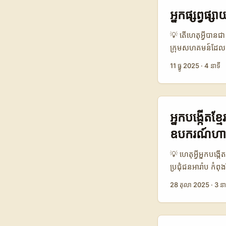
server shops, qu
ពន្យល់ថា ការទំនា
អ្នកផ្សព្វ
ត្រួតពិនិត្យ។ ...
reference content
step មុនដាក់ទំនិញ
💡 តើហេតុអ្វីបាន
ក្រុមសហគមន៍ដែលធ្លា
កំណើន Creator St
11 ធ្នូ 2025
·
4 នាទី
ទៅសាច់ប្រាក់បានដ
របស់ពួកគេ ហើយដូច្
ទៅទីផ្សារកាណាដា៖ គ
Discord, និងវិធី
អ្នកបង្កើតខ្
រួមដៃជាមួយ Shopi
ឧបករណ៍ហា
សម្រាប់ហាងតូចៗ 
ភាពច្នៃប្រឌិតក្នុ
💡 ហេតុអ្វីអ្នកបង្
replies ដែលមិនច
ប្រជុំជនអារ៉ាប កំព
Group, Technogym
28 តុលា 2025
·
3 នា
ស្រាយទីផ្សារ។ ទាំង
ឧបករណ៍ និងសម្រប
ក្នុង Reference