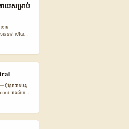
tors។ អត្ថ
ែកចាយសម្រាប់
ោមជាការ​បំបែកជាក់
/ PR Instagram
% 8% ⏱️ Avg
លាន់​
sting Official
0 លាននាក់ ហើយ
ំនុកចិត្តលើការ
ផលិតផល​ជីវិត​សុខ
ូទៅ។ Email
ន follower ច្រើនទេ
ក។ ...
ឬ mental
ធីវែងខ្លីដែលអាច
នចាំបាច់ធ្វើ
iral
របកស្រាយ local
ប៉ុន្តែវាបានបន្ត
Discord មានលំហ
 ចេះតែខ្លីសង្ខេប:
“build fans, not
nce challenges
នទេ។ មុននឹង you
លត្រូវទុកចិត្ត៖