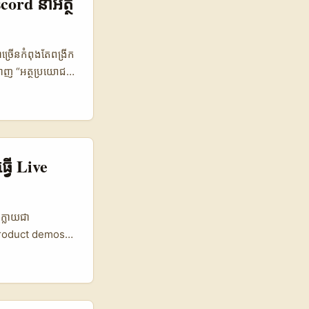
scord នាំអត្ថ
oss-platform
cale campaign
ច្រើនកំពុងតែពង្រីក
្ហាញ “អត្ថប្រយោជន៍
le, react, ចូលរួម
 បានផ្ដល់ដាក់
-driven តែចាំបាច់
 ច្បាស់, forum
ម៉ាឃីតខ្លីៗពី
្វើ Live
ន្តែត្រូវរក្សាភាព
try / Platform
er) Threads /
ក្លាយជា
% 18% 9% 🔁
product demos
tisation
្រើប្រាស់ខ្មែរ វា
ator Funds តារាង
nguage. ពីចម្ងាយ
 retention ខ្ពស់
l បង្ហាញថា
ubscriptions,
on — នេះជាការ