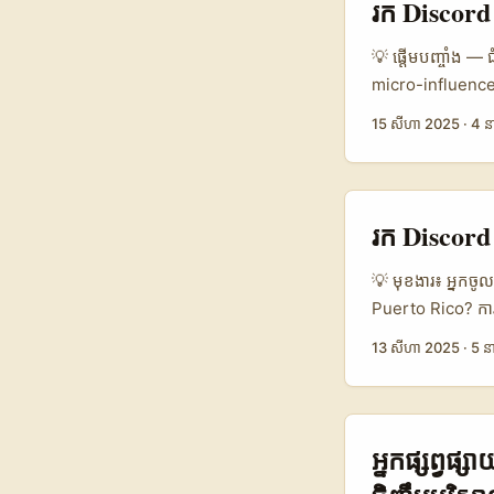
រក Discord 
រចនាសម្ដីផ្នែកសហគ
វប្បធម៌ Danemark
💡 ផ្ដើមបញ្ចាំង — 
micro-influencers
ប្រយោជន៍: តើពួកអ
15 សីហា 2025
·
4 ន
អ្នកពឹងផ្អែកលើ b
ប៉ុន្តែលោកអ្នកក៏ត
(platform) ប៉ុនោះទ
communities) ហើ
រក Discord 
ពិសេស។ ឧទាហរណ៍ 
បានវត្ថុជោគជ័យដ
💡 មុខងារ៖ អ្នកចូលច
បាន resource និ
Puerto Rico? ការ
ThePaper.cn) ...
community-drive
13 សីហា 2025
·
5 នា
community។ យើង
ដោយបង្កើត server,
“ជាង 1.000 នាក់” 
Chancey) — នេះបង
អ្នកផ្សព្វផ