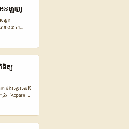
ផ្លូវការនិងមាន
ount fraud (យោងពី
ហាងអនឡាញ
វមាន verification
ចន្លោះ
r និងហាងលក់។
រមៃពីភាពចែករំលែក
ffers លើប្រព័ន្ធ
្ពុជា ដែលចង់ចូល
ទំនងក្នុង
៉ាងច្បាស់ ការ
និត្យ
លាស់ទីឱកាស
ence Content) —
t និង forum-style
ុខភាព និងសម្រស់នៅទី
ជាច្រើន (Apparel
ាត់កាយ និងដំណោះ
ាសធ្វើពិនិត្យ
Arabia ព័ត៌មាន
ing — បណ្តាញម៉ាក