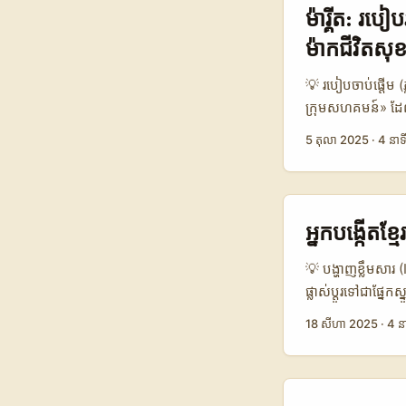
និងដែលលក់ B2B ច្
ម៉ារ្គីត: រប
ប្រយោជន៍សំខាន់៖ ផ
ម៉ាកជីវិត​ស
ស្តែងពីវិធីសាស្ត្
DM 👥 Monthly 
💡 របៀបចាប់ផ្តើម (
Reply Time 24–7
ក្រុមសហគមន៍» ដែល
proposals & cont
វាចាស់ទុំក្លាយជា 
5 តុលា 2025
·
4 នាទ
ឆ្លើយតប និងសមាស
ភាព (healthy life
សាកសមសម្រាប់ដំណើរ
— ត្រូវស្វែងឃើញ 
wellness, ហើយដែ
ដំណើរការ: រួមផ្លូវ
អ្នកបង្កើតខ
ប្រតិបត្តិកម្មស្មុ
signals ពីលីបង់, 
💡 បង្ហាញខ្លឹមសារ 
ផ្លាស់ប្តូរទៅជាផ្
ទទួលអ្នកប្រើច្រើ
18 សីហា 2025
·
4 ន
សាន់ស៊ិប និង in
just followers”។ 
ដើម្បី promote t
DM ឬ send a spre