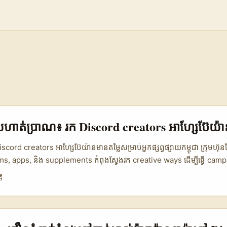
្សាយហាត់ប្រាណ៖ រក Discord creators អាហ្សែប៊ែយ៉
iscord creators អាហ្សែប៊ែយ៉ានមានតម្លៃសម្រាប់អ្នកផ្សព្វផ្សាយកម្ពុជា ក្រុមហ៊ុន
ms, apps, និង supplements កំពុងស្វែងរក creative ways ដើម្បីធ្វើ campa
ជាខ្លាំង។ អ្នកស្នើសុំចង់ជ្រើស Discord creators ពីអាហ្សែប៊ែយ៉ាន ព្រោះកំប៉ុង
ី
បខាងត្បូង​កំពុងពង្រីក — ក្រុម Creators HQ និង 500 Global បានបង្ហាញថា 
led startups ស្មើតម្លៃជាង US$130M និង cohort មានសហគមន៍ follow
/ Creators HQ)។ ប្រសិនបើគោលបំណង​របស់អ្នកគឺបង្កើត creator-led fit
្កើន conversion នៅកម្ពុជា — រឿងនេះទាមទារការយល់ដឹងពីទីផ្សារ, ការចែក