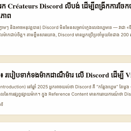
រើនបង្កើត server ដើម្បីទាក់ទងជាមួយ ambassadors, retailers, និង crea
ៀប​រក Créateurs Discord លីបង់ ដើម្បី​ពង្រីកការ​ច
្ទាល់, ជាសហគមន៍, និងឆាប់ឆន្ទៈ — តែអ្នកត្រូវចេះ strategy ផងដែរ។ នៅខាងក្រ
ុខភាព
រ។ 📊 ការ​ប្រៀបធៀប​ចំនួនវឌ្ឍនភាព outreach 📈 🧩 Metric Discord Email 
Active 250.000 45.000 1.200.000 📈 Avg Response Rate 22% 12
ភ្លាមៗ និងអាចអនុវត្តបាន) Discord មិនមែនសម្រាប់​ក្មេងលេងហ្គេមទេ — វាជា «​ទី
2 ម៉ោង 72–168 ម៉ោង 48–96 ម៉ោង 💬 Best For Community pitch & te
ម៉ាកជាប់ចិត្ដ។ តាមខ្លឹមសារយោង, Discord មានអ្នកប្រើប្រចាំមួយខែជាង 20
racts Brand awareness & quick collabs តារាងបង្ហាញថា Discord មានទ
habit ពាក់ព័ន្ធជាមួយ Gen Z (ដកស្រង់ពី Reference Content)។ សម្រាប់ម៉ាក
ី
ភាពសហគមន៍, ខណៈដែល Instagram មានទំនូលចិត្តលើការទាក់ទាញទស្សនា ទ
style) ដែលចង់ចូលទីផ្សារលីបង់ ការងារមិនមែនគ្រាន់តែស្វែងหา influencer មា
ការផ្លូវការ និងចុះពិពណ៌នាការងារ។ តោះយកនេះទៅកែសម្រួលយុទ្ធសាស្ត្ររបស់អ្ន
creators ដែលមាន authority ក្នុងរបៀបរស់នៅ, បម្រែបម្រួលអាហារ, fitness 
លអាចបង្កើត community dialogue នាពេលវេលាយូរ។ នៅកម្ពុជា យើងចង់បានវិ
ចូល (discovery), វាយតម្លៃ (fit & metrics), និងការទំនាក់ទំនង (outreach) — មិ
្មែរ៖ របៀបទាក់ទងម៉ាកដាណឺម៉ារ លើ Discord ដើម្បី V
គស្មាញទេ។ អត្ថបទនេះនឹងផ្ដល់ផែនការជាក់ស្តែង ស៊ែរមុខងារ discovery tools, កា
និង script outreach ដែលអ្នកអាចប្រើបានភ្លាមៗ។ ...
(Introduction) នៅឆ្នាំ 2025 អ្នកអាចយល់ថា Discord គឺ “កន្លែងហ្គេម” តែម្តង — 
នែកស្នូលនៃការផ្សព្វផ្សាយម៉ាក។ ក្នុង Reference Content មានការរាយការណ៍ថា 
នជាង 200 លាន MAU ហើយវាកំពុងក្លាយជា ឧបករណ៍ធ្វើសហគមន៍សម្រាប់ជំនាន់ Z —
ាទី
timate ជាង Instagram, community-driven ជាង TikTok ពេលដែលម៉ាកចង់ 
សម្រាប់អ្នកបង្កើតតន្ត្រីនៅកម្ពុជា ដែលចង់ធ្វើ campaign challenges ឬ da
racks ទៅលើម៉ាកនៅ ដាណឺម៉ារ (Denmark brands) — මේគឺមិនមែនទេព្យុហច្ឆេ
adsheet to a marketing inbox, មានច្រើនជំហានប្រពៃណី និងចលនាសង្គមដែ