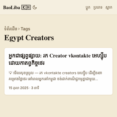
BaoLiba 🇰🇭
ប្លុក
ប្រភេទ
ស្លាក
ទំព័រដើម
Tags
Egypt Creators
អ្នកជាផ្សព្វផ្សាយ: រក Creator vkontakte អេហ្ស៊ីប
ដោយកាតព្វកិច្ចថេរ
💡 មើលសុខស្រួល — រក vkontakte creators អេហ្ស៊ីប ដើម្បីចរចា​
គម្រោងថ្លៃថេរ នៅពេលអ្នកនៅកម្ពុជា ចង់ដាក់ពាណិជ្ជកម្មគ្នាជាមួយ
creators ក្នុងអេហ្ស៊ីបលើ vkontakte (VK) — មានច្រើនចំណុចបែប
15 តុលា 2025
·
3 នាទី
ជាក់ស្តែងដែលត្រូវចេះ។ មិនមែនតែស្វែង profile និងផ្ញើ DM ទេ — អ្នកត្រូវ
គិតពីការលើកទឹកចិត្ត, ភាសា, និងការវាស់លទ្ធផលជាក់លាក់។ ចំណុច
សំខាន់ៗ៖ ជូមើលថ្លៃថេរជាម៉ូដល្អសម្រាប់ការគណនា ROI ប៉ុន្តែ ការរាញស្វែង
creators ត្រឹមត្រូវ និងការរចនាសារជាញឹកញាប់ទើបជួយកាត់បន្ថយខ្ចី
ចំណាយដែលមិនចាំបាច់។ ដូចទស្សន័យពីអត្ថបទយោង — ការជ្រើសរើស