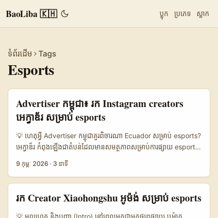
BaoLiba 🇰🇭
ប្លុក
ប្រភេទ
ស្លាក
ទំព័រដើម
Tags
Esports
Advertiser កម្ពុជា៖ រក Instagram creators
អេក្វាឌ័រ សម្រាប់ esports
💡 ហេតុអ្វី Advertiser កម្ពុជាគួរពិចារណា Ecuador សម្រាប់ esports?
អេក្វាឌ័រ កំពុងឡើងជាតំបន់ដែលមានសមត្ថភាពសម្រាប់ការផ្សាយ esports
សម្រាប់ហេតុចម្បងពី២៖ ប្រព័ន្ធ Instagram និង Facebook នៅទីនោះ
9 កុម្ភៈ 2026
·
3 នាទី
មានអ្នកប្រើប្រាស់ថ្មីៗ និងភាពរីកចំរូងក្នុងការគាំទ្រកម្មវិធី Reels និងការផ្តល់
“Regalos” ដល់អ្នកបង្កើត (តាម Reference Content)។ បន្ថែមពីនេះ
Meta មានផែនការគាំទ្រនាវិកសម្រាប់ monetization បើយោងទៅលើលក្ខ
រក Creator Xiaohongshu អូម៉ង់ សម្រាប់ esports
ខណ្ឌជាក់លាក់ (ឧ. Instagram Regalos: អាយុ 18+, គណនី
Professional, 5.000 follower; Facebook instream: 10.000
💡 មូលហេតុ និងបញ្ហា (Intro) នៅពេលអ្នកជា​អ្នកផ្សព្វផ្សាយ ឬម៉ាក