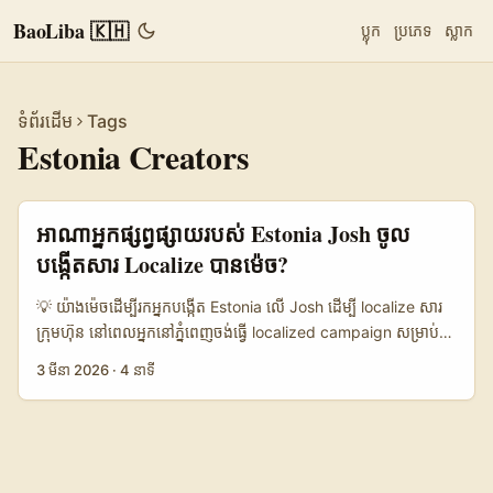
BaoLiba 🇰🇭
ប្លុក
ប្រភេទ
ស្លាក
ទំព័រដើម
Tags
Estonia Creators
អាណា​អ្នកផ្សព្វផ្សាយរបស់ Estonia Josh ចូល
បង្កើតសារ Localize បានម៉េច?
💡 យ៉ាងម៉េចដើម្បីរកអ្នកបង្កើត Estonia លើ Josh ដើម្បី localize សារ​
ក្រុមហ៊ុន នៅពេលអ្នកនៅភ្នំពេញចង់ធ្វើ localized campaign សម្រាប់ទី
ផ្សារកម្ពុជា ឬតែកំពុងស្វែងយល់ពី creative angle ថ្មីៗ — ការជ្រើសអ្នក
3 មីនា 2026
·
4 នាទី
បង្កើតពី Estonia, ជាពិសេសអ្នកដែលប្រើ Josh ឬ platform ខ្លះៗ, អាច
បន្ថែមភាពច្នៃប្រឌិត និង authenticity កម្រិតខ្ពស់។ សេចក្តីពិតគឺ លោក
សិស្ស និង startup តូចៗនៅ Tallinn កំពុងបង្កើតផលិតផល
sustainable និង upcycled ដែលមានរឿងរ៉ាវឆ្លើយតបទៅនឹង value-
driven audiences — មិនមែនត្រឹមទេម្លេង creative ទេ ប៉ុន្តែមានៅលើ