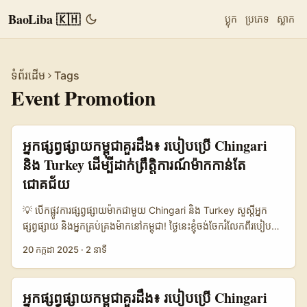
BaoLiba 🇰🇭
ប្លុក
ប្រភេទ
ស្លាក
ទំព័រដើម
Tags
Event Promotion
អ្នកផ្សព្វផ្សាយ​កម្ពុជាគួរដឹង៖ របៀបប្រើ Chingari
និង Turkey ដើម្បីដាក់ព្រឹត្តិការណ៍ម៉ាកកាន់តែ
ជោគជ័យ
💡 បើកផ្លូវការផ្សព្វផ្សាយម៉ាកជាមួយ Chingari និង Turkey សួស្តីអ្នក
ផ្សព្វផ្សាយ និងអ្នកគ្រប់គ្រងម៉ាកនៅកម្ពុជា! ថ្ងៃនេះខ្ញុំចង់ចែករំលែកពីរបៀប
ដែលអ្នកអាចប្រើប្រាស់ប្លាតហ្វូមវីដេអូខ្លីពេញនិយមមួយគឺ Chingari ជាមួយ
20 កក្កដា 2025
·
2 នាទី
នឹងទីកន្លែងដ៏ទាក់ទាញដូចជា Turkey ដើម្បីធ្វើព្រឹត្តិការណ៍ផ្សព្វផ្សាយម៉ាកឲ្យ
កាន់តែមានប្រសិទ្ធភាព និងទាក់ទាញចំណាប់អារម្មណ៍ពីមនុស្សជាច្រើន។
ចាប់ពីឆ្នាំថ្មីៗនេះ Chingari កំពុងកើនឡើងយ៉ាងខ្លាំងនៅក្នុងតំបន់អាស៊ី និង
អ្នកផ្សព្វផ្សាយ​កម្ពុជាគួរដឹង៖ របៀបប្រើ Chingari
អឺរ៉ុប បង្កើតឱកាសដ៏ល្អសម្រាប់ម៉ាកផ្សព្វផ្សាយដោយផ្ទាល់ទៅកាន់អ្នកប្រើ