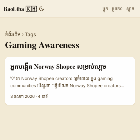
BaoLiba 🇰🇭
ប្លុក
ប្រភេទ
ស្លាក
ទំព័រដើម
Tags
Gaming Awareness
អ្នកបង្កើត Norway Shopee សម្រាប់ហ្គេម
💡 រក Norway Shopee creators ឲ្យចំគោល ក្នុង gaming
communities បើសួរថា “ធ្វើម៉េចរក Norway Shopee creators
ដើម្បីបង្កើន awareness ក្នុង gaming communities?” ចម្លើយខ្លីៗគឺ៖
3 ឧសភា 2026
·
4 នាទី
កុំចាប់ពី follower មុន ចាប់ពី fit មុន។ សម្រាប់ម៉ាកយីហោនៅកម្ពុជា ឬអ្នក
លក់ e-commerce ដែលចង់ចូលទៅកាន់ក្រុមអ្នកលេងហ្គេម វាមិនមែន
គ្រាន់តែស្វែងរក creator ដែលនៅ Norway ហើយមាន Shopee
account ទេ។ អ្នកត្រូវរកមនុស្សដែល មានសម្លេងជាមួយ gamer crowd,
មាន engagement ពិត, និងអាចនិយាយអំពីផលិតផលបានធម្មជាតិ។
តាមការសង្កេតលើ content និង public opinion រយៈពេលថ្មីៗនេះ