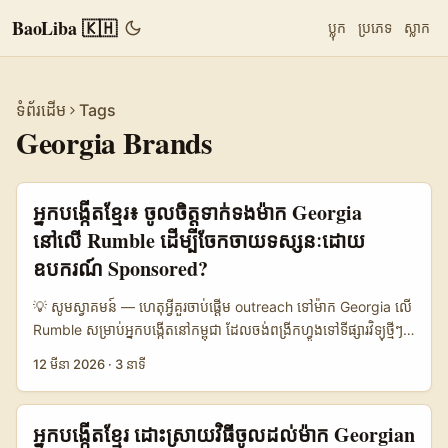
BaoLiba 🇰🇭
ប្លុក
ប្រភេទ
ស្លាក
ទំព័រដើម
Tags
Georgia Brands
អ្នកបង្កើតខ្មែរ៖ ចូលចិត្តទាក់ទងម៉ាក Georgia
នៅលើ Rumble ដើម្បីចែកចាយទស្សនៈដោយ
ឧបករណ៍ Sponsored?
💡 សូមស្វាគមន៍ — ហេតុអ្វីគួរចាប់ផ្តើម outreach ទៅម៉ាក Georgia លើ
Rumble សម្រាប់អ្នកបង្កើតនៅកម្ពុជា ដែលចង់ពង្រីកហ្វូងទៅទីផ្សារវិទ្យុថ្មីៗ
— Georgia (ប្រទេស/ទីតាំងម៉ាក) មានម៉ាកតូចធំឈរច្រើនដែលចាប់
12 មីនា 2026
·
3 នាទី
អារម្មណ៍លើការសហការ sponsored content។ Rumble កំពុងក្លាយជា
ចំណុចផ្តោតសម្រាប់វីដេអូសั้นៗ និង long-form ដែលមិនចាញ់គ្នាចំពោះ
ខ្ពស់នៃការមើល និង engagement បើចេះប្រើ strategy ដោយម៉ាស្សា។
អ្នកបង្កើតខ្មែរ ដោះស្រាយវិធីចូលដល់ម៉ាក Georgian
បញ្ហាប្រឈមចម្បង: ម៉ាកនៅ Georgia មិនធ្វើ outreach ដោយផ្តោតលើ