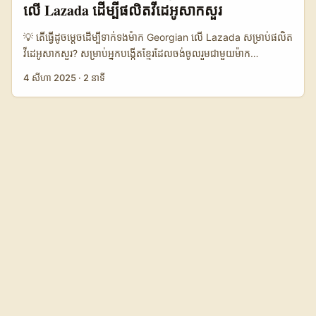
លើ Lazada ដើម្បីផលិតវីដេអូសាកសួរ
Rumble ដូច TikTok ឬ YouTube ទេ — ទោះយ៉ាងណាក៏ដោយ ពួកគេ
កំពុងស្វែងរក content partners ដែលអាចផ្គត់ផ្គង់ storytelling ជាក់
💡 តើធ្វើដូចម្តេចដើម្បីទាក់ទងម៉ាក Georgian លើ Lazada សម្រាប់ផលិត
ស្តែង និង ប្រើ sponsored tools ដើម្បី track effect។ យើងនឹងបង្ហាញ
វីដេអូសាកសួរ? សម្រាប់អ្នកបង្កើតខ្មែរដែលចង់ចូលរួមជាមួយម៉ាក
workflow ត្រូវប្រើពេលធ្វើ outreach, ការបង្កើត pitch, ការដាក់ស្នើ
Georgian លើ Lazada ដើម្បីផលិតវីដេអូសាកសួរ សំណួរដំបូងគឺ - តើធ្វើ
4 សីហា 2025
·
2 នាទី
កញ្ចប់ជាមួយ sponsored tool, និងការវាស់លទ្ធផល — មានឧទាហរណ៍
ដូចម្តេចដើម្បីទាក់ទងពួកគេ? ការបង្កើតវីដេអូសាកសួរជាប្រភេទមួយនៃ
និងធនធានពី Mention Me, ហើយយកសម័យនៃ marketing trends
មធ្យោបាយដែលមានប្រសិទ្ធភាពក្នុងការតភ្ជាប់អតិថិជនជាមួយម៉ាកដោយ
ចុងក្រោយពី TechAnnouncer និង TechBullion ដើម្បីចងក្រងសមាស
បង្ហាញពីបទពិសោធន៍ពិតប្រាកដ។ ប៉ុន្តែការស្វែងរកហើយទំនាក់ទំនងជាមួយ
ធាតុនេះ។ ...
ម៉ាកពីទីផ្សារផ្សេងៗគ្នា ជាពិសេសម៉ាក Georgian ដែលមានវត្តមានលើ
Lazada មិនមែនរឿងងាយស្រួលឡើយ។ នៅកម្ពុជា ការបង្កើតមាតិកាដែល
មានគុណភាព និងទាក់ទាញបានគឺសំខាន់ណាស់ ដូច្នេះ ការស្វែងរក និង
សហការជាមួយម៉ាកត្រូវតែមានការយល់ដឹងល្អពីទីផ្សារ និងការប្រើប្រាស់
បណ្តាញសង្គម។ នៅក្នុងអត្ថបទនេះ ខ្ញុំនឹងចែករំលែកយុទ្ធសាស្រ្ត និងជំហាន
បែបអនុវត្តដែលអ្នកបង្កើតអាចប្រើប្រាស់បាន ដើម្បីទាក់ទង និងបង្កើតវីដេអូ
សាកសួរជាមួយម៉ាក Georgian លើ Lazada ដោយស្អាតស្អំ និងមាន
ប្រសិទ្ធភាព។ 📊 ការប្រៀបធៀបនៃបណ្តាញសមាសភាព និងចំណូលចិត្តប្រើ
ប្រាស់របស់អ្នកប្រើប្រាស់ Lazada នៅតំបន់ផ្សេងៗ 🧩 មាត្រដ្ឋាន កម្ពុជា
ម៉ាឡេស៊ី វៀតណាម 👥 ចំនួនអ្នកប្រើប្រាស់ប្រចាំខែ 4.5 លាន 12 លាន 15
លាន 📈 អត្រាបំលែងការលក់ 8.5% 10.2% 9.8% 💰 ចំណូលមធ្យមប្រចាំ
ការលក់ (USD) 120 200 180 🧑‍🎤 ការប្រើប្រាស់វីដេអូអំពីផលិតផល