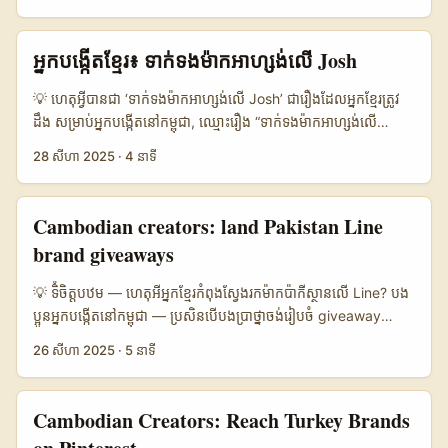
និងផ្ទាល់ផ្សាយមានថាមពលទាក់ទាញខ្លាំងនៅតំបន់អាស៊ី ហើយកំពុងដំឡើង
data metrics អ្នកនឹងមានអថិជនធំជាងមុន។ ក្នុងអត្ថបទនេះ ខ្ញុំនឹង
lead-gen → B។ ...
ល្បឿននៃផលិតផល E‑commerce និង Ad tools (មូលដ្ឋានបច្ចេកវិទ្យា
បង្ហាញពីផែនការពី A ដល់ Z: បង្កើតផេសផស្ប៍, រកម៉ាកត្រឹមត្រូវ, វិធីទាក់ទង
AI កំពុងធ្វើអោយវាមានភាពរហ័ស និងខ្លាំងនៅក្នុងការចែកចាយ) (ចំណាំ:
អ្នកបង្កើតខ្មែរ៖ ទាក់ទងម៉ាកអាហ្សង់លើ Josh
ល្អ, negotiation script តូចៗ, និងករណីសាកល្បងដែលអ្នកអាចយកទៅ
ទស្សនៈ​ពីព័ត៌មាន ByteDance/Seedream បានរាយការណ៍ពីការ​កែលម្អ
ប្រើភ្លាមៗ។ ...
AI ដែលជាកត្តា​សំខាន់ក្នុងដៃគូផលិតកម្ម) (The Star; Times of
💡 ហេតុអ្វីបានជា ‘ទាក់ទងម៉ាកអាហ្សង់លើ Josh’ ជារឿងដែលអ្នកខ្មែរត្រូវ
India)។ អត្ថបទនេះសំរាប់អ្នកដែលចង់ដឹងថា៖ ទៅស្វែងរកម៉ាកកាណាដា​លើ
ដឹង សម្រាប់អ្នកបង្កើតនៅកម្ពុជា, ឈ្មោះរឿង “ទាក់ទងម៉ាកអាហ្សង់លើ
Kuaishou ត្រូវចាប់ផ្តើមពីណា, ត្រូវស្រាវជ្រាវអ្វី, ត្រូវធ្វើ pitch ដើម្បីទទួល
Josh” មើលទៅដូចជាការ៉ែនទិសមួយ៖ មានឱកាស ពេលវេលា និងកង្វះ
28 សីហា 2025
·
4 នាទី
បានសមាជិកភាពរួច, ហើយធ្វើដូចម្តេចឲ្យ giveaway របស់អ្នកទាក់ទាញ
សមត្ថភាពអន្តរកម្ម។ កន្លែងដែលយើងចង់ទៅគឺធ្វើឲ្យម៉ាកនៅអាហ្សង់ទីន
ការសហការ — ជាក់ស្តែង និងអាចប្រើបានតាមពេល។ ខ្ញុំដាក់ទិចសំខាន់ៗពី
ស្គាល់ថាអ្នកនៅខ្មែរ អាចបង្កើតលទ្ធផលក្នុងការផ្សព្វផ្សាយ និងចែកអំណោយ
ទស្សនាបុគ្គល, ច្រើនយោបល់សាធារណៈ, និងដើមទិន្នន័យពីផ្សារ
(giveaways) ដោយគ្មានការលំបាកភាសា ឬបញ្ហាផ logistique ធំៗ។
Cambodian creators: land Pakistan Line
វីដេអូឌីជីថល (OpenPR) ដើម្បីជួយអ្នករៀបចំ pitch មួយដែលមាន
អ្នកប្រើ Josh នៅអាមេរិកឡូយ (regional niches) ត្រូវបានគេចាប់
brand giveaways
លក្ខណៈពាក់ព័ន្ធច្បាស់ទៅកាន់ម៉ាកកាណាដា។ 📊 ទិដ្ឋភាពទិន្នន័យ (Data
អារម្មណ៍ដោយខ្លះ — មិនដូច TikTok ដែលមានសាកលភាពខ្លាំងទេ —
Snapshot) 🧩 Metric Option A Option B Option C 👥
ហើយនេះបើកទ្វារ “ក្រងផ្សារតំបន់” ដែលម៉ាកអារ্জេនទីនចង់ពង្រីក។ ការ
💡 ទិំចិត្តបឋម — ហេតុអីអ្នកខ្មែរ​កំពុងស្វែងរកម៉ាកប៉ាកីស្ថានលើ Line? បង
Monthly Active 250.000.000 1.000.000.000
ធ្វើ giveaway ជាមួយម៉ាកអន្តរជាតិក្នុង Josh មិនមែនជាការសំណាងទេ
ប្អូនអ្នកបង្កើតនៅកម្ពុជា — ប្រសិនបើបងប្រាថ្នាចង់រៀបចំ giveaway
600.000.000 📈 Estimated Giveaway Engagement 6% 4%
— វាត្រូវការយុទ្ធសាស្ត្រល្អ, សេចក្តីជូនដំណឹងច្បាស់, និងការសម្របសម្រួល
ដើម្បីចែក game keys ហើយចង់បានគាំទ្រពីម៉ាកនៅប៉ាកីស្ថាន, ចំណុច
3.5% 💰 Avg CPM (est.) ¥18 ¥25 ¥30 🌍 Canada Reach
26 សីហា 2025
·
5 នាទី
ផ្នែកដឹកជញ្ជូន/ពន្ធ។ អត្ថបទនេះបង្ហាញវិធីបីផ្លូវ — រួមមានការស្រាវជ្រាវ, ការ
ដំបូងគឺយល់ពី “ចំណង់ចំណូលចិត្ត” និង “បណ្តាញដែលម៉ាកប្រើ”។ មានភាព
(qual.) Medium High High តារាងខាងលើបង្ហាញការប្រៀបធៀប
ទាក់ទងផ្ទាល់ និងការដាក់សំណើ giveaway ឲ្យមានគុណភាព — អកុសល
ច្របូកច្របល់ភ្លាមៗនៅទីនេះ — ពេលខ្លះពាក្យ “on Line” មានន័យថា
សង្ខេប — Option A ជា Kuaishou (កម្រិតមូលដ្ឋានជា​អា​ស៊ី), Option
មិនត្រឹមសម្រង់ចម្លើយទេ តែក៏មានរូបមន្តនិងគំរូដែលអ្នកអាចយកទៅប្រើបាន
“តាមអនឡាញ” ទៅទៀត មានន័យថា “តាមអេප් Line” ជាក់លាក់។ អត្ថបទ
Cambodian Creators: Reach Turkey Brands
B ជា TikTok, Option C ជា Instagram Reels. ខណៈ TikTok និង
ភ្លាមៗ។ 📊 តារាងទិន្នន័យ Snapshot: ប្រៀបធៀប Platform សម្រាប់
នេះនឹងជួយបំបែកសถานភាព​ទាំងពីរ, បង្ហាញពហុ​វិធីសាស្រ្ត និងgive
Instagram មានការចាប់អារម្មណ៍ខ្លាំងក្នុងតំបន់អង់ត្លា/អាមេរិក,
ទាក់ទងម៉ាកអន្តរជាតិ 🧩 Metric Josh TikTok Instagram 👥