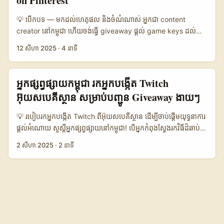
on Pinterest
practical script + outreach templates ដែលអ្នកអាចប្រើបាន
Kuaishou ពេញនិយមក្នុងអតិថិជនអាស៊ី និងផ្តោតលើការទស្សន៍
Monthly Active 1.200.000 1.000.000 900.000 📈
ភ្លាមៗ។ ប្លុកនេះផ្អែកលើការសង្កេតសង្គម, ឧទាហរណ៍ PK និង live
ត្រៀមទិញពីផ្ទាល់ (livestream commerce) ហើយដោយសារ AI និង
💡 បើក​បទ — មកដល់ហេតុផល និងចំណំណាស់ អ្នកជា content
Conversion 9% 12% 8% 💬 Avg Engagement 8% 15% 9% 💸
commerce ដែលផ្លាស់ប្ដូរទីផ្សារ (MOMO បានចាប់ផ្តើម Emoji PK; YY
ឧបករណ៍ផ្សព្វផ្សាយវាមាន engagement ល្អក្នុងដំណើរការក្លែងក្លាយ—
creator នៅ​កម្ពុជា ហើយចង់ធ្វើ giveaway ផ្តល់ game keys ដល់
Brand Fees Low Medium High 🌍 Regional Focus Argentina
បានប្រើ PK ក្នុង talent shows; និងព្រឹត្តិការណ៍ KamiSempoi នៅ
ដើម្បីសហការជាមួយម៉ាកកាណាដា អ្នកត្រូវរៀបចំប្លង់បបួលគ្នាឲ្យច្បាស់។ ...
audience របស់អ្នក? តាំងពីរៀបចំធម្មតា (activation) រហូតដល់
& LatAm Global Global / Visual តារាងខាងលើបង្ហាញភាពខុសគ្នា
12 សីហា 2025
·
4 នាទី
ម៉ាលេស៊ីបានធ្វើ PK ផ្ទាល់លើឆាក) — ឧទាហរណ៍ទាំងនេះបង្ហាញថាម៉ាក
negotiation ជាមួយម៉ាកពីទួรกី (Turkey) — វាអាចជាសកម្មភាព
ផ្ទាល់រវាង Josh, TikTok និង Instagram សម្រាប់គោលបំណង
ចូលចិត្ត format ដែលមានភាពចលនា, ចាប់អារម្មណ៍បានខ្លាំង និងមាន
ចាំបាច់មួយដែលធ្វើបាន ប្រសិនបើ​អ្នកដឹងចំណុចខ្លះៗ។ សំណួរដែលខ្លះៗឆាប់
outreach ទៅម៉ាកអន្តរជាតិ។ Josh គឺមានកំណត់អ្នកប្រើតំបន់
មាតិកាដែលអាច convert ដោយផ្ទាល់។ ដូច្នេះ​សម្រាប់អ្នកខ្មែរ, វិធីសាស្រ្ត
ឡើង៖ តើ Pinterest ប្រើសម្រាប់ទាក់ទងម៉ាកទួรกីបានល្អទេ? តើ
(Argentina/LatAm) ដូច្នេះវាជាកន្លែងល្អសម្រាប់ម៉ាកដែលចង់ផ្តោតលើទី
អ្នកផ្សព្វផ្សាយកម្ពុជា រកអ្នកបង្កើត Twitch
ដែលដើរអាំងជាមួយនឹងភាព local និងទំនុកចិត្តទៅលើ data ជាក់ស្តែងនឹង
ម៉ាកទួรกីពេញចិត្តប្តូរជាមួយ creators ខ្នាត​តូចពីកម្ពុជា? តើរបៀប pitch
ផ្សារជាក់លាក់; TikTok មាន conversion និង engagement ខ្ពស់
អ៊ុយសបេគីស្ថាន សម្រាប់បញ្ជូន Giveaway ងាយៗ
មានសក្តានុពលខ្លាំងជាងសារាផ្សព្វផ្សាយទូទៅ។ ...
ឲ្យទាក់ទាញ? អត្ថបទនេះស្តីពី tactical playbook ដែលអាចអនុវត្តបាន
ជាងគេ ប៉ុន្តែថ្លៃលំហូរមិនត្រឹមត្រូវសម្រាប់គ្រប់ប្រភេទបទពិសោធន៍;
— រួមបញ្ចូលការស្រាវជ្រាវលើទីផ្សារ, ขั้นตอนសរសេរ outreach, យុទ្ធ
Instagram មានលក្ខណៈ visual និង agency-driven ដូច្នេះម៉ាកធំៗ
💡 របៀបរកអ្នកបង្កើត Twitch ពីអ៊ុយសបេគីស្ថាន ដើម្បីចាប់ផ្តើមយុទ្ធនាការ
សាស្ត្រក្រៅបណ្តាញ ដូចជាការប្រើ Instagram/LinkedIn ជាកន្លែងវិល
ចូលចិត្តប្រើសម្រាប់ branding។ ជ្រើសរើស platform អាស្រ័យលើ
ផ្ដល់អំណោយ សួស្តីអ្នកផ្សព្វផ្សាយនៅកម្ពុជា! បើអ្នកកំពុងស្វែងរកវិធីដ៏ឆាប់
តម្រង់, ហើយមានឧទាហរណ៍ពេញលេញពីការប្រតិបត្តិ nyata ដែល
គោលដៅនិងខ្នាតនៃ giveaway របស់អ្នក។ ...
រហ័ស និងមានប្រសិទ្ធភាពក្នុងការស្វែងរកអ្នកបង្កើត Twitch ពីអ៊ុយសបេគី
2 សីហា 2025
·
2 នាទី
យើងយកពីសារៈសំខាន់ក្នុងសំណុំឯកសារ។ នៅចុងស្រាយ អ្នកនឹងមាន
ស្ថាន សម្រាប់ធ្វើយុទ្ធនាការផ្ដល់អំណោយ (giveaway campaigns) នោះ
checklist រៀបចំបុគ្គលិក (DM template, email template, prize
អត្ថបទនេះសម្រាប់អ្នក។ តាមរយៈការសង្កេត និងវិភាគព័ត៌មានថ្មីៗ យើង
structure, legal checklist) និង playbook ដាក់ឲ្យម៉ាកទួรกី«ពិបាក
បានរកឃើញថា ការរកអ្នកបង្កើតនៅតំបន់អ៊ុយសបេគីស្ថាន មិនត្រឹមតែជាគន្លឹះ
ច្រានចោល» — ដូច្នេះអ្នកអាចចាប់ម៉ោង​ដំបូង និងបង្កើត ROI សម្រាប់
សំខាន់សម្រាប់ការផ្សាយពាណិជ្ជកម្មលើ Twitch ប៉ុណ្ណោះទេ ប៉ុន្តែវាក៏ជាផ្លូវ
brand បានយ៉ាងច្បាស់។ ...
កាត់សំខាន់ក្នុងការចូលទៅក្នុងសហគមន៍និងទំនាក់ទំនងជាមួយអ្នកទស្សនា
តាមតំបន់នោះផងដែរ។ អ្វីដែលអ្នកត្រូវយល់ច្បាស់គឺ Twitch គឺជាវេទិកាដ៏
មានឥទ្ធិពលសម្រាប់មនុស្សជាច្រើន ដោយគេប្រើវាសម្រាប់បង្ហាញខ្លួនក្នុងការ