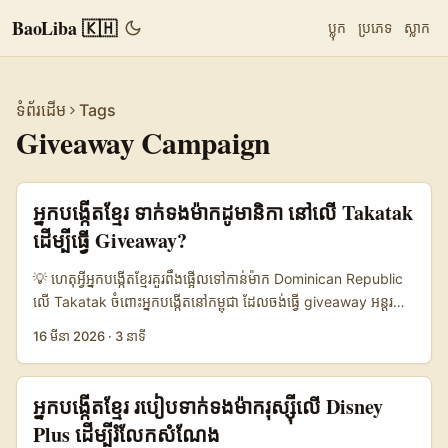
BaoLiba 🇰🇭
ប្លុក
ប្រភេទ
ស្លាក
ទំព័រដើម
Tags
Giveaway Campaign
អ្នក​បង្កើត​ខ្មែរ ទាក់ទងម៉ាកដូមានិកា នៅលើ Takatak
ដើម្បីធ្វើ Giveaway?
💡 ហេតុអ្វីអ្នកបង្កើត​ខ្មែរគួរពឹងផ្អើលទៅកាន់ម៉ាក Dominican Republic
លើ Takatak ចំពោះអ្នកបង្កើតនៅកម្ពុជា ដែលចង់ធ្វើ giveaway អន្តរជាតិ
បើសិនជាអ្នកទាក់ទងម៉ាកពី Dominican Republic (DR) តាម
16 មីនា 2026
·
3 នាទី
Takatak មានលទ្ធភាពធ្វើទីផ្សារលឿន—ព្រោះសហគ្រិនតំបន់ទាំងឡាយ
កំពុងស្វែងរក “shoppertainment” និង live-commerce ដើម្បីបើកទី
ផ្សារថ្មីៗ។ គំរូសកម្មភាពដូចជា មហោស្រពសហការណ៍ក្នុងវិឆ័យប្រជុំចែក
អ្នកបង្កើតខ្មែរ របៀបទាក់ទងម៉ាករុស្ស៊ីលើ Disney
សមាជិក និង live sales ដែល Department of International
Plus ដើម្បីរំលែកសំណែង
Trade Promotion (DITP) ប្រើជាកម្មវិធីជាមួយ HKTVmall សម្រាប់