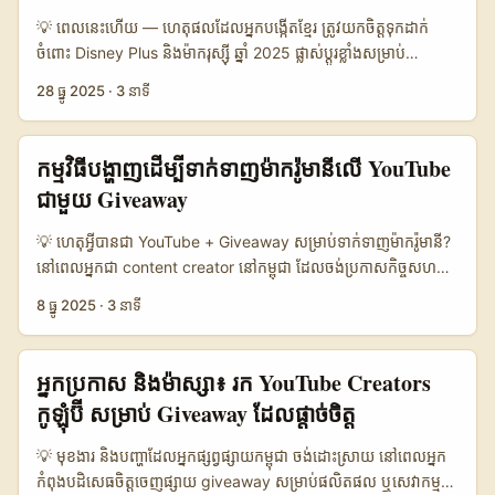
Thailand បង្ហាញថា influencer-led live commerce អាចជារបាយ
💡 ពេលនេះហើយ — ហេតុផលដែលអ្នកបង្កើតខ្មែរ ត្រូវយកចិត្តទុកដាក់
ការណ៍ចម្បងសំរាប់ចូលទីផ្សារ (ប្រយោជន៍ណែនាំពី DITP-HKTVmall
ចំពោះ Disney Plus និងម៉ាករុស្ស៊ី ឆ្នាំ 2025 ផ្លាស់ប្តូរខ្លាំងសម្រាប់
ករណីដែលបានចាត់តាំង)។ តើយើងចង់បាន collaboration ជាក់ស្ដែងលើ
streaming: Disney Plus កំពុងធ្វើឲ្យប្រព័ន្ធស្វែងរកល្អ និងបញ្ចូលមាតិកា
28 ធ្នូ 2025
·
3 នាទី
Takatak ដូចម្ដេច? អ្នកត្រូវចាប់ផ្តើមពី outreach that feels local,
នានាដូចជា Hulu និង Star+ សម្រាប់តំបន់ខ្លះៗ — ប្រែប្រួលនេះបើកទ្វារឱ្យ
practical និង measurable — មិនមែនសំណើសង្ខេបគ្មានចំណុចអនុវត្ត
ឱកាសសហការជាមួយម៉ាក និងម្ចាស់មាតិកា (អនុវត្តដោយការណែនាំពី
ទេ។ នៅក្នុងអត្ថបទនេះខ្ញុំនឹងបង្ហាញ tactic ម៉ូដែល outreach
ពិភពឌីជីថល ដូចដែលមាននៅក្នុងព័ត៌មានចុងឆ្នាំ)។ ការស្វែងរក “ធ្វើ
កម្មវិធីបង្ហាញដើម្បីទាក់ទាញម៉ាករ៉ូមានីលើ YouTube
message, channel preference, និង negotiation levers ដែល
giveaway ជាមួយម៉ាករុស្ស៊ីលើ Disney Plus” មានមូលដ្ឋានពីចំណង់
ជាមួយ Giveaway
បានមូលដ្ឋានលើ observables ពីផ្សព្វផ្សាយសាធារណះ និង trend
ចំណូលចិត្តមួយ: ម៉ាកចង់ស្តាប់អ្នករៀបចំជំនួបនឹងទស្សនិកជនថ្មី ហើយអ្នក
reports (សូមពិនិត្យការយោងទៅកាន់ TikTok Vietnam event និងការ
បង្កើតចង់បាន engagement និង growth។ ទោះបីជា Disney Plus
💡 ហេតុអ្វីបានជា YouTube + Giveaway សម្រាប់ទាក់ទាញម៉ាករ៉ូមានី?
សិក្សា influencer economy ដើម្បីជួយផ្តល់ context)។ ...
មិនមែនបណ្តាញផ្សព្វផ្សាយផ្ទាល់ម៉ាកទេ តែវាកើតឡើងថា មាតិកាដែល
នៅពេលអ្នកជា content creator នៅកម្ពុជា ដែលចង់ប្រកាសកិច្ចសហ
ស្ថិតលើវាជាកន្លែងដែលម៉ាកពាក់ព័ន្ធ—ជា sponsor, product
ប្រតិបត្តិជាមួយម៉ាកនៅរ៉ូមានី អ្នកកំពុងប្រឈមមុខនឹងបញ្ហាពិសេស: ភាព
8 ធ្នូ 2025
·
3 នាទី
placement ឬ partnership។ ចំនុចគន្លឹះ៖ ដើម្បីទាក់ទង “ម៉ាករុស្ស៊ី” អ្នក
ចម្ងាយវប្បធម៌, ភាសា, និងការជ្រើសរើស platform ដែលម៉ាកគិតថាអាច
ត្រូវដំណើរការបែបផ្ទាល់ (PR/agency), ការពិនិត្យប្រព័ន្ធច្បាប់ និងបុគ្គលិកា
ទាក់ទាញ ROI។ អ្នកមើល YouTube នៅរ៉ូមានី សំខាន់នៃការទំនង—មិន
ដែលចូលចិត្តភាសា។ ការយល់ដឹងពី message framing និង
ត្រឹមតែ views ទេ តែ watch-time និងការចូលរួម (comments,
អ្នកប្រកាស និងម៉ាស្សា៖ រក YouTube Creators
តម្រូវការហិរញ្ញវត្ថុ គឺជាចំណុចសំខាន់ — ប្រភពអត្ថបទបញ្ចាក់ពីការប្រើប្រាស់
shares) ជាដៃគូគុណភាពសម្រាប់ម៉ាក។ ទស្សនៈទីផ្សារ: TikTok ក៏កំពុងធ្វើ
កូឡុំប៊ី សម្រាប់ Giveaway ដែលផ្តាច់ចិត្ត
បច្ចេកវិទ្យាព័ត៌មានដើម្បីផ្លាស់ប្តូរមненийសង្គម (Politico ត្រូវបានរៀបរាប់
ការបង្កើនចលនា ពោលគឺម៉ាកច្រើនកំពុងលេងនៅលើ multi-platform
នៅក្នុងអត្ថបទយោង) — ហើយនេះបញ្ជាក់ថា ការទំនាក់ទំនងត្រូវមានភាព
strategies (ច្រើនដូចដែលបានរាយការណ៍ដោយ charentelibre_fr អំពី
💡 មុខងារ និងបញ្ហាដែលអ្នកផ្សព្វផ្សាយកម្ពុជា ចង់ដោះស្រាយ នៅពេលអ្នក
ច្បាស់ និងធានាសុវត្ថិភាពសហការណ៍។ ...
ការវិនិយោគរបស់ហាងក្នុង TikTok)។ ដូច្នេះ YouTube giveaway
កំពុងបដិសេធចិត្តចេញផ្សាយ giveaway សម្រាប់ផលិតផល ឬសេវាកម្ម