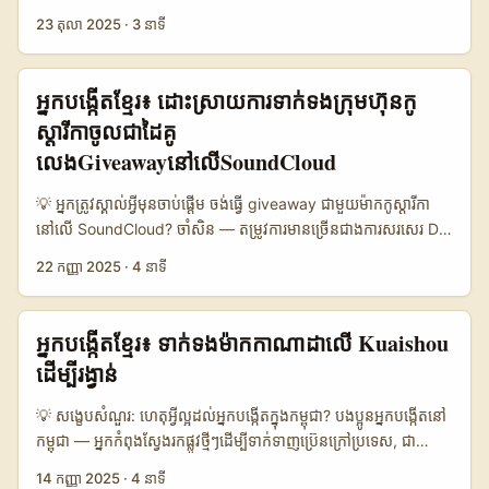
ត្រូវតែបង្កើនតម្លៃលើភាពទាក់ទាញដែលមិនអាចរកបានពីស្រុកផ្សេង—
នៅកម្ពុជា, ការរក YouTube creators ពី Colombia ធ្វើបានលំបាកជាង
23 តុលា 2025
·
3 នាទី
ឧទាហរណ៍ unboxing ពន្លឺ local, pair-up ជាមួយ micro-influencer
តែមួយ។ សំណួរលេខមួយគឺ: តើអ្នកគួរប្រើ macro-star ឬ micro-
រ៉ូមានី, និង prize localization (សម្រួលលុយ, shipping, language).
influencer? តើវិធីណាដែលធ្វើឲ្យ campaign របស់អ្នកមាន ROI ខ្ពស់
ទំនងស្វែងរកម៉ាក: ចាប់ផ្តើមពី brand categories ដែលសមស្រប—
បើអ្នកទទួលការចូលរួមពី creator មិនស្គាល់? អត្ថបទនេះបង្កើតពីការគ្រប់
អ្នកបង្កើតខ្មែរ៖ ដោះស្រាយការទាក់ទងក្រុមហ៊ុនកូ
beauty, food, gadgets, travel services ដែលត្រូវបានទទួលស្គាល់
គ្រងពហុ-ផ្នែក: ព័ត៌មានសាធារណៈពីសៀវភៅផ្សព្វផ្សាយ និងការពិចារណា
ស្ដារីកាចូលជាដៃគូ
នៅទ្វេភាគទាន Romania/EU។ បទពិសោធន៍ខាងក្រោមនឹងផ្តល់ road-
trending news, ផ្គុំជាមានដៃគូជាក់ស្តែងសម្រាប់អ្នកផ្សព្វផ្សាយកម្ពុជា។
map ឆ្លើយតបបញ្ហដ៏ជាក់ស្តែង។ ...
លេងGiveawayនៅលើSoundCloud
ចំណុចចម្បង: micro-influencers មិនចាំបាច់មានអ្នក follow ច្រើនទេ
ដើម្បីធ្វើឲ្យ giveaway ទទួលបាន engagement និង conversion —
💡 អ្នកត្រូវស្គាល់អ្វីមុនចាប់ផ្តើម ចង់ធ្វើ giveaway ជាមួយម៉ាកកូស្ដារីកា​
និយាយតាម Winnipeg Free Press reference ដែលពិចារណា
នៅលើ SoundCloud? ចាំសិន — តម្រូវការមានច្រើនជាងការសរសេរ DM
micro-influencers ជាជម្រើសប្រកួតប្រជែងសម្រាប់ brands ។ 📊
ដើម។ គោលបំណងរបស់អ្នក (reach, engagement, leads) ត្រូវ
Snapshot ទិន្នន័យ: ប្រៀបធៀប Option សម្រាប់ស្វែងរក Creators 📈
22 កញ្ញា 2025
·
4 នាទី
ច្បាស់។ ក្រុមហ៊ុនកូស្ដារីកា​ដែលលែងតែចាប់អារម្មណ៍ចំពោះការផ្សព្វផ្សាយតាម
🧩 Metric Option A Option B Option C 👥 Monthly Active
សម្លេង និងតម្លៃទីផ្សារ — ហើយជាអ្នកបង្កើតនៅកម្ពុជា អ្នកអាចប្រើភាពច្នៃ
250.000 85.000 450.000 📺 Avg Video Views 40.000
ប្រឌិតដើម្បីជំរុញកិច្ចសហការណ៍រវាងតំបន់។ នៅឆ្នាំ 2025 ទិដ្ឋភាពម៉ាកកំពុង
អ្នកបង្កើតខ្មែរ៖ ទាក់ទងម៉ាកកាណាដាលើ Kuaishou
6.500 80.000 💬 Engagement Rate 6.2% 9.8% 4.1% 💸
ផ្លាស់ប្តូរ: Business Insider បានរាយការណ៍ថាម៉ាកធំៗកំពុងចំណាយលើ
Avg Fee per Giveaway 1.200 USD 350 USD 4.500 USD
ដើម្បីរង្វាន់
content ដែលមានរឿងរ៉ាវ និង “stealth” ads (Business Insider,
តារាងខាងលើបង្ហាញ trade-off ចម្បង: Option A (ក្រុម creators
2025) — ន័យថាម៉ាកចង់មានរឿងនិងបទពិសោធន៍ ដែលអ្នកបង្កើតត្រូវតែ
អធិបតេយ្យ) មានទស្សនិកជន និង views ខ្ពស់, Option B (micro-
💡 សង្ខេបសំណួរ: ហេតុអ្វីល្អដល់អ្នកបង្កើតក្នុងកម្ពុជា? បងប្អូនអ្នកបង្កើតនៅ
ផ្គត់ផ្គង់។ ខណៈនេះ ក្រុមដឹកនាំទីផ្សារទេសចរណ៍ក៏ប្រើ targeted ads
influencers) ផ្តល់ engagement ល្អ និងថ្លៃសមរម្យ, Option C
កម្ពុជា — អ្នកកំពុងស្វែងរកផ្លូវថ្មីៗដើម្បីទាក់ទាញប៊្រេនក្រៅប្រទេស, ជា
ដោយ AI ដើម្បីជំរុញចំណូលចិត្ត (TravelAndTourWorld, 2025) — វា
(macro/star) ទទួលបាន audience ទូលំទូលាយ ប៉ុន្តែថ្លៃច្រើន។
ពិសេសម៉ាកពីកាណាដា? Kuaishou គឺជាច្រកប្លែកមួយ: ខ្លឹមសារវីដេអូខ្លី
14 កញ្ញា 2025
·
4 នាទី
មានអត្ថន័យថា ប្រសិនបើអ្នកបង្ហាញផ្ទាល់ពី customer journey និង
ជ្រើសរើសតាម KPI: brand-awareness → C/A, conversion ឬ