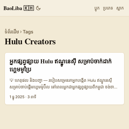
BaoLiba 🇰🇭
ប្លុក
ប្រភេទ
ស្លាក
ទំព័រដើម
Tags
Hulu Creators
អ្នកផ្សព្វផ្សាយ Hulu ឥណ្ឌូនេស៊ី សម្រាប់ចាក់ដាក់
ហ្គេមមូប្រៃ
💡 ហេតុផល និងបញ្ហា — របៀបសម្រេនរកអ្នកបង្កើត Hulu ឥណ្ឌូនេស៊ី
សម្រាប់ចាប់ផ្ដើមហ្គេមម៉ូប៊ីល នៅពេលអ្នកជាអ្នកផ្សព្វផ្សាយពីកម្ពុជា ចង់ចាក់
ដាក់ហ្គេមម៉ូប៊ីលនៅទីផ្សារ​អ៊ីុនដូនេស៊ី — អ្នកអាចច្រឡំថា «ពេញលេញ» =
1 ធ្នូ 2025
·
3 នាទី
“បោះផ្សាយនៅទូទាំងហ្វ្លាត់”។ តែក៏ពិតណាស់ថាឥណ្ឌូនេស៊ីមានសមត្ថភាពប្រើ
ប្រាស់មេឌៀខ្ពស់, កំណើន Mobile-first, និងសម័យនៃ creators ដែល
ចូលចិត្តកម្មវិធីវីដេអូរាយនិងស៊េរីខ្លី។ ដូច្នេះ Hulu-styled content
creators (អ្នកបង្កើតមាតិកាសម្រាប់ថ្មីៗលើ platform streaming ឬ
creators ដែលទទួលបន្ទុកការផ្សាយវីដេអូរបស់ streaming) គឺអាចជាផ្លូវ