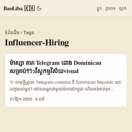
BaoLiba 🇰🇭
ប្លុក
ប្រភេទ
ស្លាក
ទំព័រដើម
Tags
Influencer-Hiring
ម៉ាស្សា តារា Telegram ដោង Dominican
សម្រាប់รีวิวវិស្វកម្មវិស័យvisual
💡 ហេតុអ្វីត្រូវរក Telegram creators ពី Dominican Republic ទល់
បញ្ហា​របស់អ្នក? នៅពេលអ្នកជាម្ចាស់ម៉ាកនៅកម្ពុជា ហើយចង់ចាត់ទុក
target ខ្សែទីផ្សារហ្ស៊ូមូវ Dominican Republic (ឬ Latino
21 វិច្ឆិកា 2025
·
4 នាទី
audience) រូបភាព visual reviews លើ Telegram អាចជាចម្លើយល្អ:
Telegram មាន community groups, channels និង creators
ដែលស្គាល់ local taste, គុណភាព visual, និងប្រវត្តិពាណិជ្ជកម្ម crypto
— ឧបមាដូច Blazpay កំពុងប្រើ Telegram ជាគន្លងផ្សព្វផ្សាយ
សាធារណៈ (t.me/blazpay) ហើយសហគមន៍ច្រើនរហូតដល់លាននាក់