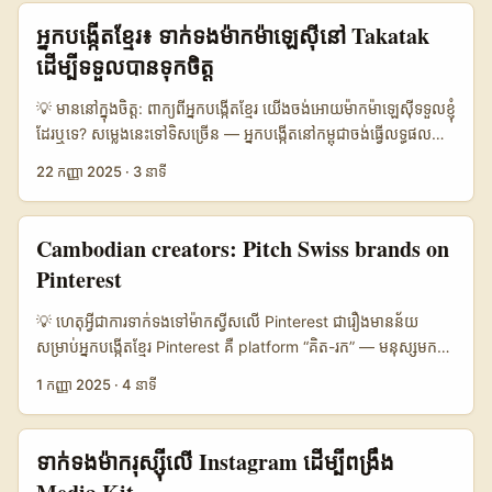
300.000 📈 Average Engagement 8% 5% 10% 🔗 Direct
marketing directors និង export managers នៅ Peru — ពួកគេ
អ្នកបង្កើតខ្មែរ៖ ទាក់ទងម៉ាកម៉ាឡេស៊ីនៅ Takatak
Lead Rate 4% 6% 3% 🛠️ Ease of Outreach Medium High
ប្រើ LinkedIn សម្រាប់ hunting partners និង PR opportunities។
ដើម្បីទទួលបានទុកចិត្ត
Low ⚠️ Platform Risk Medium Low High តារាងខាងលើបង្ហាញថា
បញ្ហាធំសម្រាប់អ្នកខ្មែរ? មិនដឹងថាត្រូវចាប់ពី đâu: រកម្ល៉ោះបុគ្គលណា, តើ
Reddit ជាទីផ្សារសម្រាប់ engagement niche ដែលអាចបង្កើត lead
message ត្រូវសរសេរយ៉ាងដូចម្តេច, និងរបៀបបញ្ចេញដំណើរពិនិត្យ
💡 មាននៅក្នុងចិត្ត: ពាក្យពីអ្នកបង្កើតខ្មែរ យើងចង់អោយម៉ាកម៉ាឡេស៊ីទទួលខ្ញុំ
នៅ 3–5% តែការទាក់ទងត្រូវការវិធីសាស្ត្រជាក់ស្តែង។ Telegram ប្រហែល
ផលិតផលឲ្យមាន credibility។ អត្ថបទនេះផ្តល់ roadmap ពេញលេញ៖
ដែរឬទេ? សម្លេងនេះទៅទិសច្រើន — អ្នកបង្កើតនៅកម្ពុជា​ចង់ធ្វើលទ្ធផល
ជា channel ផ្ទាល់ខ្លួនសម្រាប់ retention និង ជំនួយ conversion ប៉ុន្តែ
ពហុឧបករណ៍ស្គែន talks (LinkedIn + Reddit), templates
ជាមួយម៉ាកនៅម៉ាឡេស៊ី ហើយពេលហាងលក់​កំពុងចង់បាន ROI លើកម្រិត
YouTube មាន alcance ធំប៉ុន្តែ platform risk និង policy
22 កញ្ញា 2025
·
3 នាទី
outreach, និង strategy ដើម្បីបើកទ្វារសហការ។ 📊 Data Snapshot
តំបន់។ តែបញ្ហា៖ Takatak មិនមែនជាពីរប្រភេទ B2B ដើម្បីស្វែងរកម៉ាក
changes (យោងករណីការបិទ channel) អាចប៉ះពាល់បាន។ ...
Table Title 🧩 Metric Connection + Comment InMail / Paid
ផ្ទាល់ទេ — វា​ជាមេឌៀកម្រិតខ្ពស់សម្រាប់ដាក់មាតិកា។ អត្ថបទនេះរៀបរាប់ផ្លូវ
Content Seeding 👥 Monthly Active Targets 1.200 600
ការ និងថ្នាក់អនុវត្តសម្រាប់អ្នកបង្កើតខ្មែរ — ចាប់ពីការស្វែងរកម៉ាក
Cambodian creators: Pitch Swiss brands on
1.800 📈 Avg Response Rate 18% 12% 9% ⏱️ Time to
ម៉ាឡេស៊ីិតក្នុងបណ្តាញ របៀបធ្វើ DM ដែលងាយទទួលការឆ្លើយ តទៅរហូត
Pinterest
Reply 2–4 days 1–2 days 5–10 days 💰 Estimated Cost
ដល់​ការ​បង្ហាញទំនុកចិត្តទៅស្ពនស័រ (sponsor). យើងសាងសង់លើព្រឹត្ដិ
Free $30–$150 per InMail batch $0–$200 (ads) 🔒 Best
ការណ៍ឥលូវ — Visit Malaysia 2026 កំពុងជំរុញទេសចរណ៍ និងមាន
💡 ហេតុអ្វីជាការទាក់ទងទៅម៉ាកស្វីសលើ Pinterest ជារឿងមានន័យ​
Use Build trust / long term Targeted outreach Brand
កិច្ចសហប្រតិបត្តិភាពជាមួយ Scoot ដែលបញ្ជូនសារ: ម៉ាឡេស៊ីកំពុងចូលមក
សម្រាប់អ្នកបង្កើតខ្មែរ Pinterest គឺ platform “គិត-រក” — មនុស្សមក
awareness / PR តារាងនេះបង្ហាញ trade-offs រវាងការបង្កើតទំនាក់
ក្នុងជំនាន់ថ្មីនៃការផ្សព្វផ្សាយទេសចរណ៍ (Reference content)។ ន័យថា
ទីនេះ ដើម្បីរក idea, plan project និងធ្វើសម្រេចចិត្តទិញ។ ការ
ទំនងបឋម (connection+comment), ការបញ្ចូន InMail បង់ប្រាក់, និង
1 កញ្ញា 2025
·
4 នាទី
ម៉ាកទេសចរណ៍, ហូទែល, និងដំណើរកំសាន្តនឹងមានថវិកាពហុមាឌសម្រាប់
សិក្សาที่បានផ្តល់ជំហាននៅក្នុង materials យើងបានឃើញថា មនុស្សដែល
content seeding ។ សម្រាប់ creators ខ្មែរ ដែលចាប់ផ្តើម — ផ្នែក
ការផ្សព្វផ្សាយ — វាជាឱកាសសម្រាប់អ្នកបង្កើតគូលដៅតំបន់។ កាលនេះ
ប្រើ Pinterest ស្មើធ្វើការស្រាវជ្រាវយ៉ាងស្ទើរតែច្បាស់ និងនៅដល់ការ
connection និង comment ផ្ដល់ response rate ខ្ពស់ជាង ក៏ដោយគឺ
យើង’ll បង្ហាញពីជំហានជាក់លាក់ + ឧទាហរណ៍ DM + ស្នើសុំដែលបង្កើត
ត្រៀមទិញ (reference content) — នេះបើកទ្វារ opportunity ដល់
តម្លៃទាប។ InMail ឆ្លើយបានលឿន ប៉ុន្តែមានការចំណាយ និងតម្រូវការ
ទាក់ទងម៉ាករុស្ស៊ីលើ Instagram ដើម្បីពង្រឹង
ទុកចិត្ត។ 📊 សន្លឹកទិន្នន័យ: ជម្រើសបណ្តាញ និងផលិតភាព 🧩 Metric
ម៉ាកស្វីសដែលចង់បានបំរែបំរួលក្នុងตลาดยุโรปឬអន្តរជាតិ។ សម្រាប់អ្នក
ប្រកបដោយ precision។ Content seeding ល្អសម្រាប់កសាង brand
Malaysia Tourism Brands Regional D2C Brands Local