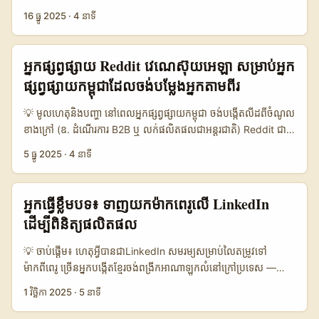
ចំនុចមូលដ្ឋានគឺ៖ បង្ហាញកំរិតជំនាញលើ Pinterest, បង្កើត portfolio
review beauty and skincare products” គោលដៅចម្បងគឺទាយថា
16 ធ្នូ 2025
·
4 នាទី
ពិសេសសម្រាប់ម៉ាកនៅ Pakistan, និងយល់ពី trend local និង
—អ្នកចង់ទទួលបានសេ​ម​ផលិតផលសម្រាប់ពិនិត្យ និងបង្កើត content
seasonal triggers (Black Friday/Flash sales/collection
ដែលមានភាពទាក់ទាញ និងអាចជួយកើន follower។ សារៈសំខាន់
drops) ដែលម៉ាកប្រើ influencer-led pushes ដូច Nykaa និង
បច្ចេកទេសមួយគឺ ម៉ាក់កូរ៉េជាច្រើនលក់តាម Amazon (ជាពិសេសតាម
អ្នកផ្សព្វផ្សាយ Reddit វេណេស៊ុយអេឡា សម្រាប់អ្នក
Tira។ ក្រុមហ៊ុនធំៗក៏កំពុងផ្លាស់ប្តូរទៅជា owned social commerce
Amazon Global Selling ឬ seller pages) តែខ្លះគ្រប់គ្រងពាណិជ្ជកម្ម
ផ្សព្វផ្សាយកម្ពុជាដែលចង់បម្លែងអ្នកតាមពីរ
— ទំនាក់ទំនងមិនគ្រាន់តែ DM តែម្តងទេ; វាប្លាស់ទៅជា pitch មាន data-
រហូតទាក់ទាញបណ្តាញពិភពលោកតាម celebrity reviews ឬ
backed, creative formats, និង CTA ដែលច្បាស់។ ...
influencer placements — អ្នកឃើញពីករណី APR ដែលបានទទួលកេរ្តិ៍
💡 មូលហេតុនិងបញ្ហា នៅពេលអ្នកផ្សព្វផ្សាយកម្ពុជា ចង់បង្កើត​លីដពីចំណូល
ឈ្មោះក្រៅប្រទេសដោយពេល Kylie Jenner និង Hailey Bieber ថ្លែង
ខាងក្រៅ (ឧ. ដំណើរការ B2B ឬ លក់ផលិតផលជាអន្ដរជាតិ) Reddit ជា​
ពិនិត្យ (យោងពី reference content)។ ក្នុងបរិបទខ្មែរ អ្នកបង្កើតមានលទ្ធ
បណ្តាញ​ដែលមានសង្គម niche ហើយ user engagement ក្រអមខ្លាំង
5 ធ្នូ 2025
·
4 នាទី
ភាពចូលរួមបែបមានគំនិត និងវៃឆ្លាត ដើម្បីទាក់ទង និងដាក់ទោចពាណិជ្ជកម្ម
— ប៉ុន្តែរក “creators” ពីប្រទេសបដិដោយដាក់ចិត្តថ្លៃ មិនមែនងាយទេ។
ជាមួយម៉ាកទាំងនេះ។ នៅក្នុងអត្ថបទនេះ ខ្ញុំចែកជំហានអនុវត្តច្បាស់ — ពីការ
ករណីថ្មីៗពីព័ត៌មានបំណុលបណ្តាញសារព័ត៌មាន និង​ករណី YouTube ដែល
ស្រាវជ្រាវផ្ទាល់ខ្លួន ដល់ស្គែល outreach (DM, email, Amazon seller
បានលាក់ឬអប់រំ មួយចំនួន បង្ហាញថា creators នៅ Latin America ជា
អ្នកធ្វើខ្លឹមបទ៖ ទាញយកម៉ាកពេរូលើ LinkedIn
contact), ទិដ្ឋភាពនៃ content formats ដែលម៉ាកកូរ៉េចូលចិត្ត (short-
ច្រើនបានផ្លាស់ប្ដូរកាន់ Telegram ឬ platforms ផ្សេងៗ (យោងពី
ដើម្បីពិនិត្យផលិតផល
form video, unboxing, clinical claim tests) និងវិធានការផ្នែកធ្វើ
Reference Content និងព័ត៌មាន​នៅក្នុង News Pool)។ អ្នកផ្សព្វផ្សាយ
ឲ្យមានការជឿទុកចិត្ត (metrics, media kit) — បែបដែលអ្នកនៅកម្ពុជា
កម្ពុជាត្រូវដឹងរបៀបស្គាល់, ទាក់ទង, និងបម្លែង engagement Reddit
💡 ចាប់ផ្តើម៖ ហេតុអ្វីបានជាLinkedIn សមរម្យសម្រាប់លៃតម្រូវទៅ
អាចចូលរួមបានពេលនេះ។ ...
ទៅជាគណនីគាំទ្រ និងលីដ ដែលអាចប្រើសម្រាប់ conversion ទៅជា
ម៉ាកពីពេរូ ច្រើនអ្នកបង្កើតខ្មែរ​ចង់ពង្រីកអាណាឡូកលំនៅក្រៅប្រទេស —
lead ឬការលក់។ 📊 Data Snapshot Table — ការប្រមូលទិន្នន័យ
ហើយPeru កំពុងមានម៉ាក lifestyle, food tech និង FMCG ថ្មីៗដែល
1 វិច្ឆិកា 2025
·
5 នាទី
តាម Platform Comparison 🧩 Metric Reddit (VZ Creators)
រាល់ខែមានផលិតផលថ្មីៗដាក់លក់។ LinkedIn ជាផ្លូវការល្អសម្រាប់ទាក់ទង
Telegram YouTube 👥 Monthly Active 250.000 120.000
ទៅផ្នែក B2B/retail decision-makers ដូចជា founders,