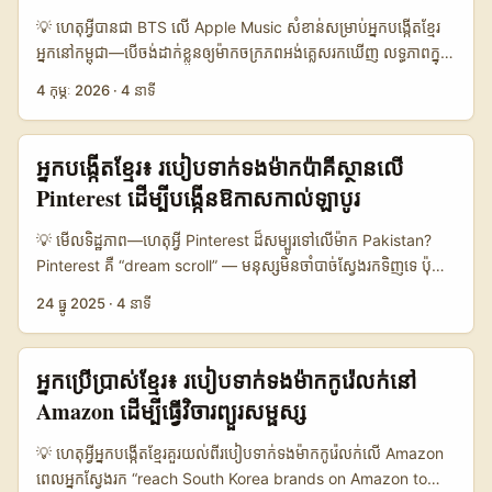
news reports) — នេះផ្តល់កំហែងដ៏ល្អសម្រាប់អ្នកបង្កើតក្នុង APAC
💡 ហេតុអ្វីបានជា BTS លើ Apple Music សំខាន់សម្រាប់អ្នកបង្កើតខ្មែរ
ដើម្បីស្វែងរកកិច្ចសហការណ៍អន្ដរជាតិ។ អត្ថបទនេះនឹងផ្តល់ផែនការ​ជាក់លាក់
អ្នកនៅកម្ពុជា—បើចង់ដាក់ខ្លួនឲ្យម៉ាកចក្រភពអង់គ្លេសរកឃើញ លទ្ធភាពក្នុង
(message templates, negotiation tips, localized pitch) និង
ការថត behind-the-scenes (BTS) សម្រាប់ campaign ឬ
4 កុម្ភៈ 2026
·
4 នាទី
ផែនទីឆ្លងដែន​ដើម្បីទាក់ទងម៉ាក​អៀរឡង់​លើ Takatak សម្រាប់រាយការណ៍​
content ពិភពលោកសព្វថ្ងៃគឺច្រើន។ Apple Music មិនត្រឹមតែជាសេវា
វេទិកា​សិក្សា។ 📊 សេចក្តីសង្ខេប​ទិន្នន័យ (Data Snapshot) 🧩 Metric
ស្ត្រីមទេសន៍ចម្រៀងទេ — វានៅជាច្រកចេញដ៏មានឥទ្ធិពលសម្រាប់ playlist
Option A Option B Option C 👥 Monthly Active 1.200.000
features, artist collaborations, និង branded content ដែល
អ្នកបង្កើតខ្មែរ៖ របៀបទាក់ទងម៉ាកប៉ាគីស្ថានលើ
800.000 1.000.000 📈 Conversion 12% 8% 9% 💬 Avg
អាចបើកផ្លូវឲ្យអ្នកបង្កើត​ខ្មែរ ទទួលបាន exposure និងតម្លៃពាណិជ្ជកម្ម។
Pinterest ដើម្បីបង្កើនឱកាសកាល់ឡាបូរ
Response Time 48h 72h 36h 💸 Avg Budget per Collab
បញ្ហាគន្លង៖ ម៉ាក UK និង labels ដាក់ចំណូលខ្ពស់លើ brand safety,
€1.000 €250 €500 តារាងខាងលើប្រៀបធៀបជម្រើស outreach:
legal clearances, និង quality control — អ្នកបង្កើតត្រូវតែនៅតែ
💡 មើលទិដ្ឋភាព—ហេតុអ្វី Pinterest ដ៏សម្បូរទៅលើម៉ាក Pakistan?
Option A = direct brand pitching កំពូល, Option B =
មើលឲ្យច្បាស់ពី process, metrics, និង local storytelling ដើម្បីឈ្នះ
Pinterest គឺ “dream scroll” — មនុស្សមិនចាំបាច់ស្វែងរកទិញទេ ប៉ុន្តែ
agencies/local partners, Option C = platform-sponsored
ការជ្រើសរើស។ ខណៈពេលដែល Creator Economy កំពុងធំ (ហើយមាន
ពួកគេចាប់អារម្មណ៍ពីភាពច្នៃប្រឌិត និងកាតាឡុកដែលអាចបម្លែងទៅការ​ទិញ
(Takatak/Taka). ការវាយតម្លៃបង្ហាញ Option A មាន conversion
24 ធ្នូ 2025
·
4 នាទី
ភាពឆាប់រីកតាមរបាយការណ៍ openpr កាលពី 2026), ឱកាសសម្រាប់
បាន។ តាមការសង្កេតពីកម្មវិធីពាណិជ្ជកម្មពិភពលោក — Marriott និងក្រុម
ខ្ពស់បើអ្នកមាន portfolio ត្រួតពិនិត្យបាន, ខណៈ Option C មានពេល
content ដែលមានកំរិតខ្ពស់ និង culturally smart នៅពេលនេះគឺ
ហ៊ុនរាយបានប្រើ Pinterest ដើម្បីផ្លាស់ប្តូរជំនួយចេតនា inspiration →
ឆ្លើយតិចបំផុត ប៉ុន្តែទាមទារជាមួយលក្ខខណ្ឌផ្នែក platform។ ...
ស្គាល់ថាអាចფឹកក្បាលបាន។ (source: openpr) ...
purchase។ ករណី Nykaa និង Tira ដែលយើងយល់ពី Reference
អ្នកប្រើប្រាស់ខ្មែរ៖ របៀបទាក់ទងម៉ាកកូរ៉េលក់នៅ
Content បង្ហាញថា ម៉ាកអាចប្រើ influencer formats (GRWM,
Amazon ដើម្បីធ្វើវិចារ​ព្យួរ​សម្ផស្ស
unboxing, quick-hit reels) ដើម្បីដាក់កាដោយផ្នែកនៃ sale
moments និង impulse buying។ សម្រាប់អ្នកបង្កើតនៅកម្ពុជា ដែលចង់
💡 ហេតុអ្វីអ្នកបង្កើតខ្មែរ​គួរយល់ពីរបៀបទាក់ទងម៉ាកកូរ៉េលក់លើ Amazon
ទាក់ទងម៉ាកពី Pakistan (fashion, beauty, home décor, FMCG),
ពេលអ្នកស្វែងរក “reach South Korea brands on Amazon to