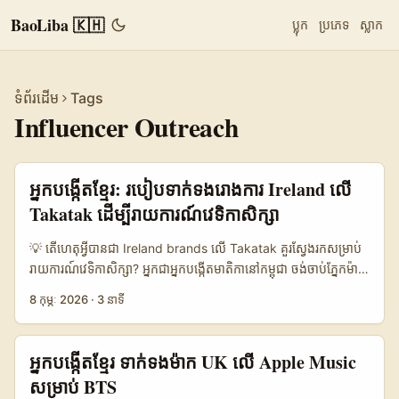
BaoLiba 🇰🇭
ប្លុក
ប្រភេទ
ស្លាក
ទំព័រដើម
Tags
Influencer Outreach
អ្នកបង្កើតខ្មែរ: របៀបទាក់ទង​រោងការ Ireland លើ
Takatak ដើម្បី​រាយការណ៍វេទិកា​សិក្សា
💡 តើហេតុអ្វីបានជា Ireland brands លើ Takatak គួរស្វែងរកសម្រាប់
រាយការណ៍​វេទិកា​សិក្សា? អ្នកជាអ្នកបង្កើតមាតិកា​នៅកម្ពុជា ចង់ចាប់ភ្នែកម៉ាក
ជាតិ​អៀរឡង់ (Ireland) ដើម្បីឲ្យពួកគេ​ផ្តល់ឱកាសសាកល្បង និង
8 កុម្ភៈ 2026
·
3 នាទី
ចែករំលែកមតិលើ​វេទិកា​សិក្សា (learning platforms)។ ដំណើរការ​នេះ
មិនមែនត្រឹមតែសារទៅ marcar តម្លៃនោះទេ — វាជាការរចនា pitch មាន
តម្លៃ, បង្ហាញ evidence ផ្ទាល់ខ្លួន, និងដោះស្រាយ pain-point របស់ម៉ាក
អ្នកបង្កើតខ្មែរ ទាក់ទងម៉ាក UK លើ Apple Music
ខ្លួន។ នៅឆ្នាំ 2026 មានសញ្ញា​ថា Taka និង​ Takatak កំពុងពង្រីកសេវា
សម្រាប់ BTS
កម្ម grassroots និងផ្តល់អត្ថប្រយោជន៍​ដល់​ក្លឹប និងម៉ាក (openpr,