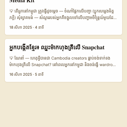
Media Kit
បង្កើតនៅកម្ពុជា ភាពងាយស្រួលនៃការធ្វើជាគំរូ visual និងការសម្តែងការប្រើ
recognition មុនទាក់ទងផ្ទាល់។ ...
Cambodian Creators 👥 Monthly Active (estimate)
ប្រាស់ផលិតផល (use-cases) នៅលើ Pinterest ជួយធ្វើឲ្យម៉ាកមើល
💡 តើអ្នកនៅកម្ពុជា ត្រូវធ្វើដូចម្តេច — ចំណាំផ្អែកលើបញ្ហា (ប្លុកសម្លេងមិត្ត
1.500.000 900.000 120.000 📈 Engagement Rate (video)
ឃើញថាអ្នកអាចជាជំនួយដឹកនាំការទិញបាន។ កាន់តែមានសារៈសំខាន់:
ភក្តិ) សុំស្វាគមន៍ — សំណួររបស់អ្នកគឺចង្អុលទៅលើបញ្ហាអចិន្រ្តៃយ៍មួយដែល
9% 7% 11% 💰 Avg. Campaign Budget USD 5.000+ USD
Pinterest កំពុងធ្វើ investment នៅ Zurich (Pinterest) — ន័យថា
ខ្ញុំឃើញញឹកញាប់៖ អ្នកបង្កើតខ្មែរ ចង់ដាក់សំណង់តំណាងចូលក្នុង media
1.000–3.000 USD 200–800 🤝 Likelihood to Sponsor
18 សីហា 2025
·
4 នាទី
platform កើនលើសមត្ថភាព machine learning និង discovery,
kit ដើម្បីបង្ហាញថាអ្នកមានសហការណ៍ជាក់ស្ដែងជាមួយម៉ាកអន្តរជាតិ —
Regional Creator High Medium Low–Medium តារាងបង្ហាញថា
ដែលស្រួលសម្រាប់ content ដែល optimized សម្រាប់ search និង
ហើយ “ម៉ាករុស្ស៊ី” ជា niche មួយដែលមើលទៅមានភាពទាក់ទាញ ដោយ
ម៉ាកទេសចរណ៍ម៉ាឡេស៊ី និងម៉ាកតំបន់មានថវិកាប្រកបដោយសក្តានុពល
shopping។ នៅក្នុងអត្ថបទនេះ ខ្ញុំจะแชร์ tactic រឹងៗ ដែលអ្នកអាចប្រើ
មានផលិតផលសកល និងថ្លៃសមរម្យ។ បញ្ហាគឺៈ តើយ៉ាងដូចម្តេចដើម្បី
សម្រាប់ការសហការ — ប៉ុន្តែអ្នកបង្កើតខ្មែរត្រូវតែបង្ហាញ Engagement
អ្នកបង្កើតខ្មែរ៖ ឈ្នះម៉ាកហុងគ្រីលើ Snapchat
បានពេល reach ម៉ាកស្វីសលើ Pinterest — ពីការស្រាវជ្រាវអ្នកទស្សនា
ទាក់ទងពួកគេលើ Instagram ឲ្យបានច្បាស់ថាអ្នកមិនមែនសំណាងចាញ់ៗ
ខ្ពស់ និងករណីសិក្សាផ្ទាល់ខ្លួន (case study) ដើម្បីភ្ជាប់ទៅថវិកានោះ។ ...
Swiss-style, ចង្អុលជំហាន pitch, រហូតទៅកាន់កន្លែងដឹងថាត្រូវផ្ដល់
ទេ — ត្រូវមានផែនការ ការសរសេរដែលសម និងទំនុកចិត្តដែលអាចប្រើក្នុង
💡 ណែនាំ — ហេតុអ្វីបានជា​ Cambodia creators ធ្លាប់ចង់ទាក់ទង
ករណី ROI យ៉ាងដូចម្តេច។ ខ្ញុំសន្ទនាមួយៗដើម្បីជួយអ្នកចាប់ផ្តើម និងឈាន
media kit? ខាងក្រោមខ្ញុំនឹងបង្ហាញ tactic ដែលអាចអនុវត្តបានពីប្រើ
ម៉ាកហុងគ្រីលើ Snapchat? នៅពេលអ្នកនៅកម្ពុជា និងចង់ធ្វើ wardrobe
ដល់ “top brand” ទាំងអស់។ ...
DM ស្វ័យប្រវត្តិ ទៅកាន់ការដោះស្រាយពាណិជ្ជកម្មតាមអ៊ីមែល និង
haul សម្រាប់ម៉ាកនៅហុងគ្រី—there’s a real opportunity. ភាពលឿន
16 សីហា 2025
·
5 នាទី
ភ្នាក់ងារសហគ្រាស។ ខ្ញុំនៅទីនេះដើម្បីផ្ដល់ផែនការអនឡាញ ដែល
នៃការលេចធ្លាយមុខម្ហូបម៉ាក អារ៉ា និងតុល្យភាពរបស់ TikTok/Instagram
គ្របដណ្តប់ពី copy មួយបីទៅតំណចងក្រង ផលិតពីការសង្កេត online និង
បានផ្លាស់ប្តូរទិដ្ឋភាព influencer marketing — ហើយ Snapchat
ការគ្រប់គ្រងចំណេះដឹងនៃទីផ្សាររុស្ស៊ី (កុំភ្លេចមើល footprint របស់ម៉ាកមុន
កំពុងតែតែលេចឡើងជាជម្រើសសម្រាប់ content បានឆាប់អ្រូម និងអត្រាជា
— ឧទាហរណ៍ lsm.lv មាន Instagram/YouTube/TikTok/LinkedIn
មួយខ្លឹមសារ “authentic”។ យោងពីការប្រកាសឧទាហរណ៍ក្រុមហ៊ុន
footprint ដែលល្អសម្រាប់សិក្សាឧទាហរណ៍)។ 📊 ឧទាហរណ៍ទិន្នន័យ
Snapchat ដែលបានយក Snaps ពិតពី local users ទៅបង្ហាញនៅលើ
សង្ខេប (Platform comparison: Outreach routes) 🧩 Metric
អាកាសធាតុ (reference content) និងបានសហការជាមួយ Worth
Direct DM PR / Agency Local Partner / Distributor 👥
Your While អាច ជួយយល់ថា ម៉ាកនៅរុស្ស៊ី/អឺរ៉ុបអាមេរិកានិយម content
Monthly Active 12.000 4.500 9.000 📈 Conversion 6%
ដែល “authentic” និងបែបមិត្តមួយ។ នេះគឺពេលល្អសម្រាប់អ្នកបង្កើតកម្ពុជា