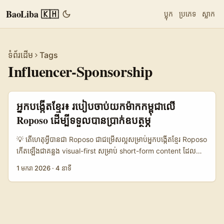
BaoLiba 🇰🇭
ប្លុក
ប្រភេទ
ស្លាក
ទំព័រដើម
Tags
Influencer-Sponsorship
អ្នកបង្កើតខ្មែរ៖ របៀបចាប់យកម៉ាកកម្ពុជា​លើ
Roposo ដើម្បីទទួលបានប្រាក់ឧបត្ថម្ភ
💡 តើហេតុអ្វីបានជា Roposo ជាជម្រើសល្អសម្រាប់អ្នកបង្កើតខ្មែរ Roposo
កើតឡើងជាគន្លង visual-first សម្រាប់ short-form content ដែលមាន
audience និងស្ទីល creative ច្បាស់ — វាផ្តោតទៅលើ trends,
1 មករា 2026
·
4 នាទី
music-led clips និង product showcases។ សម្រាប់អ្នកបង្កើតនៅ
កម្ពុជា, ចំណុចសំខាន់គឺ៖ ម៉ាកកម្ពុជាកំពុងស្វះស្វែងរក content ដែលចង
ក្រងរវាង heritage និង modern experience — ដូចដែលបង្ហាញនៅ
ក្នុងការផ្សព្វផ្សាយទេសចរណ៍ (Boosting Cambodia’s Tourism
Impact Through Authentic Experiences) ដែលពិពណ៍នាពីភាព