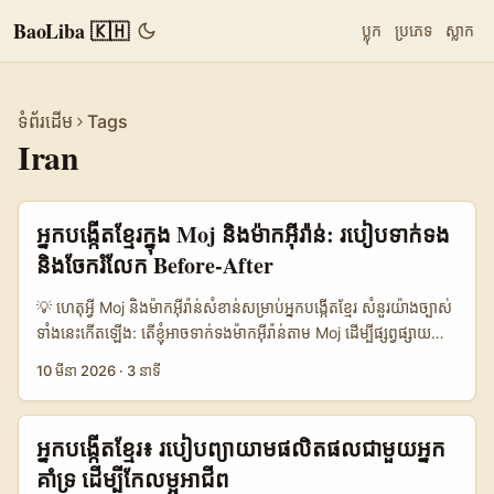
BaoLiba 🇰🇭
ប្លុក
ប្រភេទ
ស្លាក
ទំព័រដើម
Tags
Iran
អ្នកបង្កើតខ្មែរក្នុង Moj និងម៉ាកអ៊ីរ៉ាន់: របៀបទាក់ទង
និងចែករំលែក Before-After
💡 ហេតុអ្វី Moj និងម៉ាកអ៊ីរ៉ាន់សំខាន់សម្រាប់អ្នកបង្កើតខ្មែរ សំនួរយ៉ាងច្បាស់
ទាំងនេះកើតឡើង: តើខ្ញុំអាចទាក់ទងម៉ាកអ៊ីរ៉ាន់តាម Moj ដើម្បីផ្សព្វផ្សាយ
before-and-after បានយ៉ាងសុវត្ថិភាព? តើល្បឿន អាជីព និងភាពច្បាស់
10 មីនា 2026
·
3 នាទី
លាស់អ្វីខ្លះដែលម៉ាកចង់បាន? អ្នកបង្កើតនៅកម្ពុជា—ពិសេសអ្នកធ្វើ
content សម្រស់ ប្រូដាក់ថែរក្សាស្បែក ឬតុបតែងដាក់ខ្លួន—អាចបន្ថែម
ប្រាក់ចំណូល និងទាក់ទាញអូដ្យេនថ្មីបារម្ភតិចតួច បើធ្វើ outreach យ៉ាង
អ្នកបង្កើតខ្មែរ៖ របៀបព្យាយាមផលិតផលជាមួយអ្នក
ឆ្លាត។ ព័ត៌មានថ្មីៗបង្ហាញថា ecosystem កំពុងផ្លាស់ប្ដូរទៅរក
គាំទ្រ ដើម្បីកែលម្អអាជីព
measurable influencer marketing និង AI-enabled campaign