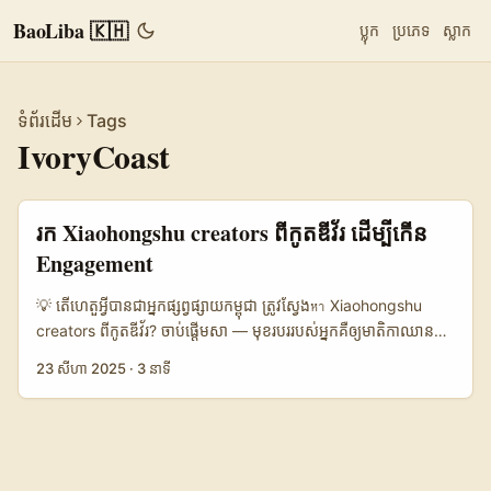
BaoLiba 🇰🇭
ប្លុក
ប្រភេទ
ស្លាក
ទំព័រដើម
Tags
IvoryCoast
រក Xiaohongshu creators ពីកូតឌីវ័រ ដើម្បីកើន
Engagement
💡 តើហេតួអ្វីបានជាអ្នកផ្សព្វផ្សាយកម្ពុជា ត្រូវស្វែងหา Xiaohongshu
creators ពីកូតឌីវ័រ? ចាប់ផ្តើមសា — មុខរបររបស់អ្នកគឺឲ្យមាតិកាឈាន
ដល់ភ្នាក់ងារចិន ពេលដែលយើងនិយាយអំពី Xiaohongshu (小红书) កុំ
23 សីហា 2025
·
3 នាទី
ភ្លេចថាវា​មិនមែនត្រឹមតែគេហទំព័រពិសារ​ៗទេ។ ជាផ្លាស់ប្តូរ អ្នកប្រើប្រាស់ជា
ច្រើនប្រើវាដើម្បីស្វែងរកគន្លឹះទេសចរណ៍, ផលិតផល, និងពិធីប្រពៃណី —
ហើយដោយសារតែវាមានប្រើប្រាស់ប្រចាំខែលើស 300 លាននាក់, វាផ្តល់
ឱកាសធំសម្រាប់ម៉ាកដែលចង់ចូលទៅកាន់គោលដៅខុសៗគ្នា (ប្រភព:
Tourism Malaysia)។ ហើយឥឡូវនេះ ចម្លើយបែបសាមញ្ញ — មាន​