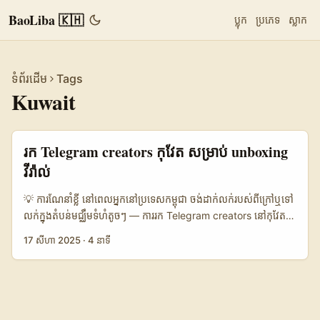
BaoLiba 🇰🇭
ប្លុក
ប្រភេទ
ស្លាក
ទំព័រដើម
Tags
Kuwait
រក Telegram creators កុវែត សម្រាប់ unboxing
វីរ៉ាល់
💡 ការណែនាំខ្លី នៅពេលអ្នកនៅប្រទេសកម្ពុជា ចង់ដាក់លក់របស់ពីក្រៅឬទៅ
លក់ក្នុងតំបន់មជ្ឈឹមទំហំតូចៗ — ការរក Telegram creators នៅកុវែត
ដើម្បីបើកយុទ្ធនាការ unboxing វីរ៉ាល់ អាចជាជម្រើសដែលមានប្រយោជន៍។
17 សីហា 2025
·
4 នាទី
មនុស្សនៅ Kuwait ពេញចិត្តចូលរួមក្នុងក្រុម Telegram សម្រាប់ deals,
tech reviews, និងក្រុម niche ជាច្រើន។ តែចម្លើយមិនសាមញ្ញទេ —
មានកត្តាជាច្រើនដែលត្រូវគិត៖ ទំហំសាធារណៈ, វិធីសាស្រ្តការរកឃើញ, ភាព
សុវត្ថិភាពនិងតម្លៃទូក, និងវិធានការបង់ប្រាក់។ អត្ថបទនេះម៉ាស៊ីនបង្ហាញពី
ជំហានជាក់លាក់ (ពីការស្រាវជ្រាវដើម → រកអ្នកបង្កើត → ការទំនាក់ទំនង →