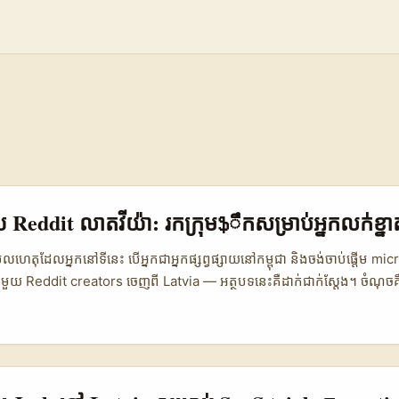
សាយ Reddit លាតវីយ៉ា: រកក្រុមֆឹកសម្រាប់អ្នកលក់ខ្ន
មូលហេតុដែលអ្នកនៅទីនេះ បើអ្នកជាអ្នកផ្សព្វផ្សាយនៅកម្ពុជា និងចង់ចាប់ផ្តើម m
ាមួយ Reddit creators ចេញពី Latvia — អត្ថបទនេះគឺដាក់ជាក់ស្តែង។ ចំណុចគ
ok ទោះបីមាន community ច្រើនក៏ដោយ — វាស្វ័យប្រវត្តិធ្វើការជាមួយ ps
ការរុករកយ៉ាងប្រុងប្រយ័ត្ន។ យើងនឹងបង្ហាញវិធីស្រាវជ្រាវអ្នកបង្កើតនិងក្រុម su
reach សាមញ្ញសម្រាប់ nano/micro creators, របៀបកំណត់ KPI ងាយស្រួល,
លអ្នកអាចជួប។ ខណៈដែលយើងប្រើឧទាហរណ៍ពីការធ្វើការសំរាប់ Facebook Cre
engagement rates អន្តរជាតិ ដើម្បីផ្គូផ្គងជាមួយ context ស្រុក Latvia និង