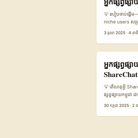
អ្នកផ្សព្វផ
Reddit। 📊 ទិដ្ឋ
Instagram (com
💡 របៀបចាប់ផ្តើម—
12% 6–10%* 3.6
niche users សម្រ
niche authority
ហ្នឹង។ Josh (pla
3 តុលា 2025
·
4 នាទ
Medium–High តារ
ពួកគេមាន audie
ដែលមានប្រតិបត្តិ
អ្នកចាំបាច់ចង់សា
engagement ខ្ពស់
creators នៅ Latv
ជម្រើសល្អសម្រាប់ 
បន្ថែម។ ...
អ្នកផ្សព្វផ្
ShareChat
💡 តើហេតុអ្វី Sha
ផ្សព្វផ្សាយកម្ពុ
ច្រើន។ ការចាប់ផ្ត
30 កក្កដា 2025
·
2 ន
ផ្សារនៅអឺរ៉ុប ហើយក
ផ្សារ និងអ្នកផ្សព្
បង្កើតការចូលរួមមិ
challenge គឺជាវិធ