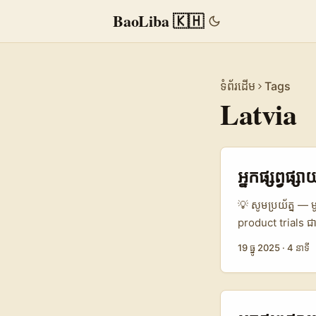
BaoLiba 🇰🇭
ទំព័រដើម
Tags
Latvia
អ្នកផ្សព្វផ្
💡 សូមប្រយ័ត្ន — 
product trials ជ
Instagram ឬ TikT
19 ធ្នូ 2025
·
4 នាទី
accounts ដែលទាមទារ
Latvia, របៀប out
បញ្ហាជាក់ស្តែងដែ
API និងការសិក្សា 