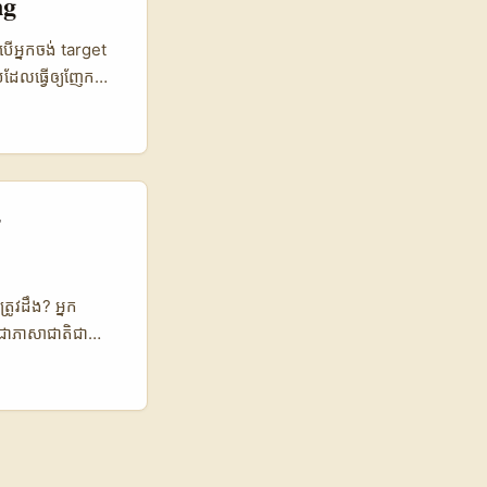
ng
ddit Creators
ngagement 5–
បើអ្នកចង់ target
nymous／high
បដែលធ្វើឲ្យញែក
(sample+fee)
al creators —
្រុម creators
 ads ទូទៅ។ ពេល
it អាចមាន
ion ជាមួយ local
 ដែលធ្វើឲ្យវាជា
 creative tests
់
រូវដឹង? អ្នក
ាជាភាសាជាតិជា
hat កំពុងពង្រីកទី
ល។ សម្រាប់អ្នកទី
់ឱកាសនេះដើម្បី
 Hashtag
ាពទាក់ទាញ និងទទួល