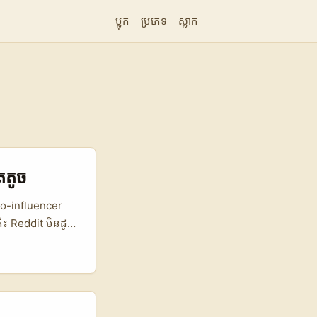
ប្លុក
ប្រភេទ
ស្លាក
ាតតូច
icro-influencer
ឺ៖ Reddit មិនដូច
eudonymous
breddit ពាក់ព័ន្ធ
 និងចម្លើយទៅនឹង
ator Discovery
ទិដ្ឋភាពអនុលោមតាម