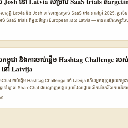
្សាយ Josh នៅ Latvia សម្រាប់ SaaS trials តargeti
ភាពទិន្នន័យ (Data Snapshot) 🧩 Metric Subreddit Latvia Latvian Re
parison) 👥 Monthly Active 120.000 ~6.000 1.200.000 📈 Avg E
ហេតុអ្វី Latvia និង Josh ទាក់ទាញសម្រាប់ SaaS trials នៅឆ្នាំ 2025, ប្រសិន
9% (nano avg) 🧾 Trust Signal high community votes pseudo
ាប់ SaaS trials ពីមួយទីផ្សារ European របស់ Latvia — មានករណីសម្បូរបែ
 profile identity ⚖️ Campaign Cost Low (organic) Low–Medium 
tform short-video) កំពុងទទួល traction ក្នុងសហគមន៍ local និង region
ី
ាងខាងលើបង្ហាញភាពខុសគ្នារវាង community-level reach (Subreddit), ក
nce ដែលទទួលយក recommendations និង hands-on demos បានល្អជាង
ការពាក់ព័ន្ធ Latvia, និង Instagram ជាការប្រៀបធៀប។ លទ្ធផលបង្ហាញថា Redd
កល្បង product-market-fit សម្រាប់ niche B2B ឬ B2C tools, collaborat
ជាពិសេសក្នុង niche threads ទោះបីជា reach តិចជាង Instagram ក៏ដោយ —
ia អាចបង្កើន trial signups និង qualitative feedback ដែលខ្លាំងជាង A/B
micro-influencer trials មានថវិកាតិច។ ...
សាយកម្ពុជា និងការចាប់ផ្តើម Hashtag Challenge របស
 នៅ Latvija
reChat ចាប់ផ្តើម Hashtag Challenge នៅ Latvija ហើយអ្នកផ្សព្វផ្សាយកម្ពុជាត្
ជា ជាទូទៅស្គាល់ ShareChat ជាបណ្តាញសង្គមមួយដែលផ្តោតលើការចែករំលែកមាតិក
ើម hashtag challenge ថ្មីរបស់ ShareChat នៅ Latvija គឺជាសញ្ញាថា ShareC
ាទី
ំពុងបង្កើតឱកាសថ្មីសម្រាប់ម៉ាក និងអ្នកបង្កើតមាតិកាដែលចង់ចូលរួមក្នុងទីផ្សារសក
វផ្សាយនៅកម្ពុជា ការស្គាល់ពី hashtag challenge នេះមានន័យថា អ្នកអាចប្រើប្រាស
នត្រឹមតែជាតំបន់របស់ខ្លួនទេ ប៉ុន្តែរួមបញ្ចូលជាមួយសហគមន៍អន្ដរជាតិបានផងដែរ។
ីដ៏មានប្រសិទ្ធភាពក្នុងការបង្កើតការចូលរួមពីអ្នកប្រើប្រាស់ហើយជួយឱ្យម៉ាកមានភ