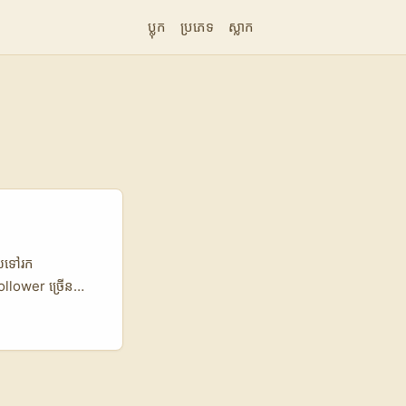
ប្លុក
ប្រភេទ
ស្លាក
ូលទៅរក
ollower ច្រើន
 ថ្មីៗ មិនដដែលៗ
ិនសូវឈ្នះដោយ ad
ះហើយជាមូលហេតុដែល
ove” ជាមួយ
តែលក់ “moment”