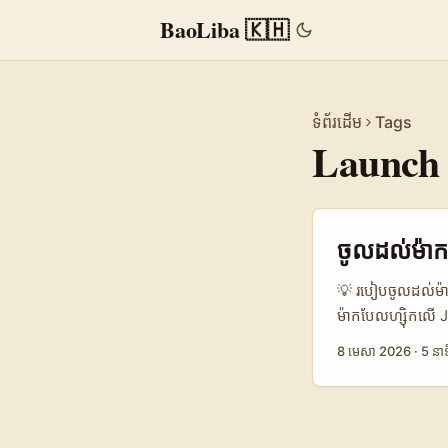
BaoLiba 🇰🇭
ទំព័រដើម
Tags
Launch
ចូលដល់ម៉ាកប
💡 របៀបចូលដល់ម៉ា
ម៉ាកបែលហ្ស៊ិកលើ 
ប៉ុណ្ណា” ទេ។ អ្វី
8 មេសា 2026
·
5 នាទ
ទេ? ហើយអ្នកអាចធ្វ
ក្រាស់ៗទេ។ ទីផ្ស
យើងឃើញ campaign
Ayesha Khan ពេល