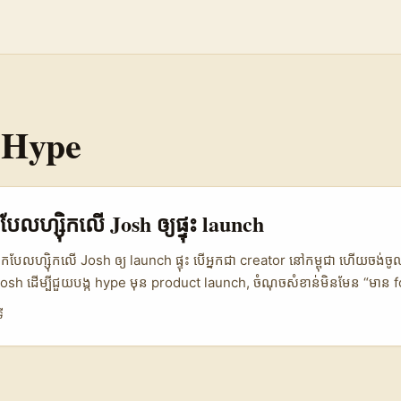
 Hype
ែលហ្ស៊ិកលើ Josh ឲ្យផ្ទុះ launch
កបែលហ្ស៊ិកលើ Josh ឲ្យ launch ផ្ទុះ បើអ្នកជា creator នៅកម្ពុជា ហើយចង់ច
Josh ដើម្បីជួយបង្ក hype មុន product launch, ចំណុចសំខាន់មិនមែន “មាន f
ដែលម៉ាកចង់ឃើញពិតៗគឺ៖ អ្នកយល់ audience ទេ? អ្នកអាចធ្វើឲ្យ launch មាន feel
ី
ើឲ្យមនុស្សចង់ share មែនទែនទេ? ការផ្សព្វផ្សាយ product launch សព្វថ្ងៃ ម
ារកំពុងទៅរក content ដែលមាន vibe, មាន culture, មាន fan energy។ នេ
 ដូចជា The Belgian Waffle Co បង្កើត “Waffletine’s – For Every L
ថ្ងៃ Valentine’s 11th ដល់ 14th Feb — វាមិនមែនលក់តែផលិតផលទេ ប៉ុន្