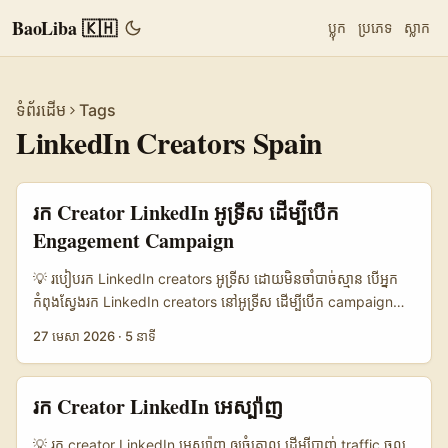
BaoLiba 🇰🇭
ប្លុក
ប្រភេទ
ស្លាក
ទំព័រដើម
Tags
LinkedIn Creators Spain
រក Creator LinkedIn អូទ្រីស ដើម្បីបើក
Engagement Campaign
💡 របៀបរក LinkedIn creators អូទ្រីស ដោយមិនចាំបាច់ស្មាន បើអ្នក
កំពុងស្វែងរក LinkedIn creators នៅអូទ្រីស ដើម្បីបើក campaign
ដែលវាស់ដោយ engagement មែនៗ — មិនមែនរត់តាម follower
27 មេសា 2026
·
5 នាទី
ដាច់ៗទេ — អ្នកកំពុងសួរចំចំណុចត្រឹមត្រូវហើយ។ ឥឡូវនេះ creator
marketing មិនមែនលេងតែបង្ហោះស្អាតៗទេ; វាលេងទៅលើ trust,
consistency, និងការឆ្លើយតបពី audience។ គន្លឹះគឺ៖ នៅលើ
រក Creator LinkedIn អេស្ប៉ាញ
LinkedIn មនុស្សមិនមកមើល “ស្រស់ស្អាត” ជាចម្បងទេ តែគេមករក “អ្វី
ដែលមានតម្លៃ”។ ដូច្នេះ creator នៅអូទ្រីស ដែលសមស្របសម្រាប់
💡 រក creator LinkedIn អេស្ប៉ាញ ឲ្យចំគោល ដើម្បីបាញ់ traffic ចូល