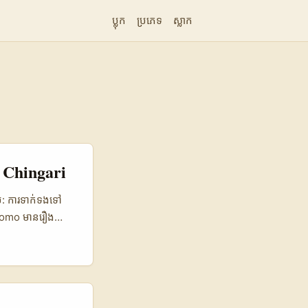
ប្លុក
ប្រភេទ
ស្លាក
្ត Chingari
ប: ការទាក់ទងទៅ
promo មានរឿង
art-ups) ហើយ
ទេសចរណ៍,
ហានមិនមែនត្រឹម
zed, និង ផ្តល់ KPI
e report trends