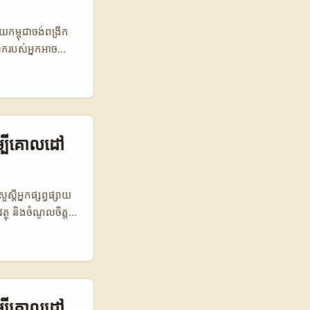
..
ម្ពុជាចង់ពង្រីក
ាក​របស់អ្នកអាច
្ណោះទេ — វាជាការ
ិងការយកចិត្តទុក
លមានគុណភាព និង
ផលិតផល (product
ាញពី៖ - ពិភាក្សាអំពី
ើម្បីគោលដៅ
embourg; - តារាង
ាប់ “បញ្ជាក់
ព្វផ្សាយក្នុង
តីអ្នកផ្សព្វផ្សាយ
ដោយប្រើការក្រោយ
ត្ថុ និងចំណូលចិត្ត
urg [MENAFN], និង
ម្រាប់អ្នក!
ប់អ្នក។ ...
វីដេអូខ្លី។ ទោះបីជា
uencers នៅតំបន់
ួយៗមានអ្នកគាំទ្រដែល
នងនិងអតិថិជនទេ
ើម្បីគោលដៅ