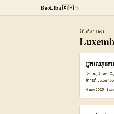
BaoLiba 🇰🇭
ទំព័រដើម
Tags
Luxemb
អ្នកឈ្មោះតារ
💡 ហេតុអ្វីគួរយក
ម៉ាកនៅ Luxembour
ដាច់ខាតពិសេស។ L
4 តុលា 2025
·
3 នាទ
អតិថិជននៅអឺរ៉ុប
shoppers luxury
បង្ហាញទេ វាជារៀបច
សងខាង។ អត្ថបទនេះ