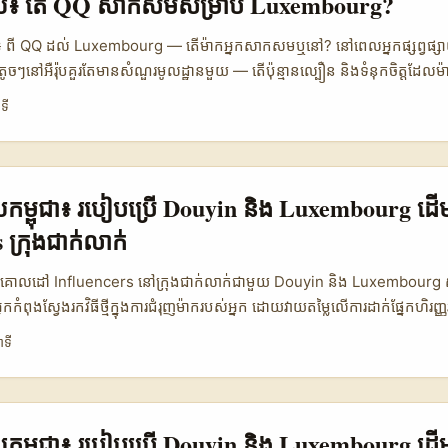
ផ្សាយ៖ តើ QQ សាកសមសម្រាប់ Luxembourg?
ovation), និង practical outreach scripts ដែលអ្នកអាចប្រើបានពហុទ្វារ។ .
 ពី QQ ដល់ Luxembourg — តើម៉ាកអ្នកសាកសម​ឬនៅ? នៅពេលអ្នកផ្សព្វផ្សាយក
តូចៗនៅអឺរ៉ុបគួរតែមានសំណួរមូលដ្ឋានមួយ — តើប៉ុន្មានល្បឿន និងទំនុកចិត្តដែលម៉
ម្រាប់ខ្សែសង្វាក់ “QQ → Luxembourg” វិបត្តិមិនមែនត្រឹមតែបច្ចេកទេសប៉ុណ
ទី
ង្គម, និងតម្រូវការដែលមិនសឹងមាននៅលើទីផ្សារ ។ បន្តពីបទពិសោធន៍ចុងក្រោយៗ ន
ណ៍ទូទៅ — ឧទាហរណ៍ ប្រជាជនគាំទ្រម៉ាក “Hong Kong” មានគំនិតថាផលិតផ
ី Reference Content) — សញ្ញានេះធ្វើឱ្យមានវាលសំខាន់សម្រាប់ការបញ្ជាក់
ងការធ្វើទីផ្សារចូលទៅក្នុងសហគមន៍ចិនអន្តរជាតិនៅអឺរ៉ុប។ ក្នុងអត្ថបទនេះ ខ្ញុំនឹងបង្ហ
្សាយកម្ពុជា៖ របៀបប្រើ Douyin និង Luxembourg ដ
ចជាចំណុចចាប់ផ្ដើមសម្រាប់ម៉ាកចិនឬម៉ាកដែលមានគោលដៅភាសាចិនក្នុង Lux
 ក្រុងជាក់លាក់
ប្រៀបធៀបរវាង QQ និងច្រើនឆានែលផ្សព្វផ្សាយផ្សេងទៀត; - យុទ្ធសាស្ត្រពិសេសសម្រ
លបានការទុកចិត្តពីអ្នកប្រើនៅ Luxembourg; - សំណួរញឹកញាប់ និងចំពោះអ្នកផ្ស
ុងការគោលដៅ Influencers នៅក្រុងជាក់លាក់ជាមួយ Douyin និង Luxembourg សួស្
្នកចាកើតបានជោគជ័យដោយសុវត្ថិភាព។ ខ្ញុំសរសេររឿងនេះនៅថ្ងៃទី 10 សីហា 2025 
្នកកំពុងស្វែងរកវិធីថ្មីក្នុងការជំរុញម៉ាករបស់អ្នក ដោយវាយតម្លៃលើការដាក់ផ្នែកហិរញ្ញវ
្តិការណ៍ថ្មីៗ (ឧ. ការចេញលក់ presale របស់ Bitcoin Swift ក្នុង Luxembo
ំបន់ពិសេសណាមួយ ដូចជា Luxembourg ក៏ដូចជាក្រុងជាក់លាក់ផ្សេងៗ អត្ថបទនេះស
ាទី
marketing ទំនើប [techbullion]) ដើម្បីផ្គាប់បទពិសោធន៍អនឡាញជាក់ស្តែងសម្រា
ោជាវេទិកាដ៏មានប្រសិទ្ធភាពបំផុតសម្រាប់ការបង្កើតការលក់និងការផ្សព្វផ្សាយមាតិកា
របស់ប្រជាជននៅ Luxembourg និងកម្ពុជាខុសគ្នា ក៏ដោយ ការប្រើប្រាស់ infl
្យម៉ាករបស់អ្នកដំណើរការលឿនជាងមុន។ ហេតុអ្វី? ព្រោះ influencers ក្នុងក្រុងម
នុងតំបន់នោះដោយផ្ទាល់។ ការចូលរួមជាមួយពួកគេ មិនត្រឹមតែជួយបង្កើនការទំនាក់ទំ
្សាយកម្ពុជា៖ របៀបប្រើ Douyin និង Luxembourg ដ