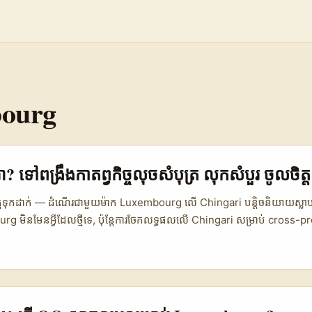
ourg
ា? ទៅពង្រឹងកាតព្វកិច្ចលុចសំបុត្រ លុកសំបួរ ចូលចិត
ចិត្តទុកដាក់ — ដំណើរជាមួយម៉ាក Luxembourg លើ Chingari បន្តិចនិយាយស្លា
g មិនមែនអ្វីដែលថ្មីទេ, ប៉ុន្តែការចែកលទ្ធផលលើ Chingari សម្រាប់ cross-
uxembourg មានម៉ាកធម្មជាតិសំខាន់ៗ (luxury, sustainable goods, st
ី
ចំណូលខ្ពស់ — នេះបើកឱកាសសម្រាប់ content ដែល target audience ជាអ្នក
 និង B2B buyers។ នៅកម្ពុជា ពេលអ្នកសាកល្បងស្នាក់នៅលើ Chingari — ជំ
ំបែប strategic: ចាប់ផ្តើមពីការយល់ដឹងពីម៉ាក Luxembourg, បង្ហាញគំរូ locali
ប្រើចំណេះដឹងលើគន្លងផ្សព្វផ្សាយ, ទិន្នន្យ័យទីផ្សារ (យោងពី Globenewswir