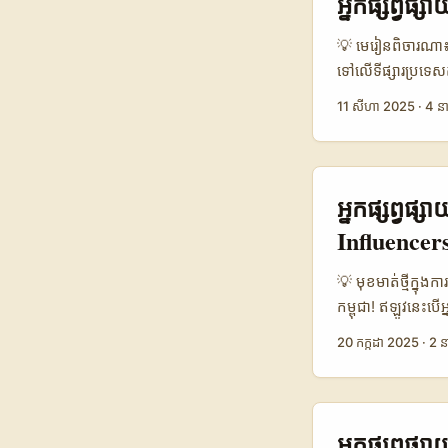
អ្នកផ្សព្វ
លើ luxury និង inn
💡 មេរៀនពិចារណា៖
ទៅលើទីផ្សារប្រទេស
ទទួលបាននៅទីនោះ? ស
11 សីហា 2025
·
4 នា
វិភាគភាសា, ក្លឹបស
ដាក់ពីงานរាយការ
សុវត្ថិភាព (យោងព
suitability) នៅក្នុ
អ្នកផ្សព្វផ
ហេតុផលដែល QQ អា
Influencers
ទិន្នន័យបង្ហាញភាព
ភាពសមស្រប” និងទទួ
💡 មុខមាត់ថ្មីក្ន
កម្ពុជា — ដើម្បីអ
កម្ពុជា! ឥឡូវនេះបើអ
ពិចារណាពីរោងព្រឹត
អ្នកប្រើប្រាស់នៅត
20 កក្កដា 2025
·
2 ន
ទំរង់ influencer 
Douyin កំពុងលេចធ្ល
ជាតិសាសន៍និងភាសា
ជាក់លាក់ក៏អាចធ្វើឲ
ជាអ្នកប្រើប្រាស់ក្
អ្នកផ្សព្វផ