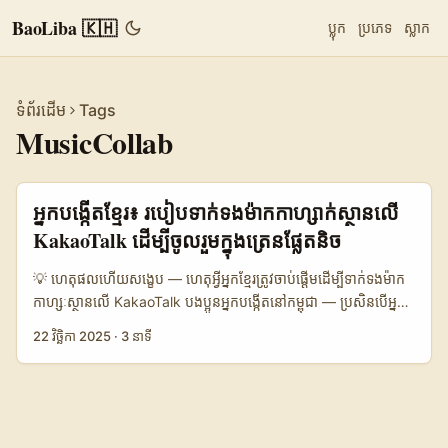
BaoLiba 🇰🇭
ប្លុក
ប្រភេទ
ស្លាក
ទំព័រដើម
Tags
MusicCollab
អ្នកបង្កើតខ្មែរ៖ របៀបទាក់ទងម៉ាកកាហ្សាក់ស្ថានលើ
KakaoTalk ដើម្បីចូលរួមក្នុងត្រេនផ្លែតនិច
💡 ហេតុផលហើយសង្ខេប — ហេតុអ្វីអ្នកខ្មែរ​ត្រូវចាប់ផ្តើមដើម្បីទាក់ទងម៉ាក
កាហ្សៈស្ថានលើ KakaoTalk បងប្អូនអ្នកបង្កើតនៅកម្ពុជា — ប្រសិនបើអ្នក
ចង់ចូលចិត្តចែកចាយតន្ត្រីខ្លឹមសារ និងចាប់យកត្រេនខ្លាំងនៅ មជ្ឈិមអាស៊ី
22 វិច្ឆិកា 2025
·
3 នាទី
you should consider Kazakhstan as a partner market.
Kaspi.kz មានប្រតិបត្តិការស៊ីវិលច្រើន (30 លានអ្នកប្រើសង្ឃឹម) ហើយ
Wildberries ក៏ជាអ្នកផ្គត់ផ្គង់ចម្រាស់ចម្រាស់ក្នុងតំបន់នេះ (ទំនិញនាំចេញ
ខ្លាំង) — ទិន្នន័យទាំងនេះបង្ហាញថាម៉ាកនៅអចានកាហ្សាក់ស្ថានកំពុងធ្វើអ្វីៗ
តាម e‑commerce និង trending content។ បញ្ហាសំខាន់៖ ម៉ាក