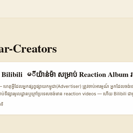
r-Creators
 Bilibili မីយ៉ាន់ម៉ា សម្រាប់ Reaction Album
តុអ្វីដែលអ្នកផ្សព្វផ្សាយកម្ពុជា​(Advertiser) ត្រូវចាប់អារម្មណ៍ អ្នកដែលចង់ប
ាប់ទីផ្សារមូលដ្ឋានឬក្រៅប្រទេសចង់មាន reaction videos — ហើយ Bilibili ជ
ty reaction ច្រើនអាចជាកន្លែងទទួលបាន buzz ដែលមាន quality។ តាម 
ាទី
 នៅក្នុង news pool, Bilibili ត្រូវបានពិពណ៌នาว่า ជា video communit
on យុវវ័យ ហើយមាន feature ដូចជា bullet-chatting សម្រាប់ engagement (
 សម្រាប់ advertiser កម្ពុជាដែលចង់ target មីយ៉ាន់ម៉ា — នរណាម្នាក់ប្រហ
ibili មីយ៉ាន់ម៉ាដល់កម្រិតប៉ុណ្ណា? តើធ្វើដូចម្តេចដើម្បីរក ពួកគេ? ហើយក្បាលដើម្