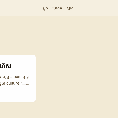
ប្លុក
ប្រភេទ
ស្លាក
 រហ័ស
ោះពុម្ព album ឬធ្វើ
ាមួយ culture “二
company profile
y មួយដែលពិសេស
ប្រភព: Bilibili
ែលជាសួរ៖ “តើពួក
បីទទួលបាន