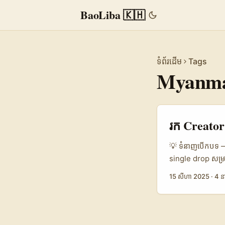
BaoLiba 🇰🇭
ទំព័រដើម
Tags
Myanma
រក Creator
💡 ទំនាញបើកបទ — ហេ
single drop សម្រ
次元” និង communi
15 សីហា 2025
·
4 ន
ក៏ដូចជា coverage
សម្រាប់ generati
company profile)។
ម៉ែមាន creator Bil