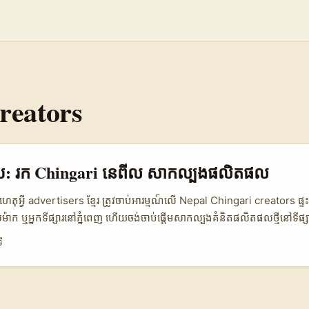
reators
ផ្សាយ: រក Chingari នេពីល សាកល្បងផលិតផល
 ហេតុអ្វី advertisers ខ្មែរ ត្រូវចាប់អារម្មណ៍លើ Nepal Chingari creators ផ្ទះ
ស់ម៉ាក ឬអ្នកទីផ្សារ​នៅភ្នំពេញ ហើយចង់ចាប់ផ្តើមសាកល្បងគំនិតផលិតផលថ្មីនៅទីផ្
pal — Chingari គឺជាជម្រើសដែលគួរឱ្យចាប់អារម្មណ៍។ នៅឆ្នាំ 2025 ការចែកចា
ី
្នាតតូច (short-form) កំពុងធ្វើឲ្យ micro-influencers មាន engagement ខ្
ក្សាសម្រួល: តើធ្វើដូចម្តេចដើម្បីស្វែងរក creator ត្រឹមត្រូវនៅ Nepal, តេស្ដ
ា campaign នឹងទទួលការសហការ និងដល់ target users ពិតប្រាកដ? អត្ថបទនេ
នសមត្ថភាព success និងកាត់បន្ថយការលំបាក cross-border — លេងសាមញ្ញ បែ