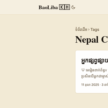
BaoLiba 🇰🇭
ទំព័រដើម
Tags
Nepal C
អ្នកផ្សព្វ
💡 មេរៀនពាក់ព័ន្ធ៖
ប្រសិនបើអ្នកជាម្ចា
diaspora ដូចជា Ne
11 តុលា 2025
·
3 នាទ
apps របស់ប្រាក់ខ
នេះ។ សំណួរដែលអ្នករ
និងព្រមទាំងធានាថ
អនុវត្ត ដែលបង្កើ