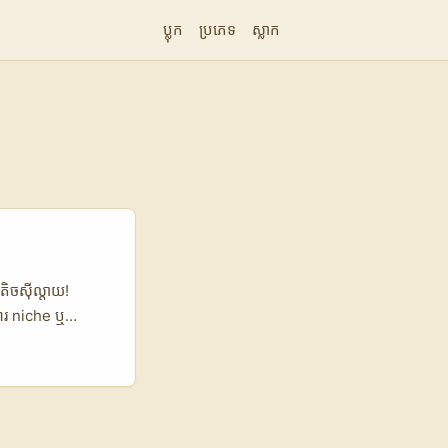
ប្លុក
ប្រភេទ
ស្លាក
តិចស៊ីល្ដាយ!
សារ niche ឬ
យវីដេអូខ្លីនៅលើ
ពស់ជាងដែលក្រៅ
 MVP ឬ concept,
ះផ្តល់ផែនការ
បទាំងអនុវត្តបាន