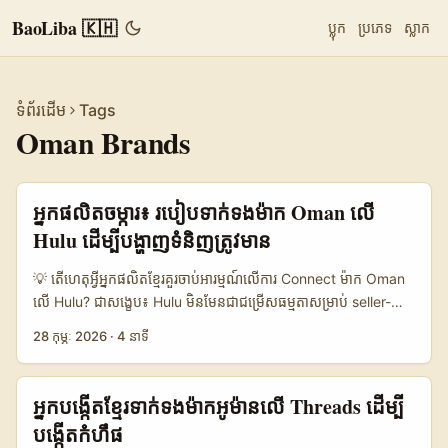
BaoLiba 🇰🇭
ប្លុក
ប្រភេទ
ស្លាក
ទំព័រដើម
Tags
Oman Brands
អ្នកផលិតចម្ការ៖ របៀបទាក់ទងម៉ាក Oman លើ
Hulu ដើម្បីបង្ហាញទំនិញត្រូវមាន
💡 តើហេតុអ្វីអ្នកផលិតខ្មែរ​គួរចាប់អារម្មណ៍លើការ Connect ម៉ាក Oman
លើ Hulu? ជាសង្ខេប៖ Hulu មិនមែនជាជម្រើសធម្មតាសម្រាប់ seller-
facing ads ទេ, តែវា​មានពន្លឺខ្លាំងសម្រាប់ storytelling និង product
28 កុម្ភៈ 2026
·
4 នាទី
placement ដែលអាចជួយម៉ាក Oman ចូលទៅក្នុងឈុតភ្នែក
ទស្សនិកជនអន្ដរជាតិ — គឺចំពោះ expatriates និង viewers ចង់ស្គាល់
lifestyle Middle East។ សម្រាប់អ្នកផលិតនៅកម្ពុជា៖ ផ្អែកលើករណី
អ្នកបង្កើតខ្មែរទាក់ទងម៉ាកអូម៉ានលើ Threads ដើម្បី
Mohamed Laibu (អ្នកវ្លក់ Oman) និងទំនាក់ទំនងសហគមន៍របស់គាត់,
បង្កើតកំហឹផ
មានបច្ចុប្បន្នភាពនៃ social selling និង creator trust ដែល