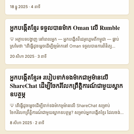
បញ្ចប់កិច្ចសន្យា ស្របពេលយកចិត្តទុកដាក់​ចំពោះ trend ចិន (exp
habits) ជាមួយអ្នកតាម followers របស់អ្នក — ជាអ្នក​ខ្មែរ មានកន្លែងល្អ
🔒 Professional record Low Medium High តារាងបង្ហាញថា
18 ធ្នូ 2025
·
4 នាទី
experiential travel) ដែល Oman កំពុង push ជាផ្នែកនៃ​ស្ត្រាតេជី
សម្រាប់ចាប់ភ្នែកម៉ាកចម្លង: ទៅឲ្យម៉ាក​នៅ Oman ដែលកំពុងស្វែងរក
Threads ល្អសម្រាប់ ធ្វើការទាក់ទាញរំភើប និងទាក់ទាញ attention ទាន់
របស់ពួកគេ (យោងពី partnership ការផ្សព្វផ្សាយ និង Dragon Trail)។
insertion ទៅក្នុងទីផ្សារបណ្តាញជនជាតិផ្សេង។ Healthish គឺជា
ពេល​វេលា, ប៉ុន្តែមុខងារ DM នៅ Instagram ទទួលបាន reply rate ខ្ពស់
📊 សេចក្តីរឹតតែងទិន្នន័យ — ចំណាត់ថ្នាក់បែប Outreach Options 🧩
ឧទាហរណ៍ពាក់ព័ន្ធ: និយមន័យ product seeding បានជួយពួកគេ
ជាងនៅពេលដែលអ្នកចង់ស្នើសុំកិច្ចសហការ។ Email នៅតែមានតម្លៃសម្រាប់
អ្នកបង្កើតខ្មែរ ទទួលបានម៉ាក Oman លើ Rumble
Metric Douyin Direct Via Chinese Travel Agency Digital
បញ្ចេញ water bottle ដោយផ្ញើទៅ blogger, fitness influencer និង
legal និង contract ផ្លូវការ — ដូច្នេះធ្វើ multichannel outreach:
Booking Platforms 👥 Monthly Active 1.200.000 800.000
niche ផ្សេងៗ ហើយ refine based on reactions (យោងពី
tease លើ Threads -> follow-up នៅ DM -> finalize តាម
💡 អត្ថាបទបង្ហាញ នៅពេលអ្នក — អ្នកបង្កើតវីដេអូហ្គេមពីកម្ពុជា — ធ្លាប់
1.000.000 📈 Conversion 6% 12% 9% 💸 Avg Campaign
Healthish តាម Shopify Masters)។ នេះបង្ហាញថា មិនមែន follower
Email។ ...
ស្រមៃថា “តើធ្វើដូចម្តេចដើម្បីឲ្យម៉ាកនៅ Oman ទទួលបានការពិនិត្យ
Cost 2.500 USD 1.800 USD 2.000 USD 🔒 Contract
count ធំទេ គឺសំខាន់ទេ — តម្លៃគឺក្នុង engagement និងទំនាក់ទំនង
លក្ខណៈថ្មីៗ ក្នុងហ្គេមរបស់ខ្ញុំ?” នេះជាសំណួរដែលពិតជាដល់ពេល។ ចុង
Complexity Medium Low Medium 🕒 Time to Launch 2–4
20 សីហា 2025
·
3 នាទី
របស់ creator នឹង audience។ ខណៈពេល ShareChat មិនមែនជា
សប្តាហ៍ថ្មីៗនេះ សកម្មភាពប្រកាសកម្សាន្តនៅក្នុងហ្គេម (gaming
weeks 1–3 weeks 2–5 weeks តារាងនេះបង្ហាញថា outreach តាម
platform ពេញនិយមនៅ​កម្ពុជា, វាមាន community-driven formats
activations) បានទាក់ទាញការយកចិត្តទុកដាក់ពីម៉ាកអន្ដរជាតិ — ករណី
travel agencies ចិនទទួលបាន conversion ខ្ពស់ និងខ្លីក្នុងពេលចាប់
និង localized groups ដែលអាចជាផ្លូវដ៏មានតម្លៃសម្រាប់ម៉ាក Oman
Panda Express ដែលដាក់ការផ្សព្វផ្សាយលើ Fortnite Creative និង
អ្នកបង្កើតខ្មែរ៖ របៀបទាក់ទងម៉ាកជាអូម៉ានលើ
ផ្តើម — ភាគច្រើនដោយសារ relational access និង familiarity
ថ្មីៗចង់សាកល្បង content culturally-relevant ឬ multilingual
Roblox ជាក់ស្តែងថា ម៉ាកអាចចូលលេងលើកម្រិត “playability” ដើម្បី
ជាមួយ tourists ចិន (សម្រួល​ដោយ partnership strategy ដែល
ShareChat ដើម្បីចែករំលែកព្រឹត្តិការណ៍ជាមួយស្លាក
campaigns។ អត្ថបទនេះនឹងផ្តល់ផែនការ ធ្វើសាកល្បង និង script
បង្កើនការចងចាំម៉ាក (IAB PlayFronts, reference content)។ អត្ថបទ
Oman កំពុងចាប់ផ្តើម)។ Douyin direct មាន potential reach ធំ
ឧបត្ថម្ភ
outreach ដែលអ្នកអាចប្រើបានពេលទាក់ទងម៉ាក Oman ដើម្បីផ្សព្វផ្សាយ
នេះបានរៀបចំសម្រាប់អ្នកបង្កើតនៅកម្ពុជា — មិនមែនសម្រាប់អ្នកទីផ្សារធំ
ប៉ុន្តែ cost និង complexity បច្ចុប្បន្នសម្រាប់ creators តូចៗអាចខ្ពស់។
healthy habits លើ ShareChat និងបណ្តាប្រព័ន្ធផ្សព្វផ្សាយផ្សេងទៀត។
ទូលាយទេ — ដើម្បីផ្តល់ផែនការ ១-២-៣: វិធីស្រាវជ្រាវម៉ាក Oman, របៀប
Digital booking platforms ជាជម្រើសមធ្យមដែលល្អសម្រាប់បង្ហាញ
💡 តើធ្វើដូចម្តេចដើម្បីទាក់ទងម៉ាកអូម៉ានលើ ShareChat សម្រាប់
...
ផ្ដល់ pitch លើ Rumble និងរៀបចំ content demo ដែលប្រសើរបំផុត
availability និង booking incentives។» ...
ចែករំលែកព្រឹត្តិការណ៍ជាមួយស្លាកឧបត្ថម្ភ? សម្រាប់អ្នកបង្កើតខ្មែរ ដែលចង់
សម្រាប់បញ្ចូលមុខងារហ្គេមថ្មីៗ។ ខ្ញុំចូលចិត្តការអនុវត្តន៏ដែលអាចធ្វើបាន
ពង្រីកឥទ្ធិពល និងសហការជាមួយម៉ាកអូម៉ានលើ ShareChat គឺជាឱកាស
ភ្លាមៗ — ថ្មីៗ, ងាយៗ, និងទាក់ទាញ។ ខ្ញុំនឹងយកឧទាហរណ៍ពិតពីក្រុមហ៊ុន
8 សីហា 2025
·
2 នាទី
មួយដែលមិនគួរពិបាកចិត្តទេ។ ShareChat ជាវេទិកាសង្គមដែលកំពុងល្បី
រួចហើយ (ដូចជា Cremo ដែលទទួលបានជាង 130.000 បង្រួបបង្រួមក្នុង
ល្បាញនៅតំបន់អាហ្វ្រីកនិងអាស៊ីមួយចំនួន ដោយផ្តោតលើមាតិកាផ្ទាល់ខ្លួន