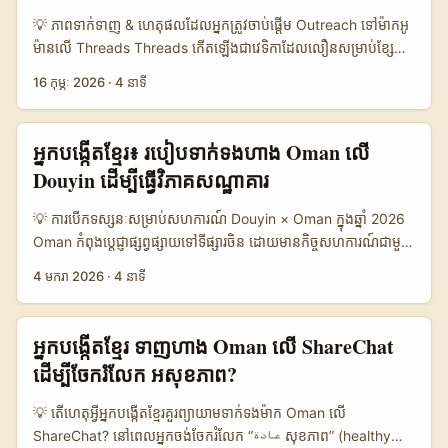
Mediaweek បានចំណាត់ថា “human premium” នាំឱ្យ mid-tier
💡 ភាពទាក់ទាញ & ហេតុផលដែលអ្នកត្រូវចាប់ផ្តើម Outreach ទៅម៉ាកអូ
creators មានអំណាចសកម្មក្នុង 2026។ ការចូលរួមជាមួយម៉ាក Oman
ម៉ានលើ Threads Threads កើតឡើងជាវេទិកាដែលលឿនសម្រាប់ខ្សែការ
ដើម្បីបង្ហាញ must-have items ជាលក្ខណៈ local-feel +
ទំនាក់ទំនងសាធារណៈ — ប៉ុន្តែច្រើនម៉ាកនៅ​ប្រទេស​បិទពីស្រុក (មិនស្វែង
16 កុម្ភៈ 2026
·
4 នាទី
international distribution គឺ​ជាការភ្ជាប់គ្នាដែលមានតម្លៃប្រកបដោយ
ស្គាល់ថាតើ Oman មានហាងឬក្រុមហ៊ុនណា) មិនទាន់ស្គាល់ tactical
ជោគជ័យ។ (យោង Mediaweek) ...
របស់វា។ លក្ខណៈសំខាន់សម្រាប់អ្នកបង្កើតខ្មែរគឺ៖ reach ដែលមាន
គោលបំណងបញ្ចូល personalization, cultural sensitivity, និង ការ
អ្នក​បង្កើត​ខ្មែរ៖ របៀប​ទាក់ទង​ហាង Oman លើ
ប្រើ “voice” ដែលបានរៀបចំសម្រាប់អតិថិជន Gulf. យើងបានដកតំបន់ពី
Douyin ដើម្បី​ធ្វើ​វិភាគ​សណ្ឋាគារ
ការសង្កេតម៉ាឡេស៊ី: បណ្តាញម៉ាកដូចជា Petronas Setapak និង
Subang Parade បានបង្ហាញថា banter ងាយស្រួល និង slang local
💡 ការបើកទស្សនៈសម្រាប់​សហការណ៍ Douyin × Oman ក្នុងឆ្នាំ 2026
អាចបង្កើត loyalty និងអារម្មណ៍ “familiar” ជាមួយយុវជន។ ដូច្នេះ
Oman កំពុងប្តេជ្ញាផ្សព្វ​ផ្សាយទៅទីផ្សារ​ចិន ដោយមាន​កិច្ចសហការណ៍​ជាមួយ
strategy របស់អ្នកគួរតែប្រើលំនាំនេះ តែ tuned ប្រកបដោយក្រមសីលធម៌
travel agencies និង digital marketing firms ដូចជា Dragon
4 មករា 2026
·
4 នាទី
និងការយល់ដឹងអំពីទំនាក់ទំនង Oman (respectful, formal when
Trail ដើម្បីបង្កើន​ភាព​ចម្បង​លើ WeChat, Weibo និង Douyin។
needed). ខាងក្រោមគឺផែនការយោបល់ដែលអាចអនុវត្តបានពីកម្ពុជា —
បុគ្គលិកបង្កើតដែលនៅកម្ពុជា មានលទ្ធភាព​ចូលរួម​ដោយរៀបចំបែបបទ​វីដេអូ​
សម្រាប់ pre-launch និង launch hype. 📊 Data Snapshot
សណ្ឋាគារ​សម្រាប់ content sponsored — ប៉ុន្តែការទាក់ទងត្រូវមានយុទ្ធ
អ្នក​បង្កើត​ខ្មែរ ទាញហាង Oman លើ ShareChat
Table: ផ្គូរផ្គងចំណែកល្បែង Threads vs Instagram DM vs Email
សាស្រ្ត​ពាក់ព័ន្ធ​នឹងភាសា, ច្បាប់​កម្មវត្ថុ, និង KPIs ច្បាស់។ សំណួរដែលអ្នក
ដើម្បីចែករំលែក អសុខភាព?
🧩 Metric Threads (កុម៉ូន) Instagram DM Email
ចង់ដឹង: តើធ្វើដូចម្តេចដើម្បីឈានដល់แบรนด์ Oman លើ Douyin, តើត្រូវ
(Professional) 👥 Visibility per touch 60% 45% 30% 📩 Avg
ប្រើសេវា​មេឌៀណាមួយឬមាន​ច្រក​អនឡាញជាក់ស្តែង? អត្ថបទនេះផ្តល់
💡 តើហេតុអ្វីអ្នក​បង្កើត​ខ្មែរ​គួរព្យាយាមទាក់ទងម៉ាក Oman លើ
response rate 18% 25% 12% ⏱️ Typical reply time 1–48
ផែនការ​ពាក់ព័ន្ធ​អនុវត្តន៍ពីការរក contact, pitch template, និងវិធី​
ShareChat? នៅពេលអ្នកចង់ចែករំលែក “عادة សុខភាព” (healthy
ម៉ោង 1–24 ម៉ោង 2–7 ថ្ងៃ 💬 Tone flexibility High High Medium