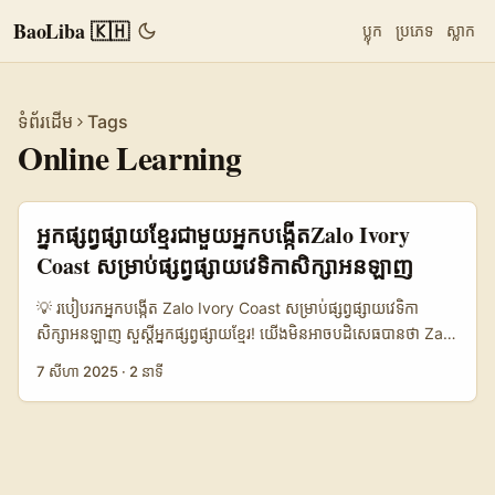
BaoLiba 🇰🇭
ប្លុក
ប្រភេទ
ស្លាក
ទំព័រដើម
Tags
Online Learning
អ្នកផ្សព្វផ្សាយខ្មែរជាមួយអ្នកបង្កើតZalo Ivory
Coast សម្រាប់ផ្សព្វផ្សាយវេទិកាសិក្សាអនឡាញ
💡 របៀបរកអ្នកបង្កើត Zalo Ivory Coast សម្រាប់ផ្សព្វផ្សាយវេទិកា
សិក្សាអនឡាញ សួស្ដីអ្នកផ្សព្វផ្សាយខ្មែរ! យើងមិនអាចបដិសេធបានថា Zalo
កំពុងក្លាយជាវេទិកាសង្គមមួយដែលមានភាពពេញនិយមខ្លាំងនៅក្នុងតំបន់
7 សីហា 2025
·
2 នាទី
អាស៊ីអាគ្នេយ៍ ហើយឥឡូវនេះ វាក៏កំពុងតែរីកចម្រើនទៅកាន់ទីផ្សារអាហ្វ្រិក
ផងដែរ ដោយមានអ្នកប្រើប្រាស់កើនឡើងយ៉ាងឆាប់រហ័សនៅ Ivory
Coast។ បើអ្នកកំពុងស្វែងរកវិធីដើម្បីចូលរួមផ្សព្វផ្សាយវេទិកាសិក្សាអនឡាញ
របស់អ្នក តាមរយៈបណ្តាញសង្គមដែលមានអ្នកទស្សនាមិនតិចទេនៅ Ivory
Coast, នោះអ្នកបានមកមកត្រឹមត្រូវហើយ។ នៅក្នុងអត្ថបទនេះ ខ្ញុំចង់