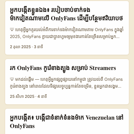
content drops, subscription perks, micro-ads ក្នុងវីដេអូខ្លី។ ...
fitness, music និង lifestyle ដែលប្រើវាដើម្បី monetize audience,
(Instagram/TikTok)។ សម្រាប់ប្រទេសតូចៗដូចកម្ពុជា ការប្រើ
អ្នកបង្កើតខ្លួនឯង៖ របៀបចាប់ទាក់ទង
ឧបាយកណ្តាលនេះបើកឱកាស targeted acquisition ផ្តោតលើ niche
Instagram ឬ TikTok ជាច្រកស្វែងរកដំបូងងាយស្រួល ហើយបន្ទាប់មក
ម៉ាកវៀតណាមលើ OnlyFans ដើម្បីបន្ថែមឥរិយាបថ
audiences ដែល high-intent និង willing to pay។ ព័ត៌មានទូទាំង
អញ្ជើញទៅ OnlyFans បើ profiles បង្ហាញ signals គួរឱ្យជឿ។ ...
អត្ថបទយោងបង្ហាញថា OnlyFans មានខ្សែការងារបទពិសោធន៍នៅក្នុងកីឡា
💡 ហេតុអ្វីអ្នកគួរយល់អំពីការទាក់ទងម៉ាកវៀតណាមតាម OnlyFans ក្នុងឆ្នាំ
និង fitness ដែល creators ប្រើវាដើម្បីបង្កើនប្រាក់ចំណូល (យោង:
2025, OnlyFans ក្លាយជា​ប្លាតហ្វមឲ្យមុខងារ​កាន់តែច្រើនសម្រាប់អ្នក
reference content ចំពោះ Nick Kyrgios និង Alexandre Muller)
បង្កើតមាតិការប្រាក់ — មិនមែនត្រឹមតែសម្រាប់មាតិកា grown-up ទេ។
2 តុលា 2025
·
3 នាទី
— នេះជាការបង្ហាញថា creators ផ្លាស់ប្តូរប្រភេទ និង audience ទូលំ
ករណីរបស់ Mills ដែលបាននិយាយថា OnlyFans ជួយ “hone my
ទូលាយ។ ដូច្នេះ ប្រើ Tunisia creators ដើម្បី push app installs គឺមិន
media skills” និងរកប្រាក់ 80% (ដោយភាគរយដែលគេបានរៀបរាប់ក្នុង
អសកម្មទេ បើសិនជាការយល់ដឹង local culture, compliance, និង
ព័ត៌មាន) បង្ហាញថាកិច្ចសហការណ៍ត្រូវបានប្រើដើម្បីធ្វើអោយមុខម៉ាក និងអ្នក
រក OnlyFans កូរ៉េខាងត្បូង សម្រាប់ Streamers
creative tactic ត្រូវបានអនុវត្ត។ ...
បង្កើតរីកចម្រើនរួមគ្នា (យោងពីការសម្ភាសន៍ដែលបានចែករំលែក)។ អ្នកនៅ
កម្ពុជា អាចយកគន្លឹះនេះ​សម្រាប់ទាក់ទងម៉ាកវៀតណាម ដែលកំពុងស្វែងរក
💡 មកដល់ផ្តើម — ហេតុអ្វីអ្នកផ្សព្វផ្សាយនៅកម្ពុជា ត្រូវយល់ពី OnlyFans
ការចូលទីផ្សារសេដ្ឋកិច្ចឌីជីថល និងទស្សនិកជនថ្មីៗ។ ចំបាប់ផ្ទាល់:
កូរ៉េខាងត្បូង នៅពេលដែលទីផ្សារបច្ចុប្បន្នកាន់តែចម្រើន, ខ្លួនអ្នកជាសង្គមឬ
ម៉ាកវៀតណាមច្រើនមានលទ្ធភាពចង់សាកល្បងគន្លងថ្មីៗ ដូចជា
ពាណិជ្ជកម្មកំពុងស្វែងរក creative funnels ថ្មីៗ សម្រាប់បង្កើន installs
25 សីហា 2025
·
4 នាទី
subscription model ឬ content-for-conversion នៅលើ
នៃ app ឬសេវាកម្ម។ OnlyFans — ទោះជា platform ដែលពោរពេញ
OnlyFans ពីព្រោះវាផ្តល់ ROI ដែលត្រឹមត្រូវ ប៉ុន្តែពួកគេចាំបាច់បានការ
ដោយមាតិកាចម្រុះ ប៉ុន្តែវាក៏ត្រូវបានប្រើជា channel ផ្សព្វផ្សាយប្រកបដោយ
ទំនុកចិត្ត — នេះជាឱកាសសម្រាប់អ្នកបង្កើតខ្លួនឯងក្នុងកម្ពុជា ដើម្បីបង្ហាញ
ប្រាក់ចំណេញ និង funnels សេវាកម្ម subscription ផងដែរ
អ្នកបង្កើត៖ បង្កេីជាទំនាក់ទំនងម៉ាក Venezuelan នៅ
case studies, audience metrics, និង proof-of-performance
(BusinessInsider បានរាយការណ៍ថា OnlyFans កើនឡើងទំហំយ៉ាង
OnlyFans
ក្នុង media kit របស់អ្នក។ យុទ្ធសាស្ត្រខាងក្រោមសរសេរលើចំណុច
ខ្លាំង)។ សម្រាប់ advertisers នៅកម្ពុជា, ការយកឈានទៅរក creators
អចិន្ត្រៃយ៍បែបសំណើរ, ទំនុកចិត្ត, និងការទំនាក់ទំនងត្រឹមត្រូវជាមួយ