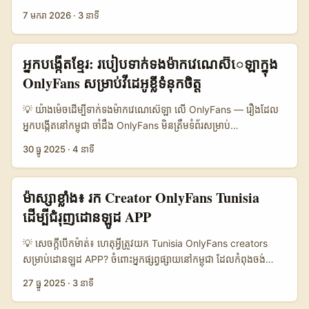
បានរាយការណ៍នៅក្នុងកែសម្រួលព័ត៌មានសារព័ត៌មាន និង report របស់
ដោយ micro-influencers, OnlyFans ជាប្រភេទបណ្តាញដែលមាន
7 មករា 2026
·
3 នាទី
ប្រទេសអឺរ៉ុប (យោងពី Strategies_fr និង franceinfo)។ ដូច្នេះ
សកម្មភាពខ្លាំងនៅ Southeast Asia — អ្នកច្រើនប្រើសម្រាប់កាតព្វកិច្ច
advertiser ត្រូវមាន playbook សាមញ្ញ ដើម្បីផ្អែកលើជំហានដែលមាន
សំបូរបែប (subscription-based) ហើយ engagement ធម្មតាល្អ។
ផ្លូវការ និងកាត់បន្ថយហានិភ័យ។ នេះជាគម្រោងល្បឿនខ្លី៖ - កំណត់
ប៉ុន្តា៖ មានការព្រួយបារម្ភពី​ករណីអំពើហិង្សា និង exploitation ដែលបាន
អ្នកបង្កើតខ្មែរ: របៀបទាក់ទងម៉ាកវេណេស៊៊េឡាក្នុង
objective (KPI) សម្រាប់ trial — conversion, feedback, UGC,
រាយការណ៍នៅលើពិភពលោក (យោងពីការស្រាវជ្រាវ Ankura និងរបាយ
OnlyFans សម្រាប់វីដេអូខ្លីទំនុកចិត្ត
reach។ - ស្វែងរក creators តាមកម្រិត (micro 5k–50k) ដើម្បីទទួល
ការណ៍អន្តរជាតិដែលបានរៀបរាប់ពីបញ្ហាភាពជោគជ័យនៅលើ OnlyFans)
ROI ល្អ។ - ត្រួតពិនិត្យប្រវត្តិ និង content alignment (policy,
— អ្នកប្រកបដោយនៅតែចង់រក creators មីយ័ម៉ា សម្រាប់ micro trials
💡 យ៉ាងម៉េចដើម្បីទាក់ទងម៉ាកវេណេស៊េឡា លើ OnlyFans — រឿងដែល
image, tone) — ប្រើ tools និង human review។ ...
ត្រូវមានផែនការ​ច្បាស់ និងការពារពីហានិភ័យ។ សេចក្តីផ្គុំតម្រូវ៖ អ្នកក្រុមចាំ
អ្នកបង្កើតនៅកម្ពុជា ចាំដឹង OnlyFans មិនត្រឹមទំព័រសម្រាប់
បាច់យល់ពី context ទីផ្សារ មេធាវីនាំចេញ (platform behavior), និង
subscription ច្រើនទេ — វាកំពុងតែត្រូវបានក្រុមអ្នកបង្កើត និងក្រុមម៉ាក
30 ធ្នូ 2025
·
4 នាទី
real-world safety signals (ឧ. ករណីជួយផ្តល់ជូនឬការបង្ហោះលុយក៏
សាកល្បងជាមួយសំឡេងនិងរូបភាពពិសេស។ បើអ្នកចង់ធ្វើវីដេអូខ្លីមានសញ្ញា
ត្រូវបានរាយការណ៍)។ នេះមិនមែនសូមចាំបាច់ឲ្យអ្នកបោះបង់ — ប៉ុន្តែ
ផ្សព្វផ្សាយ (15–60s) សម្រាប់ម៉ាកវេណេស៊េឡា ហើយអ្នកនៅកម្ពុជា នេះ
បង្ហាញពីវិធីរសាត់ស្វែងយ៉ាងមានសុវត្ថិភាព។ 📊 ស្ថិតិដំណាក់កាល (Data
គឺជាមេរៀនដ៏អាចប្រើប្រាស់បាន — ថ្នាក់ដើម្បីរក, ចុះចត, និងចរចារជាមួយ
ម៉ាស្សា​ខ្លាំង៖ រក Creator OnlyFans Tunisia
Snapshot) 🧩 Metric OnlyFans Instagram TikTok 👥
ម៉ាក។ យើងសង្ខេបពី pattern ដើម្បីឲ្យសាកល្បងបានលឿន៖ - សិក្សា
ដើម្បីជំរុញដោនឡូដ APP
Monthly Active (approx) 10.000.000+ 1.200.000.000
សង្កេតមណ្ឌលម៉ាក (products, tone, audience) យកពី OnlyFans
1.000.000.000 💰 Direct Monetization High Medium Low–
profile និង social channels របស់ពួកគេ។ - ផ្លាស់ប្ដូរពាក្យផ្តើម
💡 សេចក្តីបើកម៉ាត់៖ ហេតុអ្វីត្រូវយក Tunisia OnlyFans creators
Medium 🔒 Privacy Risk High Medium Medium 🛠️ Discovery
outreach ទៅជាការស្នាក់លើ performance-centered pitch (ROI,
សម្រាប់ដោនឡូដ APP? ចំពោះអ្នកផ្សព្វផ្សាយនៅកម្ពុជា ដែលកំពុងចង់
Ease for Brands Medium High High ⚖️ Platform
KPIs, examples)។ - បង្កើតកម្រងខ្លី demo videos ដែលបង្ហាញ
បង្កើន mobile app installs, ការសហការជាមួយ creators ពីទីផ្សារមាន
Restrictions (content) Medium High High តារាងបង្ហាញថា
27 ធ្នូ 2025
·
3 នាទី
conversion potential (CTA, limited offers, tracking links)។ -
ប្រជាប្រិយដូច Tunisia ជាជម្រើសថ្លៃសម។ OnlyFans មិនត្រឹមតែ
OnlyFans មានគុណភាពសម្រាប់ monetize តែមានហានិភ័យផ្នែកភាព
ពិចារណា collaboration models គួរឱ្យចាប់អារម្មណ៍: exclusive
មជ្ឈមណ្ឌលសម្រាប់ adult content ប៉ុណ្ណោះ — មាន creator ពីវិស័យ
ឯកជនខ្ពស់ និង discovery ត្រូវការ cross-platform searching