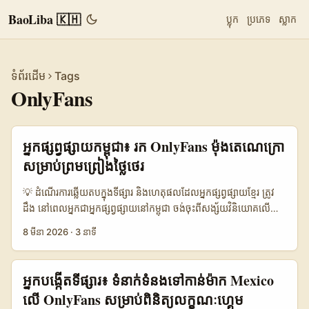
BaoLiba 🇰🇭
ប្លុក
ប្រភេទ
ស្លាក
ទំព័រដើម
Tags
OnlyFans
អ្នកផ្សព្វផ្សាយ​កម្ពុជា៖ រក OnlyFans ម៉ុងតេណេក្រោ
សម្រាប់ព្រមព្រៀងថ្លៃថេរ
💡 ដំណើរការឆ្លើយតបក្នុងទីផ្សារ និងហេតុផលដែលអ្នកផ្សព្វផ្សាយខ្មែរ ត្រូវ
ដឹង នៅពេលអ្នកជា​អ្នកផ្សព្វផ្សាយនៅ​កម្ពុជា ចង់ចុះពីសង្ស័យវិនិយោគលើ
OnlyFans creators នៅម៉ុងតេណេក្រោ សំណួរមូលដ្ឋានគឺ៖ តើពួកគេ
8 មីនា 2026
·
3 នាទី
មានទាញយកផ្សព្វផ្សាយថ្មីៗដល់ទីផ្សារខ្មែរ ឬអតិថិជនអន្តរជាតិក្នុងទូលំ
ទូលាយទេ? ការស្វែងរកអ្នកបង្កើតក្នុងប្រទេសតូចៗដូចម៉ុងតេណេ
ក្រោមិនសាមញ្ញ — តែមានវិធីចាស់ទុំទំនើបដែលអាចសម្រួលការទំនាក់ទំនង
អ្នកបង្កើតទីផ្សារ៖ ទំនាក់ទំនងទៅកាន់ម៉ាក Mexico
និងបញ្ជាក់លទ្ធភាព ROI ពីសំណាក់ការទូទាត់ថ្លៃថេរ។ នៅកម្រិតសាកល អ្នក
លើ OnlyFans សម្រាប់ពិនិត្យលក្ខណៈហ្គេម
បង្កើត OnlyFans អតិបរមាអាចរកថវិកាជាច្រើនស្អិត (រាយការណ៍