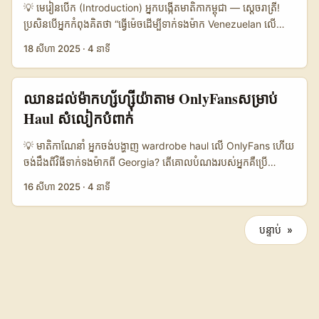
ពីកូរ៉េខាងត្បូង (South Korea) មានលក្ខណៈពិសេស — culture
💡 មេរៀន​បើក (Introduction) អ្នកបង្កើតមាតិកាកម្ពុជា — ស្តេចរាត្រី!
ម៉ាកវៀតណាម។ 📊 ទិន្នន័យសង្ខេប (Data Snapshot) 🧩 Metric
crossovers (K-pop, gaming, mukbang), audience regional
ប្រសិនបើអ្នកកំពុងគិតថា “ធ្វើម៉េចដើម្បីទាក់ទងម៉ាក Venezuelan លើ
OnlyFans Pitch Instagram Pitch TikTok Pitch 👥 Monthly
affinity នៅអាស៊ី, និង streamers ដែលអាចធ្វើលើ
OnlyFans ដើម្បីចែករំលែក coverage ព្រឹត្តិការណ៍ និងដាក់ sponsor
Active Audience 80.000 250.000 400.000 📈 Avg
18 សីហា 2025
·
4 នាទី
Twitch/YouTube/TikTok ដើម្បី drive app installs តាម affiliate
tags?” អត្ថបទនេះសម្រាប់អ្នក។ ខ្ញុំសរសេរពីបទពិសោធន៍ ផែនការ
Conversion to Paid 6% 1.2% 0.8% 💰 Avg Revenue per
links ឬ overlay CTAs។ ...
ឧទាហរណ៍ពិត និងកា​រ​វិភាគ​អនាគត​ងាយយល់ — ព្រមទាំងចែករំលែកគន្លឹះ
Paid User $12 $3 $2 🤝 Brand Fit (engagement) High Very
ដែលអ្នកនៅកម្ពុជា អាចដាក់ប្រើបានភ្លាមៗ។ នៅពេលនេះ OnlyFans
ឈានដល់ម៉ាក​ហ្ស័ហ្ស៊ីយ៉ា​តាម OnlyFans​សម្រាប់
High High 🔒 Privacy / Control High Medium Low តារាង
មិនមែនជា “ទំព័រសម្រាប់អ្នកចូលចិត្ត​ពិសេស” តែកំពុងផ្លាស់ប្តូរទៅជា​គន្លង​
បង្ហាញថា OnlyFans ផ្តល់ការត្រួតពិនិត្យល្អលើការបម្រើ subscribers
Haul សំលៀកបំពាក់
ពាណិជ្ជកម្មសម្រាប់ creators — នោះយ៉ាងហោចណាស់ពួកម៉ាក់ដែលធ្លាប់
និងទិន្នន័យក្នុងការវាស់តម្លៃ ROI របស់ម៉ាក។ ទោះជាយ៉ាងណា Instagram
ចូល OnlyFans ហើយទទួលបានចំណូលដូចជា Marian Corrales បាន
មានតម្លៃលើ reach និង brand visibility ខ្ពស់រហូតដល់ TikTok
💡 មាតិកាណែនាំ អ្នកចង់បង្ហាញ wardrobe haul លើ OnlyFans ហើយ
បង្ហាញ (ច្រានចោលដោយ Meridiano)។ ខណៈពេលដែលព័ត៌មាន​ទាក់ទង
សម្រាប់ viral reach — ការវាយតម្លៃលើជំរើសពិសេសគឺប្រគល់អត្ថ
ចង់ដឹងពីវិធីទាក់ទងម៉ាកពី Georgia? តើគោលបំណងរបស់អ្នកគឺប្រើ
នឹង OnlyFans និង community មានសេចក្តីព្រួយ មានករណីជាច្រើន
ប្រយោជន៍ផ្សេងៗ ដើម្បីបង្ហាញនៅក្នុង media kit អ្នកនៅកម្ពុជា។ ...
OnlyFans ជាជម្រើសពិសេសសម្រាប់មាតិកាម៉ូដដែលផ្តោតលើសេវា
16 សីហា 2025
·
4 នាទី
ដែលបង្ហាញថា ម៉ាកអាចចាប់អារម្មណ៍ក្នុងការសម្ព័ន្ធពី creators ប៉ុន្តែពួកគេ
សាកសមសម្រាប់អ្នកជាវ ឬចង់ធ្វើជាការចំណូលត្រូវទេស? អ្នកក្រុមហ៊ុនម៉ូដ​
ចាំបាច់ត្រូវបានបញ្ចៀសជាមួយនឹងនយោបាយ internal និងភាពមើលឃើញ
—ជាពិសេសម៉ាកតូចពី Georgia (ប្រទេស Georgia)​—ទំនងជាមិនប្រើ
សាធារណៈ។ អត្ថបទនេះនឹងបង្ហាញផ្លូវច្បាស់ៗ — outreach script,
OnlyFans ជាកន្លែងផ្លូវការសម្រាប់ marketing ទេ។ ប្រសិនបើអ្នកចង់
បន្ទាប់ »
negotiation checklist, និងវិធីដាក់ sponsor tags ដោយគ្មានបញ្ហា
ទាក់ទងពួកគេ អ្នកត្រូវរៀបចំ pitch ច្បាស់ ការពិពណ៌នាអំពី audience
ច្បាប់ ឬទទួលផលច្រើនជាងមុន។ 📊 ការ​បង្ហាញ​ទិន្នន័យ (Data
និង value proposition ឲ្យពិតប្រាកដ ធ្វើការស្រាវជ្រាវ​ និងប្រយ័ត្នប្រយ៉ង់
Snapshot Table Title) 🧩 Metric OnlyFans Instagram
ចំពោះចរន្តនៃកិច្ចច្បាប់ និងវិធានការ (ឧទាហរណ៍ការកែប្រែ
TikTok 👥 Audience fit High Medium High 💰 Sponsorship
age‑verification ទាក់ទងទៅការចូលប្រើវេទិកាឧស្សាហកម្មព odras)
readiness Medium High Medium 🔒 Brand comfort (safety)
ដែលកំពុងប៉ះពាល់លើប្លាតហ្វំនឹងសម្រាប់ grown-up content ក្នុងឆ្នាំ
Low High Medium 📈 Discovery potential Medium High