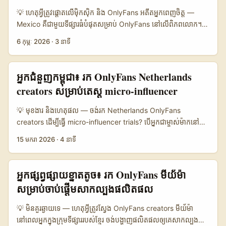
បង្ហាញពីជួរចំណូល R190.000 ទៅ R1.900.000 ក្នុងមួយខែ) — នេះ
💡 ហេតុអ្វីត្រូវផ្តោតលើម៉ិកស៊ិក និង OnlyFans អតីតអ្នកពេញចិត្ត —
បង្ហាញថាមានទន្សាយវាស់សម្រាប់ការផ្សព្វផ្សាយជាប់លក់ និងផលិតផល។
Mexico គឺជា​មួយ​ទីផ្សារធំបំផុតសម្រាប់ OnlyFans នៅលើពិភពលោក។
ការយល់ដឹងពីខ្សែពាណិជ្ជកម្ម, គោលការណ៍ពន្ធ (ប្រភេទចំណូលដែលត្រូវរាយ
វិភាគពី OnlyGuider បង្ហាញថា ចំណាយសរុបរបស់ប្រជាជនម៉ិចស៊ិកកើន
6 កុម្ភៈ 2026
·
3 នាទី
ការណ៍) និងការទំនាក់ទំនងផ្ទាល់ជាមួយ creator គឺសំខាន់។ ទាំងនេះយើង
ឡើង 19.12% (290.86 លានដុល្លារ) និងអត្រាចំណាយប្រចាំថ្ងៃជិត
នឹងរៀបចំជា​ជំហានអនុវត្តន៍ និងឧបករណ៍ពាក់ព័ន្ធសម្រាប់អ្នកក្នុងទំព័រខាង
796,867 ដុល្លារ។ ន័យថា មានទស្សនិកជន និងទ្រព្យសម្បត្តិសម្រាប់
ក្រោម។ 📊 តារាងទទួលទិន្នន័យសង្ខេប 📈 🧩 Metric Option A
content ស៊េរី, beta tests, និង previews សម្រាប់លក្ខណៈហ្គេមថ្មីៗ។
អ្នកជំនួញកម្ពុជា៖ រក OnlyFans Netherlands
Option B Option C 👥 Monthly Active 6.000 1.200 3.500
សម្រាប់អ្នកបង្កើតនៅកម្ពុជា ហេតុផលពិសេសរួមមាន៖ - ម៉ាក Mexico
creators សម្រាប់តេស្ត micro-influencer
💰 Avg Creator Income R190.000 R350.000 R1.900.000
ចំណាយខ្លាំងលើ content subscription — វាជាក្រុមដែលគួរយកចិត្តទុក
📈 Conversion Rate 4% 9% 12% 🧾 Tax / Compliance Risk
ទុកសម្រាប់ pitch ម្ហូបពិសេស។ - OnlyFans ទំនងជាកន្លែងពិសេស
💡 មុខងារ និងហេតុផល — ចង់រក Netherlands OnlyFans
Medium High Low ⚖️ Ease of Contact Direct DM/Email
សម្រាប់ gated previews, paid betas និង adult-adjacent
creators ដើម្បីធ្វើ micro-influencer trials? បើអ្នកជាម្ចាស់ម៉ាកនៅ
Agency intermediaries Event / Expo meetups តារាងនេះបង្ហាញ
promotion ដែលម៉ាកអាចប្រើដើម្បីពិនិត្យប្រតិកម្មអតិថិជន។ - ធ្វើ
កម្ពុជា ហើយត្រូវការធ្វើការធ្វើតេស្តផលិតផលតូចៗ (micro product
ភាពខុសគ្នាជាមូលផ្សំចម្បង: Option A គឺជាតម្លៃមធ្យមដែលជាក្រុមអ្នក
15 មករា 2026
·
4 នាទី
outreach ពីកម្ពុជា ទាមទារសមត្ថភាពភាសា, localized value
trials) ជាមួយ creators ពី Netherlands មានច្រើនចំណុចដែលត្រូវ
បង្កើតសកម្មក្នុងប្រទេសតូចៗ, Option B អាចតំណាងឱ្យ creators ថ្មីឬ
propositions និង proof-of-performance ដែលដាក់តម្លៃ។ ...
យល់។ នេះមិនមែនសំរាប់ស្វែងរកគ្រាន់តែគណនីទេ — ត្រូវពិចារណា
niche, និង Option C សម្រាប់ top-performers ដែលមាន
context: ច្បាប់ក្រុមហ៊ុន, image risk, ការមិនដឹងពីភាពសមស្រប
conversion ខ្ពស់ជាមួយហានិភ័យពន្ធតិច។ ចំណុចសំខាន់ — ការទទួល
អ្នកផ្សព្វផ្សាយខ្នាតតូច​៖ រក OnlyFans មីយ័ម៉ា
នៃcontent និងការទំនាក់ទំនងយ៉ាងត្រឹមត្រូវ។ ក្នុងឆ្នាំ 2026 មានសន្ទស្សន៍
ស្គាល់តម្លៃជាដើម (income ranges) និងផ្លូវទំនាក់ទំនងនឹងកំណត់ថាអ្នក
សម្រាប់ចាប់ផ្តើមសាកល្បងផលិតផល
អំពីការត្រួតពិនិត្យនិងការការពារ platform ដែលជាព័ត៌មានសំខាន់សម្រាប់
គួរជ្រើសយកការទូទាត់ថ្លៃថេរ ឬប្រភេទកិច្ចសន្យាផ្សេងទៀត។ ...
បានដឹង: មានករណី OnlyFans កំពុងមានការពិភាក្សាអំពីការពង្រឹង
💡 មិនគួរឆ្ងាយទេ — ហេតុអ្វីត្រូវស្វែង OnlyFans creators មីយ័ម៉ា
verification និង security ដែលស្នើនៅប្រទេសផ្សេងៗ — រឿងនេះត្រូវ
នៅពេលអ្នកក្នុងក្រុមទីផ្សាររបស់ខ្មែរ ចង់បង្ហាញផលិតផលឲ្យគេសាកល្បង