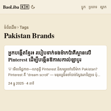
BaoLiba 🇰🇭
ប្លុក
ប្រភេទ
ស្លាក
ទំព័រដើម
Tags
Pakistan Brands
អ្នកបង្កើតខ្មែរ៖ របៀបទាក់ទងម៉ាកប៉ាគីស្ថានលើ
Pinterest ដើម្បីបង្កើនឱកាសកាល់ឡាបូរ
💡 មើលទិដ្ឋភាព—ហេតុអ្វី Pinterest ដ៏សម្បូរទៅលើម៉ាក Pakistan?
Pinterest គឺ “dream scroll” — មនុស្សមិនចាំបាច់ស្វែងរកទិញទេ ប៉ុន្តែ
ពួកគេចាប់អារម្មណ៍ពីភាពច្នៃប្រឌិត និងកាតាឡុកដែលអាចបម្លែងទៅការ​ទិញ
24 ធ្នូ 2025
·
4 នាទី
បាន។ តាមការសង្កេតពីកម្មវិធីពាណិជ្ជកម្មពិភពលោក — Marriott និងក្រុម
ហ៊ុនរាយបានប្រើ Pinterest ដើម្បីផ្លាស់ប្តូរជំនួយចេតនា inspiration →
purchase។ ករណី Nykaa និង Tira ដែលយើងយល់ពី Reference
Content បង្ហាញថា ម៉ាកអាចប្រើ influencer formats (GRWM,
unboxing, quick-hit reels) ដើម្បីដាក់កាដោយផ្នែកនៃ sale