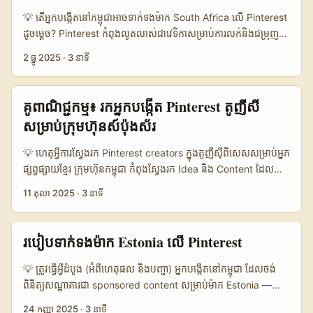
moments និង impulse buying។ សម្រាប់អ្នកបង្កើតនៅកម្ពុជា ដែលចង់
💡 តើអ្នកបង្កើតនៅកម្ពុជា​អាចទាក់ទងម៉ាក South Africa លើ Pinterest
ទាក់ទងម៉ាកពី Pakistan (fashion, beauty, home décor, FMCG),
ដូចម្តេច? Pinterest កំពុងលូតលាស់ជាវេទិកាសម្រាប់ការលក់និងជម្រុញ
ចំនុចមូលដ្ឋានគឺ៖ បង្ហាញកំរិតជំនាញលើ Pinterest, បង្កើត portfolio
ម៉ាក — មិនមែនត្រឹមសម្រាប់ “អំពីរូបភាពស៊ីជម្រៅ” ដែរ។ ករណី DFS (UK)
2 ធ្នូ 2025
·
3 នាទី
ពិសេសសម្រាប់ម៉ាកនៅ Pakistan, និងយល់ពី trend local និង
ជាមួយ Pinterest UK បង្ហាញយ៉ាងច្បាស់ថា interactive format —
seasonal triggers (Black Friday/Flash sales/collection
Collage Quest — អាចបម្លែង ឲ្យការរំលឹកម៉ាកទៅកាន់ការទិញពិតបាន។
drops) ដែលម៉ាកប្រើ influencer-led pushes ដូច Nykaa និង
ការរចនាជំនួបលេងសម្រាប់អ្នកប្រើ (select style → collect clues →
គូពាណិជ្ជកម្ម៖ រកអ្នកបង្កើត Pinterest តូញីសី
Tira។ ក្រុមហ៊ុនធំៗក៏កំពុងផ្លាស់ប្តូរទៅជា owned social commerce
unlock product) និងបន្តដោយ Quiz to Board ពី Pinterest នាំឲ្យ
សម្រាប់ក្រុមហ៊ុនស៍ប៉ុងស័រ
— ទំនាក់ទំនងមិនគ្រាន់តែ DM តែម្តងទេ; វាប្លាស់ទៅជា pitch មាន data-
shopping journey ក្លាយជា “store-like personal feed”។ សម្រាប់
backed, creative formats, និង CTA ដែលច្បាស់។ ...
អ្នកបង្កើតខ្មែរដែលចង់ទាក់ទងម៉ាកនៅ South Africa ដើម្បីទទួលបាន
💡 ហេតុអ្វីការស្វែងរក Pinterest creators ក្នុងតូញីស៊ីពិសេសសម្រាប់អ្នក
collaboration មាន ៣ សំណួរចម្បង៖ - តើម៉ាកកំពុងស្វែងរកអ្វីលើ
ផ្សព្វផ្សាយខ្មែរ ក្រុមហ៊ុនកម្ពុជា កំពុងស្វែងរក Idea និង Content ដែលមាន
Pinterest? (creative formats, shoppable boards, localized
រូបរាងខុសពីអ្វីដែលឃើញនៅលើ Facebook ឬ TikTok — ហើយ
11 តុលា 2025
·
3 នាទី
campaigns) - តើអ្នកអាចផ្តល់អ្វីដែលភាគីម៉ាកចង់បាន? (audience fit,
Pinterest ជា playfield ល្អសម្រាប់ creative briefs, travel
content style, measurable metrics) - តើទម្រង់ outreach ណា
inspiration, និង lifestyle pins។ សម្រាប់ campaign ដែលចង់ប្រើ
ដែលឈ្នះចិត្ត? (case-led pitch, interactive proof,
“sponsored challenges” (និយាយជា contest / idea pin
របៀបទាក់ទងម៉ាក Estonia លើ Pinterest
paid+organic plan) ...
challenge) តូញីស៊ី មាន storytellers និង travel influencers ដែល
កើតមាន viral moments — Drew Binsky និង Traveltomtom
💡 ត្រូវធ្វើអ្វីដំបូង (អំពីហេតុផល និងបញ្ហា) អ្នកបង្កើតនៅកម្ពុជា ដែលចង់
បានបង្ហាញ Tunisia ដោយនាំ traffic និង engagement (Reference
ពិនិត្យសណ្ឋាគារជា sponsored content សម្រាប់ម៉ាក Estonia —
Content)។ ប៉ុន្តែការស្វែងរកគង់មិនមែនគ្រាន់តែរកឈ្មោះធំៗទេ — អ្នក
ប្រកបដោយភាពច្បាស់ចង់ដឹង: តើមានម៉ានណា ទំនាក់ទំនងដល់ពួកគេ,
24 កញ្ញា 2025
·
3 នាទី