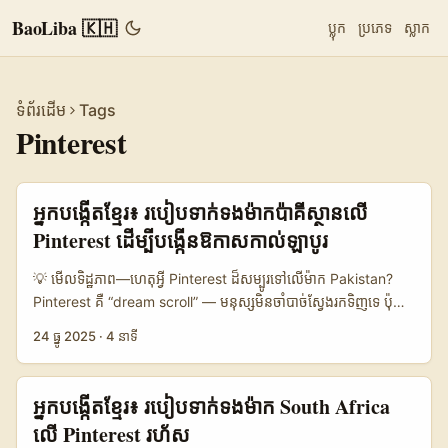
BaoLiba 🇰🇭
ប្លុក
ប្រភេទ
ស្លាក
ទំព័រដើម
Tags
Pinterest
អ្នកបង្កើតខ្មែរ៖ របៀបទាក់ទងម៉ាកប៉ាគីស្ថានលើ
Pinterest ដើម្បីបង្កើនឱកាសកាល់ឡាបូរ
💡 មើលទិដ្ឋភាព—ហេតុអ្វី Pinterest ដ៏សម្បូរទៅលើម៉ាក Pakistan?
Pinterest គឺ “dream scroll” — មនុស្សមិនចាំបាច់ស្វែងរកទិញទេ ប៉ុន្តែ
ពួកគេចាប់អារម្មណ៍ពីភាពច្នៃប្រឌិត និងកាតាឡុកដែលអាចបម្លែងទៅការ​ទិញ
24 ធ្នូ 2025
·
4 នាទី
បាន។ តាមការសង្កេតពីកម្មវិធីពាណិជ្ជកម្មពិភពលោក — Marriott និងក្រុម
ហ៊ុនរាយបានប្រើ Pinterest ដើម្បីផ្លាស់ប្តូរជំនួយចេតនា inspiration →
purchase។ ករណី Nykaa និង Tira ដែលយើងយល់ពី Reference
អ្នកបង្កើតខ្មែរ៖ របៀបទាក់ទងម៉ាក South Africa
Content បង្ហាញថា ម៉ាកអាចប្រើ influencer formats (GRWM,
លើ Pinterest រហ័ស
unboxing, quick-hit reels) ដើម្បីដាក់កាដោយផ្នែកនៃ sale