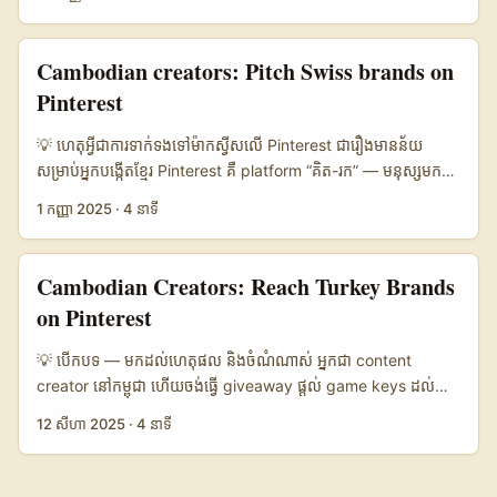
ផ្សព្វផ្សាយនៅកម្ពុជា ត្រូវដឹងថា៖ តើ creator រូបណាអាចលេងជាមួយ
តើPinterest ជាវេទិកាដែលពួកគេចាប់អារម្មណ៍ទេ, ហើយតើតម្លៃវិជ្ជមានអ្វី
format Pinterest (pins, idea pins, boards) បានល្អ? តើ local
ខ្លះសម្រាប់ម៉ាក Estonia? ទស្សនៈពាក់ព័ន្ធ៖ Pinterest មាន ម៉ូដែល
context នៃ Tunisia (Sidi Bou Saïd, souks, Hammamet) អាច
discovery និង visual-first ដែលផ្គូរផ្គងល្អសម្រាប់ content
Cambodian creators: Pitch Swiss brands on
translate ទៅបញ្ចូលក្នុង creative challenge សម្រាប់ audience
ទេសចរណ៍។ តាមដំណឹងហិរញ្ញវត្ថុ Pinterest ទទួលការប្រែប្រួលក្នុងទីផ្សារ
Pinterest
Khmer បានយ៉ាងដូចម្តេច? គន្លឹះខាងក្រោមនឹងផ្ដល់ផែនការ ធ្វើ shortlist
(AmericanBankingNews, 2025) — ន័យថា ម៉ាកកំពុងស្វែងរក
និងបញ្ជាញ steps លំអិត។ ...
creators ដែលធ្វើ content រូបភាពខ្ពស់, planning boards, និង
💡 ហេតុអ្វីជាការទាក់ទងទៅម៉ាកស្វីសលើ Pinterest ជារឿងមានន័យ​
shopping-friendly pins។ សម្រាប់អ្នកខ្មែរ — ការទាក់ទងដោយមាន
សម្រាប់អ្នកបង្កើតខ្មែរ Pinterest គឺ platform “គិត-រក” — មនុស្សមក
កំហុសតិច និងច្បាស់លាស់ (localized proposal, rate card, សំណើ
ទីនេះ ដើម្បីរក idea, plan project និងធ្វើសម្រេចចិត្តទិញ។ ការ
1 កញ្ញា 2025
·
4 នាទី
creative) ជាគន្លងល្អ។ នេះគឺមិនមែនតែបញ្ហាបច្ចេកទេសទេ — វាជាការ
សិក្សาที่បានផ្តល់ជំហាននៅក្នុង materials យើងបានឃើញថា មនុស្សដែល
បញ្ជាក់ទ្រព្យសម្បត្តិ និងទំនុកចិត្ត។ តើអ្នកអាចបង្ហាញ reach នៅ
ប្រើ Pinterest ស្មើធ្វើការស្រាវជ្រាវយ៉ាងស្ទើរតែច្បាស់ និងនៅដល់ការ
Pinterest, proof of conversions ឬ results ប្រហែលណា? អ្នកត្រូវ
ត្រៀមទិញ (reference content) — នេះបើកទ្វារ opportunity ដល់
Cambodian Creators: Reach Turkey Brands
ដាក់ប្រភព, stats, និង ideas សម្រាប់ creative execution ដែល
ម៉ាកស្វីសដែលចង់បានបំរែបំរួលក្នុងตลาดยุโรปឬអន្តរជាតិ។ សម្រាប់អ្នក
on Pinterest
“Estonia” នឹងចូលចិត្ត។ ...
បង្កើតនៅកម្ពុជា ភាពងាយស្រួលនៃការធ្វើជាគំរូ visual និងការសម្តែងការប្រើ
ប្រាស់ផលិតផល (use-cases) នៅលើ Pinterest ជួយធ្វើឲ្យម៉ាកមើល
💡 បើក​បទ — មកដល់ហេតុផល និងចំណំណាស់ អ្នកជា content
ឃើញថាអ្នកអាចជាជំនួយដឹកនាំការទិញបាន។ កាន់តែមានសារៈសំខាន់:
creator នៅ​កម្ពុជា ហើយចង់ធ្វើ giveaway ផ្តល់ game keys ដល់
Pinterest កំពុងធ្វើ investment នៅ Zurich (Pinterest) — ន័យថា
audience របស់អ្នក? តាំងពីរៀបចំធម្មតា (activation) រហូតដល់
12 សីហា 2025
·
4 នាទី
platform កើនលើសមត្ថភាព machine learning និង discovery,
negotiation ជាមួយម៉ាកពីទួรกី (Turkey) — វាអាចជាសកម្មភាព
ដែលស្រួលសម្រាប់ content ដែល optimized សម្រាប់ search និង
ចាំបាច់មួយដែលធ្វើបាន ប្រសិនបើ​អ្នកដឹងចំណុចខ្លះៗ។ សំណួរដែលខ្លះៗឆាប់
shopping។ នៅក្នុងអត្ថបទនេះ ខ្ញុំจะแชร์ tactic រឹងៗ ដែលអ្នកអាចប្រើ
ឡើង៖ តើ Pinterest ប្រើសម្រាប់ទាក់ទងម៉ាកទួรกីបានល្អទេ? តើ