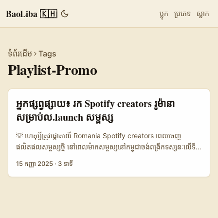
BaoLiba 🇰🇭
ប្លុក
ប្រភេទ
ស្លាក
ទំព័រដើម
Tags
Playlist-Promo
អ្នកផ្សព្វផ្សាយ៖ រក Spotify creators រូម៉ានា
សម្រាប់ល.launch សម្ផស្ស
💡 ហេតុអ្វីត្រូវផ្តោតលើ Romania Spotify creators ពេលចេញ
ផលិតផលសម្ផស្សថ្មី នៅពេលម៉ាកសម្ផស្សនៅកម្ពុជា​ចង់ពង្រីកទស្សនៈលើទី
ផ្សារអឺរ៉ុប ឬក៏ធ្វើកាំម៉ែនទីផ្សារជាសកល — Romania ជាកន្លែងដែលមាន
15 កញ្ញា 2025
·
3 នាទី
វប្បធម៌តន្ត្រីដើម រួមទាំង creators ផ្សេងៗដែលពេញចិត្តនិង
subcultures ថ្មីៗ។ យើងមិនត្រឹមតែត្រូវចង់បាន streams មួយចំនួនទេ
— ត្រូវការភាពទាក់ទាញ និងគោលដៅដែលនាំឲ្យជក់ចិត្ត target
audience ហើយបង្កើត buzz ជាក់ស្តែង។ ជាបុគ្គលជំនាញនៅ BaoLiba
ខ្ញុំបានធ្វើការប្រៀបធៀបនโยบาย playlist-pitching, outreach ទៅ