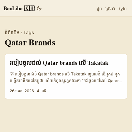
BaoLiba 🇰🇭
ប្លុក
ប្រភេទ
ស្លាក
ទំព័រដើម
Tags
Qatar Brands
របៀបចូលដល់ Qatar brands លើ Takatak
💡 របៀបចូលដល់ Qatar brands លើ Takatak ឲ្យបានចំ បើអ្នកជាអ្នក
បង្កើតមាតិកានៅកម្ពុជា ហើយកំពុងសួរខ្លួនឯងថា “ចង់ចូលទៅដល់ Qatar
brands លើ Takatak ដើម្បីបិទ music trend collab តើចាប់ពីណា
26 មេសា 2026
·
4 នាទី
មុន?” — ចម្លើយខ្លីគឺ៖ កុំចាប់ផ្តើមពី DM ទេ, ចាប់ផ្តើមពី signal ទៅដល់
story មុន។ ពេល brand មើល creator គេមិនសួរតែ follower ចំនួន
ប៉ុណ្ណោះទេ។ គេសង្កេតថា តើអ្នកមាន vibe ដូច brand អត់, តើមាតិកាអ្នក
អាចជួយឲ្យ sound trending បានអត់, ហើយតើអ្នកអាចធ្វើឲ្យមនុស្សចង់
re-use trend នោះទៀតឬទេ។ នេះហើយជាមូលហេតុដែល music trend
collaborations កំពុងក្លាយជា format ដែលលក់ខ្លាំង — វាមិនមែន