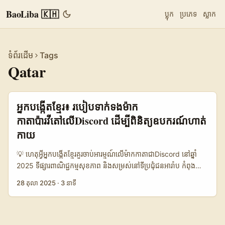
BaoLiba 🇰🇭
ប្លុក
ប្រភេទ
ស្លាក
ទំព័រដើម
Tags
Qatar
អ្នកបង្កើតខ្មែរ៖ របៀបទាក់ទងម៉ាក
កាតាប៉ារវីតៅលើDiscord ដើម្បីពិនិត្យឧបករណ៍ហាត់
កាយ
💡 ហេតុអ្វីអ្នកបង្កើតខ្មែរ​គួរចាប់អារម្មណ៍លើម៉ាកកាតាជាDiscord នៅឆ្នាំ
2025 ទីផ្សារពាណិជ្ជកម្មសុខភាព និងសម្រស់នៅទីប្រជុំជនអារ៉ាប កំពុង
រីកចម្រើន — ព្រឹត្តិការណ៍ដូចជា FIBO Arabia បានបង្ហាញថា មានម៉ាក
28 តុលា 2025
·
3 នាទី
អន្តរជាតិជាច្រើន (Apparel Group, Technogym, Life Fitness,
Precor…) ចូលរួម និងចាប់អារម្មណ៍ក្នុងទិញលក់សម្ភារៈហាត់កាយ និង
ដំណោះស្រាយទីផ្សារ។ ទាំងនេះបើសិនអ្នកជាគ្រូបង្រៀនហាត់កាយ ឬអ្នក
បង្កើតមាតិក fitness នៅកម្ពុជា មានឱកាសធ្វើពិនិត្យឧបករណ៍ និងសម្រប