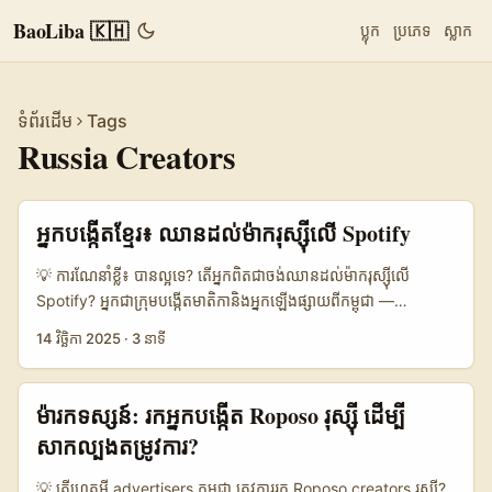
BaoLiba 🇰🇭
ប្លុក
ប្រភេទ
ស្លាក
ទំព័រដើម
Tags
Russia Creators
អ្នកបង្កើតខ្មែរ៖ ឈានដល់ម៉ាករុស្ស៊ីលើ Spotify
💡 ការណែនាំខ្លី៖ បានល្អទេ? តើអ្នកពិតជាចង់ឈានដល់ម៉ាករុស្ស៊ីលើ
Spotify? អ្នកជា​ក្រុម​បង្កើត​មាតិកា​និងអ្នកឡើងផ្សាយពីកម្ពុជា —
មានបទចម្រៀងរីករាយ ឬ podcast ដែលចង់ពង្រីកទស្សនិកជនទៅមុខដី
14 វិច្ឆិកា 2025
·
3 នាទី
ថ្មីៗ? ទៅរកម៉ាករុស្ស៊ីនៅលើ Spotify គឺជាតម្លៃណាស់ ប៉ុន្តែអ្នកមិនអាចគ្រាន់
ប៉ុន្មានសារ DM ឬអ៊ីមែលទេ — ត្រូវមានយុទ្ធសាស្ត្រច្រើនជុំវិញភាសា កច្ច
បច្ចេកទេស និងចំណាប់អារម្មណ៍ទីផ្សារ។ សេចក្តីសង្ខេបនេះផ្តោតលើវិធីកាត់
ម៉ារកទស្សន៍: រកអ្នកបង្កើត Roposo រុស្ស៊ី ដើម្បី
បន្ថយចម្ងាយ — ពីការស្វែងយល់ “ចំណុចឱកាស” រហូតដល់ការចុះហត្ថ
សាកល្បងតម្រូវការ?
លេខាភាគហ៊ុនពាណិជ្ជកម្មតូចៗ។ ខ្ញុំចែករំលែក tactic ដែលអាចអនុវត្តបាន
បានស្ថិតលើការគូរគ្នារវាងការប្រើប្រាស់ទិន្នន័យ, ការធ្វើតេស្តក្នុងតំបន់, និង
💡 តើហេតុអ្វី advertisers កម្ពុជា ត្រូវការរក Roposo creators រុស្ស៊ី?