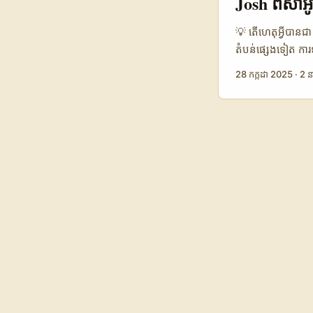
Josh ពីសាអ៊ូឌ
East សម្រាប់ cha
B2B outreach និ
💡 តើហេតុអ្វីបានជា
segmentation នាំ
តំបន់ផ្សេងទៀត ការ
(ប្រភព: Industry
សង្គមកំពូលមួយនៅក្នុ
28 កក្កដា 2025
·
2 ន
អ្វីដែលអ្នកទស្សនា
អ្នកបង្កើតប៉ុណ្ណោះ
ប្រាកដ។ នេះមិនមែនជ
គុណភាពនឹងធ្វើឲ្យអ
ផ្តល់មតិអ្នកប្រើក្ន
សាអ៊ូឌី មានសេវាកម្
ខ្ពស់ មានការគាំទ្រច
ភាពខុសគ្នារវាងវេទិក
នៅសាអ៊ូឌីបានបង្ហា
អ្នកបង្កើតផងដែរ។ 
ច្បាស់ពីរបៀបបង្កើ
MaTitie — អ្នកនិព