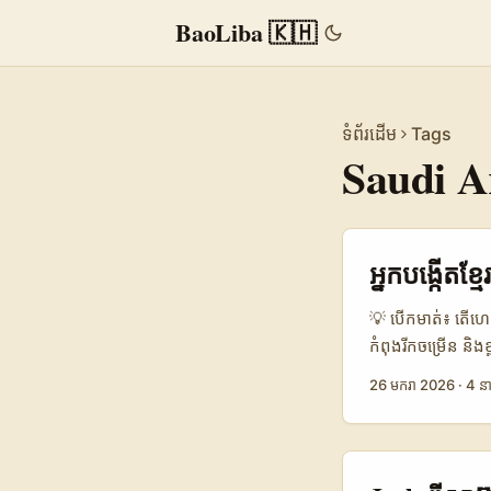
BaoLiba 🇰🇭
ទំព័រដើម
Tags
Saudi A
អ្នកបង្កើតខ
💡 បើកមាត់៖ តើហេតុអ
កំពុងរីកចម្រើន និ
ឡើងដល់ 90%+ នៅក្
26 មករា 2026
·
4 នា
សិក្សាបង្ហាញថា 81
creation ឲ្យច្បាស់
ហេតុផលដែលអ្នកគួរ
ពាណិជ្ជកម្មធម្មតា