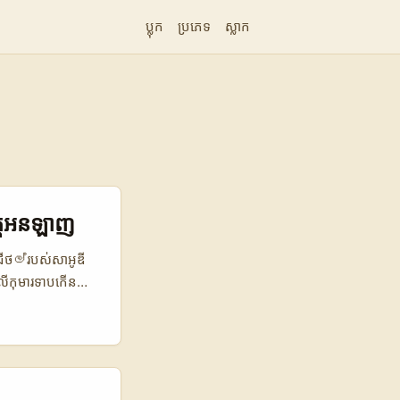
ប្លុក
ប្រភេទ
ស្លាក
វគ្គអនឡាញ
រឌីជីថල්របស់សាអូឌី
មលើកុមារទាបកើន
នសាអូឌី — ការ
ng និង content
ឡាញនៅកម្ពុជា
ទៅក្រៅគេហទំព័រ
នុងតំបន់ Middle