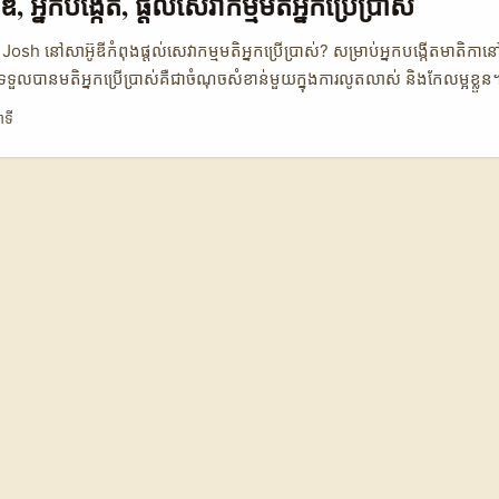
ី, អ្នកបង្កើត, ផ្តល់សេវាកម្មមតិអ្នកប្រើប្រាស់
t, communities និង brand broadcasts — វាទប់ស្តីការជាប្រភេទ owned c
ង partnerships។ - ការប្រើ AI AdTech ដូចជា Sky ឬឧបករណ៍ទាញយក a
 Josh នៅសាអ៊ូឌីកំពុងផ្តល់សេវាកម្មមតិអ្នកប្រើប្រាស់? សម្រាប់អ្នកបង្កើតមាតិកាន
ឲ្យ hyper-personalization រហូតដល់ការកើនទំហំដល់ 25% ក្នុង reach និងក
ទទួលបានមតិអ្នកប្រើប្រាស់គឺជាចំណុចសំខាន់មួយក្នុងការលូតលាស់ និងកែលម្អខ្លួន
 data ក្នុង News Pool និង Reference Content) ...
ងតំបន់មជ្ឈិមបូព៌ា ដែលកំពុងបង្កើតនូវសេវាកម្មផ្តល់មតិអ្នកប្រើប្រាស់ ដើម្បីជួយអ
ាទី
ចង់បាន និងយល់ពីការសម្រេចចិត្តទិញ ឬការចូលរួមលើមាតិការបស់ពួកគេ។ សេវាកម្ម
ទេ ប៉ុន្តែជួយដល់អ្នកលក់ និងម៉ាកផងដែរ ក្នុងការបង្កើតការតភ្ជាប់ជាមួយសាធារណៈ
ារឿងថ្មីទេ ប៉ុន្តែការរីកចម្រើនថ្មីៗនៅលើវេទិកា Josh បានធ្វើឲ្យវាកាន់តែសំខាន់ 
្នកបង្កើតមានអត្តសញ្ញាណខ្លួន និងមានភាពជោគជ័យក្នុងទីផ្សារឌីជីថល។ 📊 តារា
ុងតំបន់ វេទិកា 🧑‍🎤 ប្រទេស 🌍 សេវាកម្មផ្តល់មតិ 💬 ការតភ្ជាប់អ្នកប្រើ 👥 ការគាំទ
មផ្តល់មតិគុណភាព ខ្ពស់ ប្រាក់ចំណេញច្បាស់លាស់ TikTok កម្ពុជា មិនទាន់មានសេវាក
្រើន KakaoTalk កូរ៉េខាងត្បូង ការផ្តល់មតិតាមរយៈកម្មវិធីផ្សេងៗ មធ្យម ការគាំទ្រល្
ាផ្សេងៗនៅតំបន់មជ្ឈិមបូព៌ា និងអាស៊ីខាងត្បូង ក្នុងការផ្តល់សេវាកម្មមតិអ្នកប្រើប្
ញថាវាមានគុណភាពខ្ពស់ និងមានការតភ្ជាប់ជាមួយអ្នកប្រើប្រាស់យ៉ាងខ្លាំង ដែលជួយប
ប្រសិនបើអ្នកបង្កើតនៅកម្ពុជា ឬតំបន់ជិតខាង ការសិក្សាពីរបៀប Josh ប្រើសេវាកម
តមាតិកាអោយមានប្រសិទ្ធភាព។ 😎 MaTitie បង្ហាញពេលវេលា MaTitie SHOW TIME 
ន្ធនិងអ្នកជំនាញផ្នែកសារព័ត៌មានអនឡាញ ដែលចូលចិត្តជួយអ្នកបង្កើតនៅកម្ពុជា និង