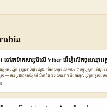
rabia
្មែរ៖ ទៅរកម៉ាកសាអូឌីលើ Viber ដើម្បីលើកចុះឈ្មោះ
្វីអ្នកបង្កើតខ្មែរត្រូវចាប់ផ្តើមស្វែងរកម៉ាកសាអូឌីលើ Viber? បច្ចុប្បន្នភាពទីផ្សា
ងខ្ពស់ — មានប្រជាជនលើអ៊ីនធឺណិតជិត 36 លាននាក់ និងការចូលប្រើប្រព័ន្ធសង្គ
នុងយុវវ័យ។ Vision 2030 និង SDAIA បានបង្កើនការទទួលយក AI នៅក្រុមហ៊ុ
ទី
% ប្រាក់ការងារប្រកបដោយដំណោះស្រាយឧស្សាហកម្មជាក់លាក់ ដើម្បីធ្វើ targeti
លាស់ជាងមុន។ (ប្រភព: Imarc / សេចក្តីសង្ខេបទីផ្សារ) បើអ្នកជាអ្នកបង្កើតវគ្គអន
ស្វែងរកម៉ាកសាអូឌីលើ Viber មានច្រើន៖ - ម៉ាកធំៗនៅសាអូឌីកំពុងផ្លាស់ធនធាន
 ហើយចំណាយលើ social/video/search កាន់តែច្រើន។ - Viber ជាច្រកសម្ងាត់ក្