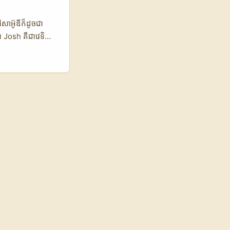
hannel សម្រាប់
udience
ៅសាអ៊ូឌីក៏ដូចជា
ារចាប់អារម្មណ៍។
។ Josh គឺជាវេទិកា
្នកបង្កើតស្វែងយល់ពី
នេះមិនត្រឹមតែជួយ
ដោយផ្អែកលើមតិពិត
ការផ្តល់មតិដែលមាន
ងប្រៀបធៀបសេវាកម្ម
្រ Creator 💰 Josh
ម្មផ្តល់មតិផ្ទាល់
អ តារាងនេះបង្ហាញពី
រាស់។ Josh
ង្កើតការគាំទ្រដល់
្មនេះអាចជួយឲ្យយល់
សួស្តី! ខ្ញុំគឺ
តំបន់ជុំវិញ។ ...