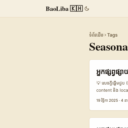
BaoLiba 🇰🇭
ទំព័រដើម
Tags
Seasona
អ្នកផ្សព្វផ
💡 សេចក្តីផ្ដើមជួប 
content និង loc
aesthetic សំបូរទ
19 វិច្ឆិកា 2025
·
4 នា
ទាំងពិភពលោក។ សំណួ
អត្ថបទនេះផ្តល់ផ្លូ
licensing, និង l
Max library និង s