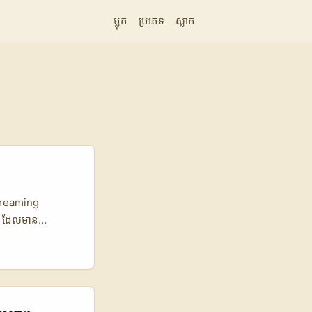
ប្លុក
ប្រភេទ
ស្លាក
 streaming
) ដែលមាន
ទាញ eyeballs ទូ
៉ូដតាមរដូវ?”
platform fit,
ព័ត៌មានពី HBO
action plan មួយ