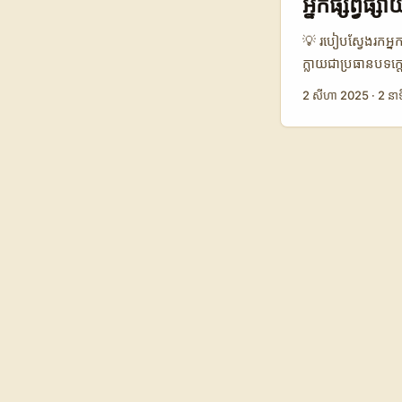
អ្នកផ្សព្វផ
សម្រាប់ advertiser 
💡 របៀបស្វែងរកអ្ន
ក្លាយជាប្រធានបទក្តៅ
និងទាក់ទាញប្លែកៗ។ 
2 សីហា 2025
·
2 នាទ
កាលដោយមានទិដ្ឋភាព
ដ៏ល្អក្នុងការរកអ្
តាមរយៈការបង្ហាញតា
ក្រុមអ្នកបង្កើតម
រដូវ 🧩 កត្តា អ្ន
ដើរតួប្រចាំខែ 1
ប្រចាំខែ $3,500 $
វិភាគ ចលនាម៉ូតតាម
បង្កើតមាតិកាវៀតណា
នៅលើបណ្តាញសង្គមផ
បញ្ចេញមាតិកាដែលទា
តាមរដូវតាមរយៈបណ្