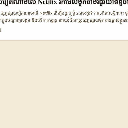
្សាយវៀតណាមលើ Netflix រកមើលម៉ូតតាមរដូវយ៉ាងដូចម
ក្នុងកម្ពុជា។ ...
កផ្សព្វផ្សាយវៀតណាមលើ Netflix ដើម្បីបង្ហាញម៉ូតតាមរដូវ? កាលពីពេលថ្មីៗនេះ ម
ក្នុងបណ្តាញសង្គម និងវេទិកាកម្សាន្ត ដោយវិធីសាស្ត្រផ្សព្វផ្សាយម៉ូតបានផ្លាស់ប្តូរទ
អ្នកផ្សព្វផ្សាយវៀតណាមលើ Netflix គឺជាក្រុមអ្នកបង្កើតមាតិកាមួយដែលកំពុងបង្ហ
ី
ចម្រុះនិងរចនាបថបែបបណ្ដុះបណ្ដាលគ្រប់គ្នា។ សម្រាប់អ្នកផ្សព្វផ្សាយនៅកម្ពុ
នកបង្កើតមាតិកាដែលមានការចូលរួមខ្ពស់ និងមានភាពទាក់ទាញខ្លាំង ដើម្បីលើកកម្ពស់
មរយៈមធ្យោបាយ Netflix និងបណ្តាញសង្គមផ្សេងៗ។ ប៉ុន្តែ តើធ្វើដូចម្តេចដើម្បីច
ាតិកាវៀតណាមទាំងនេះ? 📊 ការប្រៀបធៀបអ្នកបង្កើតមាតិកាវៀតណាមលើ Netflix 
កបង្កើត Netflix វៀតណាម អ្នកបង្កើត Tiktok វៀតណាម អ្នកបង្កើត Instagram វៀ
.500.000 2.200.000 1.800.000 📈 ការចូលរួម (engagement) 15% 20% 1
2,800 $3,000 🎯 ល្បែងម៉ូតតាមរដូវ ខ្ពស់ មធ្យម ខ្ពស់ 📹 ប្រភេទមាតិកាពេញនិយ
រដូវ និងរូបភាព រូបភាពម៉ូត និងការបង្ហាញម៉ូតជាក់ស្តែង តាមតារាងខាងលើ យើ
មលើ Netflix មានចំនួនអ្នកដើរតួប្រចាំខែខ្ពស់ ហើយចំណូលមធ្យមរបស់ពួកគេទំន
្សេងៗ។ ពួកគេផ្តល់ល្បែងម៉ូតតាមរដូវយ៉ាងច្បាស់លាស់ និងមានការចូលរួមខ្ពស់ 
ក់ទាញនិងមានភាពច្នៃប្រឌិត។ នេះជាឱកាសដ៏ល្អសម្រាប់អ្នកផ្សព្វផ្សាយនៅកម្ពុជា
តាញ Netflix និងបណ្តាញសង្គមផ្សេងៗ។ ...