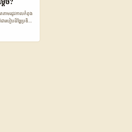
្តេច?
៉ូតតាមរដូវកាលកំពុង
ៅជារបៀបដ៏ច្នៃប្រឌិត
ាញម៉ូតថ្មីៗតាមរដូវ
ជា នេះគឺជាឱកាសមួយ
ផលិតផលម៉ូតរបស់អ្នក
ាប់យកនិងស្វែងរក
និងផលប៉ះពាល់តាម
តណាម 👥 ចំនួនអ្នក
2% 💰 ចំណូលមធ្យម
ម ស៊េរីម៉ូត និងការ
ងអាចមើលឃើញថា អ្នក
ងជាខ្ពស់ជាងអ្នក
ពោលគឺពួកគេចេះ
 ដែលចង់បង្ហាញម៉ូត