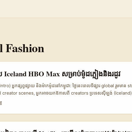
l Fashion
្សាយ Iceland HBO Max សម្រាប់ម៉ូដភ្លៀងនិងរដូវ
(Intro) អ្នកផ្សព្វផ្សាយ និងម៉ាកម៉ូដនៅកម្ពុជា: ថ្ងៃនេះ​ពេលទីផ្សារ​ global រួមមាន
al creator scenes, អ្នកអាចយកឱកាសពី creators ប្រទេសស៊ីឡង់ (Iceland
ៅលើរដូវ ពេលដែល HBO Max ជាប្រភពចម្រាញ់មាតិកាសុីនេម៉ា និងស៊េរីដែលទាក់
ទី
រចម្បង — “តើធ្វើដូចម្តេចដើម្បីរក Iceland HBO Max creators និងបញ្ចាំងម
វច្បាស់ពីការស្វែងរក, screening, និង ពិចារណាការប្រកួតប្រជែងពិភពគ្រប់ប្រភេទ (
ocalization) ដើម្បីេធ្វើកម្រិត campaign ដែលមានលទ្ធផល។ យើងនឹងផ្អែកលើ
ignal ពី platform trends ដូចជា growth patterns នៅខែថ្មីៗ ដើម្បីរៀបចំ 