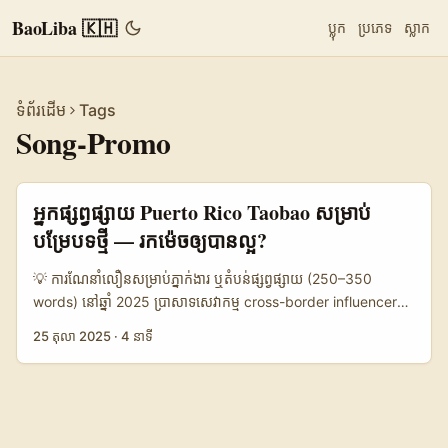
BaoLiba 🇰🇭
ប្លុក
ប្រភេទ
ស្លាក
ទំព័រដើម
Tags
Song-Promo
អ្នកផ្សព្វផ្សាយ Puerto Rico Taobao សម្រាប់
បម្រែបទថ្មី — រកម៉េចឲ្យបានល្អ?
💡 ការណែនាំលឿនសម្រាប់ភ្នាក់ងារ ឬតំបន់ផ្សព្វផ្សាយ (250–350
words) នៅឆ្នាំ 2025 ប្រាសាទសេវាកម្ម cross-border influencer
បានបំផ្លាញជាច្រើន — និង Puerto Rico កំពុងធ្លាក់ទៅជាតំបន់ដែលមាន
25 តុលា 2025
·
4 នាទី
creators លេងស្ទាយ Latin / Caribbean ដែលសមរម្យ
សម្រាប់បទចម្រៀងថ្មីៗ។ អ្នកនៅកម្ពុជា (advertisers, labels, ឬ PR
agents) ចង់ដាក់កាប់សំឡេងលើទីផ្សារអន្តរជាតិ អាចទទួលបាន value ដ៏
ខ្ពស់ពីការសហការណ៍ជាមួយ Taobao‑adjacent creators (គឺ
creators ដែលប្រើ Taobao ecosystem, livestream commerce,