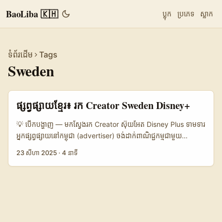
BaoLiba 🇰🇭
ប្លុក
ប្រភេទ
ស្លាក
ទំព័រដើម
Tags
Sweden
ផ្សព្វផ្សាយខ្មែរ៖ រក Creator Sweden Disney+
💡 បើកបង្ហាញ — មកស្វែងរក Creator ស៊ុយអែត Disney Plus ទាមទារ
អ្នកផ្សព្វផ្សាយនៅកម្ពុជា (advertiser) ចង់ដាក់ពាណិជ្ជកម្មជាមួយ
Creator ស៊ុយអែត ដើម្បីចាប់ស្មារតីទស្សនិកជនពីលើការបញ្ចាំងមាតិកា
23 សីហា 2025
·
4 នាទី
Disney Plus? តើអ្នកចង់ចាប់ផ្តើមជាមួយ “sponsored challenges”
ល្បីៗនៅ Sweden ដែលយកប្រយោជន៍ពី fandom និងការចែករំលែក
វីដេអូច្រើនលើ TikTok ឬ YouTube Shorts? អត្ថបទនេះរៀបចំសម្រាប់
អ្នក — ពីវិធីស្វែងរក ជ្រើសរើស ទៅដល់ការប្រព្រឹត្តផ្ទាល់ ដោយយកយុទ្ធ
សាស្ត្រដែលអនុវត្តបានក្នុងទីផ្សារបច្ចុប្បន្ន។ ហេតុផលដែលពេលនេះហើយ
កាន់តែសាកសម៖ Disney កំពុងបំលែងបណ្តាការផ្ដល់មាតិកា — មានការរួម