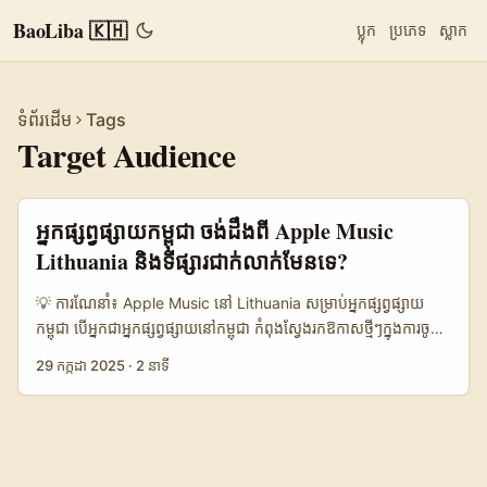
BaoLiba 🇰🇭
ប្លុក
ប្រភេទ
ស្លាក
ទំព័រដើម
Tags
Target Audience
អ្នកផ្សព្វផ្សាយកម្ពុជា ចង់ដឹងពី Apple Music
Lithuania និងទីផ្សារជាក់លាក់មែនទេ?
💡 ការណែនាំ៖ Apple Music នៅ Lithuania សម្រាប់អ្នកផ្សព្វផ្សាយ
កម្ពុជា បើអ្នកជាអ្នកផ្សព្វផ្សាយនៅកម្ពុជា កំពុងស្វែងរកឱកាសថ្មីៗក្នុងការចូល
ទៅទីផ្សារបរទេស​ Apple Music នៅ Lithuania គឺជាគន្លងថ្មីមួយដែលមិន
29 កក្កដា 2025
·
2 នាទី
គួរឲ្យរំលងទេ។ Lithuania ជាប្រទេសតូចមួយនៅអឺរ៉ុបខាងកើត ដែលមាន
សេវាកម្មតន្ត្រីឌីជីថលកំពុងលូតលាស់យ៉ាងលឿន ហើយអ្នកប្រើប្រាស់នៅ
ទីនោះកំពុងតែស្វែងរកបទចម្រៀងនិងមាតិកាដែលមានភាពជាក់លាក់ និង
បែបផែនផ្ទាល់ខ្លួនជាងមុន។ ការប្រើប្រាស់ Apple Music ក្នុងទីផ្សារនេះអាច
ជួយអ្នកផ្សព្វផ្សាយកម្ពុជាបង្កើតសេវាកម្មថ្មីៗ និងចូលរួមបង្កើតសេវាកម្មតន្ត្រី