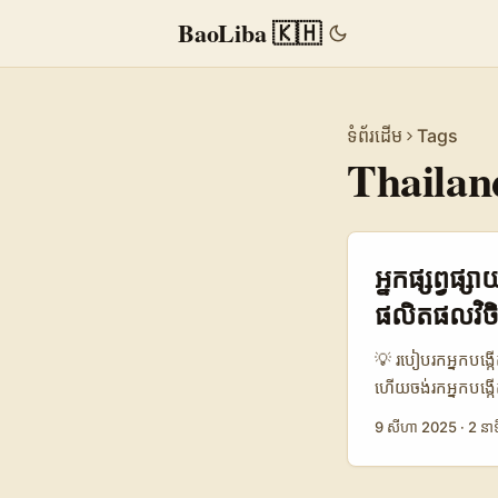
BaoLiba 🇰🇭
ទំព័រដើម
Tags
Thailan
អ្នកផ្សព្វផ្
ផលិតផលវិចិ
💡 របៀបរកអ្នកបង្ក
ហើយចង់រកអ្នកបង្កើ
វិធីដែលលឿន និងមានប
9 សីហា 2025
·
2 នាទ
ដល់មាតិកាភាពយន្តចំ
ផ្ដោតលើការពិនិត្