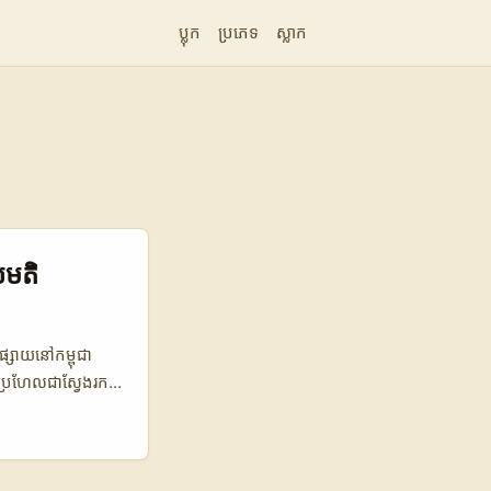
ប្លុក
ប្រភេទ
ស្លាក
ល់មតិ
ផ្សាយនៅកម្ពុជា
កប្រហែលជាស្វែងរក
ងពីមុខវិជ្ជាជីវៈ​
ក៏មានអ្នកបង្កើតដែល
លមានសមត្ថភាព