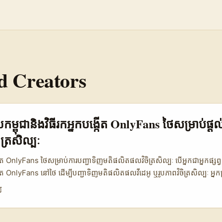
d Creators
សាយកម្ពុជានិងវិធីរកអ្នកបង្កើត OnlyFans ថៃសម្រាប់ផ្ដ
ត្រសិល្បៈ
ើត OnlyFans ថៃសម្រាប់ការបញ្ជាទិញមតិផលិតផលវិចិត្រសិល្បៈ បើអ្នកជាអ្នកផ្សព្វ
ត OnlyFans នៅថៃ ដើម្បីបញ្ជាទិញមតិផលិតផលវីដេអូ ឬរូបភាពវិចិត្រសិល្បៈ អ្ន
្រសិទ្ធភាព។ OnlyFans គឺជាវេទិកាដ៏ពេញនិយមសម្រាប់អ្នកបង្កើតមាតិកាផ្សេងៗ តាំ
ី
រូងចំរាស។ ទោះបីជា OnlyFans មានឈ្មោះល្បីជាមួយមាតិកាស្រ្តីលេងល្បី ប៉ុន្តែវា
យផលិតផលនិងមាតិកាសុខភាពផងដែរ។ នៅថៃ មានអ្នកបង្កើត OnlyFans ច្រើនដែ