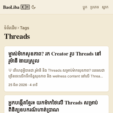
BaoLiba 🇰🇭
ប្លុក
ប្រភេទ
ស្លាក
ទំព័រដើម
Tags
Threads
ម្ចាស់ម៉ាកសុខភាព? រក Creator រូប Threads នៅ
រូម៉ានី ងាយស្រួល
💡 តើហេតុអ្វីបានជា រូម៉ានី និង Threads សម្រាប់ម៉ាកសុខភាព? បរទេសជា
ច្រើនចេះលើកទឹកចិត្តសុខភាព និង wellness content នៅលើ Threads
— creators រូម៉ានី មាន community ល្អ សម្រាប់ niche fitness,
25 មីនា 2026
·
4 នាទី
nutrition, និង mental wellness។ ក្រុមហ៊ុនដូចជា RODE LIFE កំពុង
បង្ហាញ growth model ដែលផ្សំពី multi-tier affiliate និង
membership ដើម្បីបំលែងការ reach ជា revenue (យោងពី RODE
អ្នកបង្កើតខ្មែរ៖ យកម៉ាកថៃលើ Threads សម្រាប់
LIFE reference content) — lesson ងាយស្រូបសម្រាប់ម៉ាកកម្ពុជា៖
ពិនិត្យឧបករណ៍ហាត់ប្រាណ
កុំគ្រាន់តែ “pay-per-post” ទេ, សាងសង់ relation និង structure