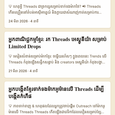
ដែល creators ស្ថិតក្នុង ecosystem។ បញ្ហា​ដែល advertisers កម្ពុជា​
💡 ហេតុអ្វី Threads ជាច្រកល្អសម្រាប់ទាក់ទងម៉ាកថៃ? 📢 Threads
ជាច្រើនត្រូវប្រឈម៖ រកคนដែល match values, វាស់ ROI, និង
កើនល្បឿននៅតំបន់អាស៊ីអាគ្នេយ៍ និងក្លាយជាសំណាញ់កាត់សម្រាប់ការ
ដោះសោរបញ្ហាពាក់ព័ន្ធក្នុងការចូលទៅ platform ខុសបែប។ បង្រៀនយ៉ាង
សន្ទនា និង discovery របស់ម៉ាក។ សម្រាប់អ្នកបង្កើតខ្មែរ ប្រយ័ត្នថា
24 មីនា 2026
·
4 នាទី
ខ្លី៖ ការបង្កើត program affiliate, voucher incentives, និង
“reach” នៅលើ Threads បើត្រូវលាយជាមួយ tactic ដែលមាន
training support (មើលខ្លឹមសារ Oriflame) ជួយទាក់ទាញ creators
cultural fit ជាមួយថៃ។ ក្នុងប្រទេសថៃ, fandom និង idol-culture គឺជា
និងកាត់ risk ប្លែកៗ។ ...
អ្វីដែលកំពុងណែនាំទិសទីលក់ — ព័ត៌មានស្រាវជ្រាវបង្ហាញថា ព័ត៌មាន
អ្នកពាណិជ្ជកម្មខ្មែរ: រក Threads អេស្តូនីយ៉ា សម្រាប់
ប្រាប់ថា fandom marketing ដឹកអារម្មណ៍ និងការជួយដល់ការទិញ
Limited Drops
ដូចជា ការរួមផ្សំនៃ Sunsilk ជាមួយ BUS ដែលធ្វើព្រឹត្តិការណ៍ FANZONE
នៅ centralwOrld ដើម្បីបង្ហួតថា fans ត្រូវទិញផលិតផលដើម្បីចូលរួម
💡 មេរៀនសំខាន់សម្រាប់ម៉ាកខ្មែរ: ចម្លើយរហ័សៗ ក្នុងពេលនេះ Trends លើ
(ឧទាហរណ៍ដែលយើងយកពី reference content)។ នៅឆ្នាំ 2026, ផ្នែក
Threads កំពុងឡើងសន្ធឹកសន្ធាប់ និង creators អេស្តូនីយ៉ា កំពុងបង្ហាញ
Shop-tainment (live commerce, TikTok Shop និង
ភាពស្និទ្ធស្នាលលើ sustainable, upcycling និង student‑run
21 មីនា 2026
·
4 នាទី
Facebook) ទទួលបានភាពពេញនិយម — Meltwater និងឯកសារស្រាវ
products — គន្លឹះដែលអាចធ្វើឲ្យ limited edition drops របស់អ្នក
ជ្រាវបង្ហាញថា ការជាវទស្សនាក្នុងរបបពាណិជ្ជកម្មក្លាយជាការកម្សាន្ត។ វា
មានចំណុចខុសគ្នា។ ឧទាហរណ៍ពី Tallinn បង្ហាញថា student
មានន័យថា ការទាក់ទងម៉ាកនៅលើ Threads ទាមទារការលាយបញ្ចូលរវាង
businesses រួមមាន Flammik, Elora, និង Vilk កំពុងបង្កើត
អ្នកបង្កើតខ្មែរទាក់ទងម៉ាកអូម៉ានលើ Threads ដើម្បី
content ធម្មជាតិ និង mechanic ពេលពេញចិត្តដែលអាចដឹកក្នុងទីផ្សារ។
ផលិតផលពី coffee grounds, recycled silverware, និង
បង្កើតកំហឹផ
...
protective sprays ដែល appeal ទៅ audience ដែលយល់ពី
zero‑waste។ សម្រាប់ម៉ាកនៅកម្ពុជា ចម្បងចង់ចេញ limited drops
💡 ភាពទាក់ទាញ & ហេតុផលដែលអ្នកត្រូវចាប់ផ្តើម Outreach ទៅម៉ាកអូ
ជាមួយ Estonia Threads creators — បញ្ហាគឺ: តើអ្នករកគេដែលសម
ម៉ានលើ Threads Threads កើតឡើងជាវេទិកាដែលលឿនសម្រាប់ខ្សែការ