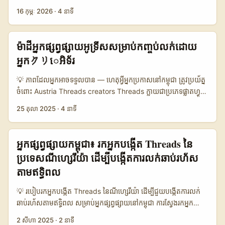
ល្មម, មាន audience ត្រឹមត្រូវ និងអាច scale ជាលក្ខណៈអន្ដរជាតិយ៉ាង
ទំនាក់ទំនងសាធារណៈ — ប៉ុន្តែច្រើនម៉ាកនៅ​ប្រទេស​បិទពីស្រុក (មិនស្វែង
16 កុម្ភៈ 2026
·
4 នាទី
ដូចម្តេច? អត្ថបទនេះបង្ហាញផែនការ step‑by‑step, ឧទាហរណ៍ក្នុង
ស្គាល់ថាតើ Oman មានហាងឬក្រុមហ៊ុនណា) មិនទាន់ស្គាល់ tactical
ចម្ងាយពីសកម្មភាព student fairs នៅ Tallinn, និងเครื่องมือ
របស់វា។ លក្ខណៈសំខាន់សម្រាប់អ្នកបង្កើតខ្មែរគឺ៖ reach ដែលមាន
practical ដើម្បី Identify → Vet → Contract → Launch drop
គោលបំណងបញ្ចូល personalization, cultural sensitivity, និង ការ
ម៉ាដីអ្នកផ្សព្វផ្សាយអូទ្រីសសម្រាប់កញ្ចប់លក់ដោយ
ជាមួយ Threads creators ពីអេស្តូនីយ៉ា។ ...
ប្រើ “voice” ដែលបានរៀបចំសម្រាប់អតិថិជន Gulf. យើងបានដកតំបន់ពី
អ្នកクリេអិទ័រ
ការសង្កេតម៉ាឡេស៊ី: បណ្តាញម៉ាកដូចជា Petronas Setapak និង
Subang Parade បានបង្ហាញថា banter ងាយស្រួល និង slang local
💡 ភាពដែលអ្នកអាចទទួលបាន — ហេតុអ្វីអ្នកប្រកាសនៅកម្ពុជា ត្រូវប្រយ័ត្ន
អាចបង្កើត loyalty និងអារម្មណ៍ “familiar” ជាមួយយុវជន។ ដូច្នេះ
ចំពោះ Austria Threads creators Threads ក្លាយជាប្រភេទផ្លាតហ្វូម
strategy របស់អ្នកគួរតែប្រើលំនាំនេះ តែ tuned ប្រកបដោយក្រមសីលធម៌
ថ្មីសម្រាប់ការលក់ដោយអ្នកクリេអិទ័រ — ជាពិសេសនៅទីផ្សារតូចៗដូចជា
25 តុលា 2025
·
4 នាទី
និងការយល់ដឹងអំពីទំនាក់ទំនង Oman (respectful, formal when
Austria ដែល creator communities មានភាព niche និង
needed). ខាងក្រោមគឺផែនការយោបល់ដែលអាចអនុវត្តបានពីកម្ពុជា —
engaged. ប្រសិនបើគោលបំណងរបស់អ្នកគឺចង់ដាក់លក់ campaign
សម្រាប់ pre-launch និង launch hype. 📊 Data Snapshot
ដែលគាត់/នាងជា key driver, អ្នកចាំបាច់ត្រូវដឹងរបៀបស្វែងរក, វាយតម្លៃ,
អ្នកផ្សព្វផ្សាយកម្ពុជា៖ រកអ្នកបង្កើត Threads នៃ
Table: ផ្គូរផ្គងចំណែកល្បែង Threads vs Instagram DM vs Email
និងប្ដូរការសហការ ដោយគ្រប់គ្រងហានិភ័យ cultural fit និង ROI។
ប្រទេសណីហ្សេរីយ៉ា ដើម្បីបង្កើតការលក់ឆាប់រហ័ស
🧩 Metric Threads (កុម៉ូន) Instagram DM Email
នៅអូទ្រីស (Vienna ជាកណ្តាលឬក៏ទីតាំងស្វែងរកស្រាប់) creator
(Professional) 👥 Visibility per touch 60% 45% 30% 📩 Avg
តាមឥទ្ធិពល
ecosystems មិនធំដូចនៅសហរដ្ឋឬអង់គ្លេសទេ — នេះមានអត្ថប្រយោជន៍:
response rate 18% 25% 12% ⏱️ Typical reply time 1–48
costs typically lower, engagement often higher, និង
ម៉ោង 1–24 ម៉ោង 2–7 ថ្ងៃ 💬 Tone flexibility High High Medium
💡 របៀបរកអ្នកបង្កើត Threads នៃណីហ្សេរីយ៉ា ដើម្បីជួយបង្កើតការលក់
audience ស្រឡាញ់ local authenticity. Reference content បាន
🔒 Professional record Low Medium High តារាងបង្ហាញថា
ឆាប់រហ័សតាមឥទ្ធិពល សម្រាប់អ្នកផ្សព្វផ្សាយនៅកម្ពុជា ការស្វែងរកអ្នក
បង្ហាញថា content-villa និង model ទំនាក់ទំនង OnlyFans ក៏អាច
Threads ល្អសម្រាប់ ធ្វើការទាក់ទាញរំភើប និងទាក់ទាញ attention ទាន់
បង្កើត Threads នៅណីហ្សេរីយ៉ា (Nigeria Threads creators) គឺជា
បំផ្លាញ market norms រួចហើយ — យើងអាចយកបាន lesson ជាករណី
2 សីហា 2025
·
2 នាទី
ពេល​វេលា, ប៉ុន្តែមុខងារ DM នៅ Instagram ទទួលបាន reply rate ខ្ពស់