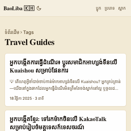
BaoLiba 🇰🇭
ប្លុក
ប្រភេទ
ស្លាក
ទំព័រដើម
Tags
Travel Guides
អ្នកបង្កើតការធ្វើដំណើរ៖ ប្ដូរសមាជិកអាហ្សង់ទីនលើ
Kuaishou សម្រាប់ផែនការ
💡 តើហេតុអ្វីចាំបាច់ចាប់កាន់ម៉ាកអាហ្សង់ទីនលើ Kuaishou? អ្នកគ្រប់គ្រាន់
—យើងនៅក្នុងឆាកដែលអ្នកធ្វើដំណើរមិនត្រឹមតែចង់ស្នាក់នៅល្អ ឬចូលដល់
ប្រតិបត្តិការ ផ្ទុយគ្នា: ពួកគេចង់ធ្វើបទពិសោធន៍ដែល “ភ្ជាប់” ជាមួយ
18 វិច្ឆិកា 2025
·
3 នាទី
គោលការណ៍និងអារម្មណ៍ផ្ទាល់ខ្លួន។ សម្រាប់អ្នកបង្កើតទារកនៅកម្ពុជា នេះជា
រឿងល្អ: ម៉ាកទេសចរណ៍អាហ្សង់ទីន (hotels, local tours,
gastronomy brands) កំពុងផ្គត់ផ្គង់ជម្រើសបែបក្រិតដោយ AI ហើយចង់
អ្នកបង្កើតខ្មែរ: ទៅរកម៉ាកចិនលើ KakaoTalk
ទាក់ទាញអ្នកដើម្បីបង្កើត content ដែលអាចបម្លែងអ្នកមើលចូលទៅកាន់
សម្រាប់រៀបចំមគ្គុទេសក៍ទេសចរណ៍
ការកក់បានពិត។ ការreach ត្រឹមត្រូវលើ Kuaishou —