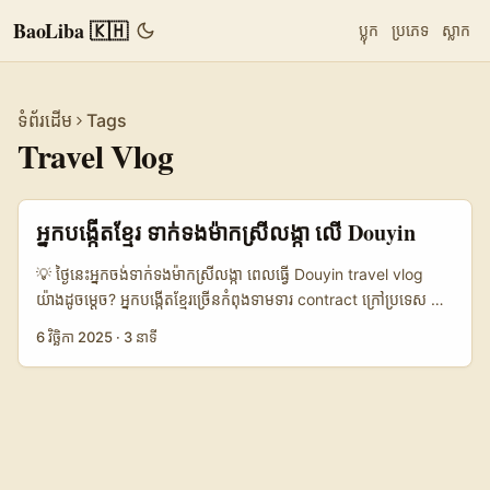
BaoLiba 🇰🇭
ប្លុក
ប្រភេទ
ស្លាក
ទំព័រដើម
Tags
Travel Vlog
អ្នកបង្កើតខ្មែរ ទាក់ទងម៉ាកស្រីលង្កា លើ Douyin
💡 ថ្ងៃនេះអ្នកចង់ទាក់ទងម៉ាកស្រីលង្កា ពេលធ្វើ Douyin travel vlog
យ៉ាងដូចម្តេច? អ្នកបង្កើតខ្មែរច្រើនកំពុងទាមទារ contract ក្រៅប្រទេស —
ហើយស្រីលង្កា ជាគោលដៅដែលមានទេសភាពស្អាត សណ្ឋាគារ boutique
6 វិច្ឆិកា 2025
·
3 នាទី
និងអាហារមានរបៀបផ្ទាល់ខ្លួន។ បញ្ហាជាក់ស្តែង៖ តើត្រូវចាប់ផ្តើមពីណា ដើម្បី
ឲ្យ Douyin campaign របស់អ្នកទាក់ទាញម៉ាកស្រីលង្កា និងឈ្នះការ
សហការ? អត្ថបទនេះផ្តល់ផែនការ​រៀបចំ ៤ ជំហានច្បាស់ៗ (research →
pitch → negotiate → deliver) បូកបន្ថែម insights ពី
លក្ខណៈគម្រោង Douyin និងវិធីបំបែកឱកាសសម្រាប់អ្នកបង្កើតនៅកម្ពុជា។
បើសិនជាអ្នកចង់បាន deal ពីម៉ាកស្រីលង្កា ដែលចង់ទទួលភ្ញៀវចិន ឬ