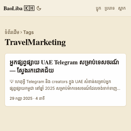
BaoLiba 🇰🇭
ប្លុក
ប្រភេទ
ស្លាក
ទំព័រដើម
Tags
TravelMarketing
អ្នកផ្សព្វផ្សាយ UAE Telegram សម្រាប់ទេសចរណ៍
— ស្វែងរកជោគជ័យ
💡 ហេតុអ្វី Telegram និង creators ក្នុង UAE សំខាន់សម្រាប់អ្នក
ផ្សព្វផ្សាយកម្ពុជា នៅឆ្នាំ 2025 សម្រាប់ម៉ាកទេសចរណ៍ដែលចង់ទាក់ទាញ
ភ្ញៀវពីតំបន់មួយដល់មួយ Telegram កំពុងកើនភាពពេញនិយមជា
29 កញ្ញា 2025
·
4 នាទី
channel ដែលគ្មាន algorithm ចំរូងដូច Instagram ឬ X — ហើយ
សម្រាប់ UAE វាជា mix រវាង channels ចូលចិត្តសហគមន៍ និង groups
គ្រួសារ/អ្នកធ្វើដំណើរ។ របាយការណ៍ Yango Ads បានបញ្ជាក់ថា 48% នៃ
អ្នកធ្វើដំណើរនៅ UAE ត្រូវបានទាក់ទាញដោយការផ្សព្វផ្សាយផ្ទាល់ខ្លួន និង
AI-powered targeting — ចំណុចនេះបង្ហាញថាអ្នកផ្សព្វផ្សាយឱកាសល្អ